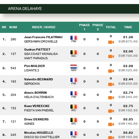
ARENA DELAHAYE
PHASE
PHASE
RK
NUM
RIDER
/ HORSE
TOTAL
TIME
1
2
0
Jean Francois FILATRIAU
31.28
1.
290
0
0
GERSHWIN DROMELLE
EUR 875.00
Gudrun PATTEET
0
32.06
2.
137
SEA COAST MONALISA
0
0
EUR 700.00
VAN'T PARADIJS
0
Pim MULDER
32.38
3.
543
0
0
LIDANTE 2
EUR 525.00
0
Valentin BESNARD
32.44
4.
193
0
0
GERGOVIA
EUR 350.00
0
Alexis BORRIN
32.74
5.
204
0
0
HELIA D'ALTENBACH
EUR 245.00
0
Koen VEREECKE
32.75
6.
152
0
0
FIESTA VAN PAEMEL
EUR 192.50
0
Dries DEKKERS
33.35
7.
121
0
0
AGNES
EUR 140.00
0
Nicolas HOUZELLE
33.82
8.
345
0
0
DISCO DU CHATTELLIER
EUR 105.00