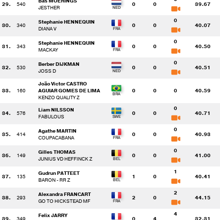
Bas MOERINGS
29.
540
0
0
39.67
JESTHER
0
Stephanie HENNEQUIN
30.
340
0
0
40.07
DIANA V
0
Stephanie HENNEQUIN
31.
343
0
0
40.50
MACKAY
0
Berber DIJKMAN
32.
530
0
0
40.51
JOSS D
João Victor CASTRO
33.
160
AGUIAR GOMES DE LIMA
0
0
0
40.59
KENZO QUALITY Z
0
Liam NILSSON
34.
576
0
0
40.71
FABULOUS
0
Agathe MARTIN
35.
414
0
0
40.93
COUPACABANA
0
Gilles THOMAS
36.
149
0
0
41.00
JUNIUS VD HEFFINCK Z
1
Gudrun PATTEET
37.
135
1
0
40.41
BARON - RR Z
2
Alexandra FRANCART
38.
293
2
0
44.15
GO TO HICKSTEAD MF
4
Felix JARRY
39.
349
0
4
32.31