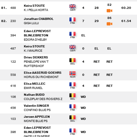
32
Keira STOUTE
81.
488
4
28
60.20
K.I PELLA HORTA
36
Jonathan CHABROL
82.
230
7
29
61.54
GIGA LULU
Eden LEPREVOST
394
BLINLEBRETON
EL
EDORA D'HELBY
Keira STOUTE
487
0
EL
EL
K.I MAURICE
Dries DEKKERS
122
PENELOPE VAN 'T
4
RET
RET
RUYTERSHOF
Elise AASERUD GOEHRS
558
0
RET
RET
HORUS DU RICHEMONT
Elisa MELLEC
416
4
RET
RET
EMIR RUMEL
Nathan BUDD
106
WD
COLDPLAY DES ROSIERS Z
Valentin SINGER
456
WD
CONFINO BLUE PS
Jeroen APPELEN
103
WD
MONTE BLUE PS
Eden LEPREVOST
396
BLINLEBRETON
WD
GAZELLE DUVERIE