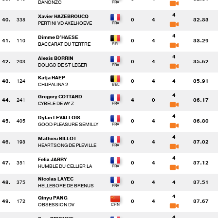
DANONZO
4
Xavier HAZEBROUCQ
40.
338
0
4
32.33
PERTINI VD AXELHOEVE
4
Dimme D'HAESE
41.
110
0
4
33.29
BACCARAT DU TERTRE
4
Alexis BORRIN
42.
203
0
4
35.62
DOLIGO DE ST LEGER
Katja HAEP
43.
124
0
4
4
35.91
CHUPALINA 2
4
Gregory COTTARD
44.
241
4
0
36.17
CYBELE DE WY Z
4
Dylan LEVALLOIS
45.
405
0
4
36.30
GOOD PLEASURE SEMILLY
4
Mathieu BILLOT
46.
198
0
4
37.02
HEARTSONG DE PLEVILLE
4
Felix JARRY
47.
351
0
4
37.12
HUMBLE DU CELLIER LA
Nicolas LAYEC
48.
375
0
4
4
37.51
HELLEBORE DE BRENUS
4
Qinyu PANG
49.
172
0
4
37.67
OBSESSION DV
4