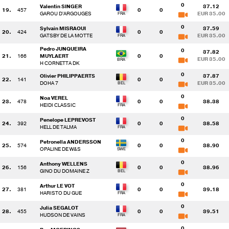
0
Valentin SINGER
37.12
19.
457
0
0
GAROU D'ARGOUGES
EUR 35.00
0
Sylvain MISRAOUI
37.59
20.
424
0
0
GATSBY DE LA MOTTE
EUR 35.00
Pedro JUNQUEIRA
0
37.82
21.
166
MUYLAERT
0
0
EUR 35.00
H CORNETTA DK
0
Olivier PHILIPPAERTS
37.87
22.
141
0
0
DOHA 7
EUR 35.00
0
Noa VEREL
23.
478
0
0
38.38
HEIDI CLASSIC
0
Penelope LEPREVOST
24.
392
0
0
38.58
HELL DE TALMA
0
Petronella ANDERSSON
25.
574
0
0
38.90
OPALINE DE W&S
0
Anthony WELLENS
26.
156
0
0
38.96
GINO DU DOMAINE Z
0
Arthur LE VOT
27.
381
0
0
39.18
HARISTO DU GUE
0
Julia SEGALOT
28.
455
0
0
39.51
HUDSON DE VAINS
0