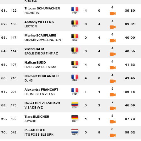
KIEVELD
4
Titouan SCHUMACHER
61.
452
4
0
39.80
HELVETIA
4
Anthony WELLENS
62.
158
0
4
39.81
LECTOR
4
Marine SCAUFLAIRE
63.
147
0
4
40.00
OBAMA VD WELLINGTON
4
Viktor DAEM
64.
114
0
4
40.56
EAGLE EYE DU TINTIA Z
4
Nathan BUDD
65.
107
4
0
41.83
H'AUBIGNY DE TALMA
4
Clement BOULANGER
66.
210
4
0
42.46
DJ 43
5
Alexandra FRANCART
67.
294
1
4
36.16
HERMES LES VILLAS
7
Rene LOPEZ LIZARAZO
68.
175
5
2
46.69
VISA DE VY Z
8
Tiara BLEICHER
69.
492
4
4
37.73
ZAYADO
8
Pim MULDER
70.
542
0
8
38.62
IT'S POSSIBLE SRK