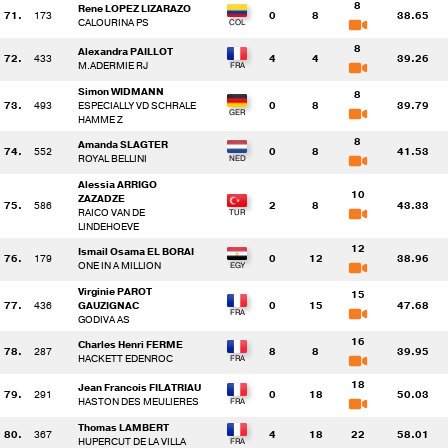
8
Rene LOPEZ LIZARAZO
71.
173
0
8
38.65
CALOURINA PS
8
Alexandra PAILLOT
72.
433
4
4
39.26
M.ADERMIE RJ
Simon WIDMANN
8
73.
493
ESPECIALLY VD SCHRALE
0
8
39.79
HAMME Z
8
Amanda SLAGTER
74.
552
0
8
41.53
ROYAL BELLINI
Alessia ARRIGO
10
ZAZADZE
75.
586
2
8
43.33
RAICO VAN DE
LINDEHOEVE
12
Ismail Osama EL BORAI
76.
179
0
12
38.96
ONE IN A MILLION
Virginie PAROT
15
77.
436
GAUZIGNAC
0
15
47.68
GODIVA AS
16
Charles Henri FERME
78.
287
8
8
39.95
HACKETT EDENROC
18
Jean Francois FILATRIAU
79.
291
0
18
50.03
HASTON DES MEULIERES
Thomas LAMBERT
80.
367
4
18
22
58.01
HUPERCUT DE LA VILLA