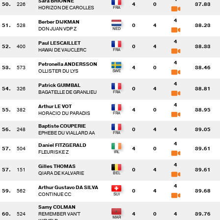
Sara BRIONNE
50.
226
4
0
37.83
HORIZON DE CAROLLES
4
Berber DIJKMAN
51.
528
0
4
38.23
DON JUAN VDP Z
4
Paul LESCAILLET
52.
400
0
4
38.33
HAWAI DE VAUCLERC
4
Petronella ANDERSSON
53.
573
4
0
38.46
OLLISTER DU LYS
4
Patrick GUIMBAL
54.
326
0
4
38.81
BAGATELLE DE GRANLIEU
4
Arthur LE VOT
55.
382
4
0
38.95
HORACIO DU PARADIS
Baptiste COUPERIE
56.
248
0
4
4
39.05
EPHEBE DU VIALLARD AA
4
Daniel FITZGERALD
57.
504
4
0
39.61
FLEURISKE Z
4
Gilles THOMAS
57.
151
0
4
39.61
QIARA DE KALVARIE
4
Arthur Gustavo DA SILVA
59.
562
0
4
39.68
CONTINUE CC
Samy COLMAN
60.
524
REMEMBER VAN'T
4
0
4
39.76