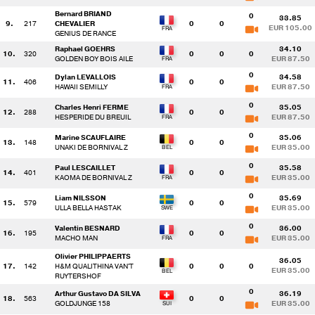
Bernard BRIAND
0
33.85
9.
217
CHEVALIER
0
0
EUR 105.00
GENIUS DE RANCE
Raphael GOEHRS
34.10
10.
320
0
0
0
GOLDEN BOY BOIS AILE
EUR 87.50
0
Dylan LEVALLOIS
34.58
11.
406
0
0
HAWAII SEMILLY
EUR 87.50
0
Charles Henri FERME
35.05
12.
288
0
0
HESPERIDE DU BREUIL
EUR 87.50
0
Marine SCAUFLAIRE
35.06
13.
148
0
0
UNAKI DE BORNIVAL Z
EUR 35.00
0
Paul LESCAILLET
35.58
14.
401
0
0
KAOMA DE BORNIVAL Z
EUR 35.00
0
Liam NILSSON
35.69
15.
579
0
0
ULLA BELLA HASTAK
EUR 35.00
0
Valentin BESNARD
36.00
16.
195
0
0
MACHO MAN
EUR 35.00
Olivier PHILIPPAERTS
36.05
17.
142
H&M QUALITHINA VAN'T
0
0
0
EUR 35.00
RUYTERSHOF
0
Arthur Gustavo DA SILVA
36.19
18.
563
0
0
GOLDJUNGE 158
EUR 35.00