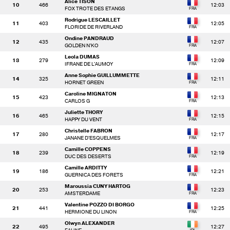
Alice TISON
10
466
12:03
FOX TROTE DES ETANGS
Rodrigue LESCAILLET
11
403
12:05
FLORIDE DE RIVERLAND
Ondine PANDRAUD
12
435
12:07
GOLDEN N'KO
Leola DUMAS
13
279
12:09
IFRANE DE L'AUMOY
Anne Sophie GUILLUMMETTE
14
325
12:11
HORNET GREEN
Caroline MIGNATON
15
423
12:13
CARLOS G
Juliette THORY
16
465
12:15
HAPPY DU VENT
Christelle FABRON
17
280
12:17
JANANE D'ESQUELMES
Camille COPPENS
18
239
12:19
DUC DES DESERTS
Camille ARDITTY
19
186
12:21
GUERNICA DES FORETS
Maroussia CUNY HARTOG
20
253
12:23
AMSTERDAME
Valentine POZZO DI BORGO
21
441
12:25
HERMIONE DU LINON
Olwyn ALEXANDER
22
495
12:27