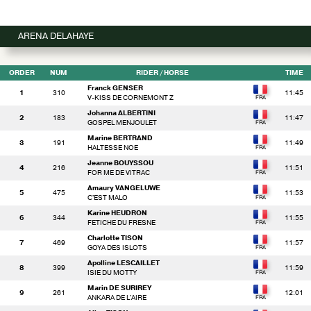
ARENA DELAHAYE
ORDER
NUM
RIDER
/ HORSE
TIME
Franck GENSER
1
310
11:45
V-KISS DE CORNEMONT Z
Johanna ALBERTINI
2
183
11:47
GOSPEL MENJOULET
Marine BERTRAND
3
191
11:49
HALTESSE NOE
Jeanne BOUYSSOU
4
216
11:51
FOR ME DE VITRAC
Amaury VANGELUWE
5
475
11:53
C'EST MALO
Karine HEUDRON
6
344
11:55
FETICHE DU FRESNE
Charlotte TISON
7
469
11:57
GOYA DES ISLOTS
Apolline LESCAILLET
8
399
11:59
ISIE DU MOTTY
Marin DE SURIREY
9
261
12:01
ANKARA DE L'AIRE