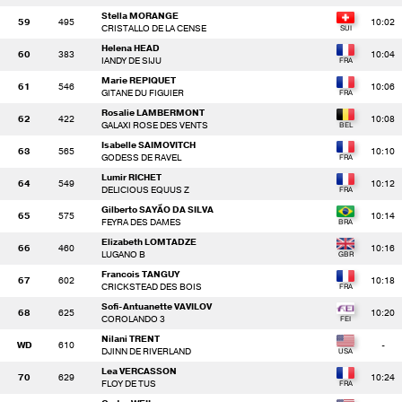
Stella MORANGE
59
495
10:02
CRISTALLO DE LA CENSE
Helena HEAD
60
383
10:04
IANDY DE SIJU
Marie REPIQUET
61
546
10:06
GITANE DU FIGUIER
Rosalie LAMBERMONT
62
422
10:08
GALAXI ROSE DES VENTS
Isabelle SAIMOVITCH
63
565
10:10
GODESS DE RAVEL
Lumir RICHET
64
549
10:12
DELICIOUS EQUUS Z
Gilberto SAYÃO DA SILVA
65
575
10:14
FEYRA DES DAMES
Elizabeth LOMTADZE
66
460
10:16
LUGANO B
Francois TANGUY
67
602
10:18
CRICKSTEAD DES BOIS
Sofi-Antuanette VAVILOV
68
625
10:20
COROLANDO 3
Nilani TRENT
WD
610
-
DJINN DE RIVERLAND
Lea VERCASSON
70
629
10:24
FLOY DE TUS