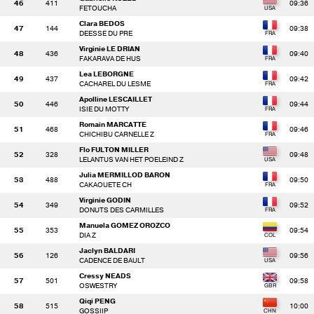
46
411
09:36
FETOUCHA
Clara BEDOS
47
144
09:38
DEESSE DU PRE
Virginie LE DRIAN
48
436
09:40
FAKARAVA DE HUS
Lea LEBORGNE
49
437
09:42
CACHAREL DU LESME
Apolline LESCAILLET
50
446
09:44
ISIE DU MOTTY
Romain MARCATTE
51
468
09:46
CHICHIBU CARNELLE Z
Flo FULTON MILLER
52
328
09:48
LELANTUS VAN HET POELEIND Z
Julia MERMILLOD BARON
53
488
09:50
CAKAOUETE CH
Virginie GODIN
54
349
09:52
DONUTS DES CARMILLES
Manuela GOMEZ OROZCO
55
353
09:54
DIA Z
Jaclyn BALDARI
56
126
09:56
CADENCE DE BAULT
Cressy NEADS
57
501
09:58
OSWESTRY
Qiqi PENG
58
515
10:00
GOSSIIP