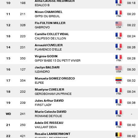
Alma CAUSSE RIEDINGER
10
198
08:18
EDALCO B
Ninon CHAMOREL
11
211
08:20
GYPSI DU BREUIL
Flo FULTON MILLER
12
326
08:22
GABROVO
Camille COLLET VIDAL
13
223
08:24
CALIPSSO DE L'ILLON
Arnauld CUVELIER
14
231
08:26
FLAMENCO D'ELLE
Virginie GODIN
15
350
08:28
GIPSY BABE 15 DU PETIT VIVIER
Jaclyn BALDARI
16
127
08:30
ILEANDRO
Manuela GOMEZ OROZCO
17
354
08:32
ELPEE
Maelyne CUVELIER
18
232
08:34
GEROBOHAM UN PRINCE
Jules Arthur DAVID
19
239
08:36
FIRST LADY
Marie Celeste DAVID
WD
241
-
ROMANE DE FOLIE
Adele DE RISSEAU
21
250
08:40
VAILLANT DEVA
Rosalie LAMBERMONT
22
421
08:42