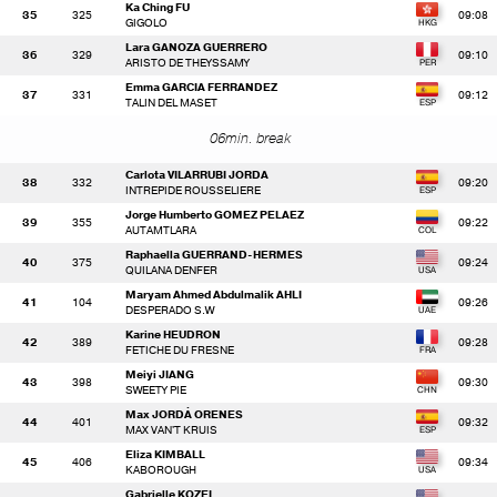
Ka Ching FU
35
325
09:08
GIGOLO
Lara GANOZA GUERRERO
36
329
09:10
ARISTO DE THEYSSAMY
Emma GARCIA FERRANDEZ
37
331
09:12
TALIN DEL MASET
06min. break
Carlota VILARRUBI JORDA
38
332
09:20
INTREPIDE ROUSSELIERE
Jorge Humberto GOMEZ PELAEZ
39
355
09:22
AUTAMTLARA
Raphaella GUERRAND-HERMES
40
375
09:24
QUILANA DENFER
Maryam Ahmed Abdulmalik AHLI
41
104
09:26
DESPERADO S.W
Karine HEUDRON
42
389
09:28
FETICHE DU FRESNE
Meiyi JIANG
43
398
09:30
SWEETY PIE
Max JORDÀ ORENES
44
401
09:32
MAX VAN'T KRUIS
Eliza KIMBALL
45
406
09:34
KABOROUGH
Gabrielle KOZEL