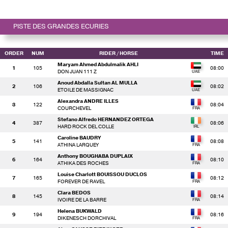
PISTE DES GRANDES ECURIES
ORDER
NUM
RIDER
/ HORSE
TIME
Maryam Ahmed Abdulmalik AHLI
1
105
08:00
DON JUAN 111 Z
Anoud Abdalla Sultan AL MULLA
2
106
08:02
ETOILE DE MASSIGNAC
Alexandra ANDRE ILLES
3
122
08:04
COURCHEVEL
Stefano Alfredo HERNANDEZ ORTEGA
4
387
08:06
HARD ROCK DEL COLLE
Caroline BAUDRY
5
141
08:08
ATHINA LARQUEY
Anthony BOUGHABA DUPLAIX
6
164
08:10
ATHIKA DES ROCHES
Louise Charlott BOUISSOU DUCLOS
7
165
08:12
FOREVER DE RAVEL
Clara BEDOS
8
145
08:14
IVOIRE DE LA BARRE
Helena BUKWALD
9
194
08:16
DIKENESCH DORCHIVAL