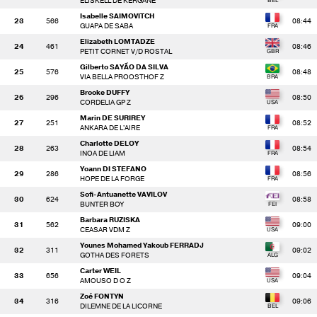
ELISKELL DE KERGANE
Isabelle SAIMOVITCH
23
566
08:44
GUAPA DE SABA
Elizabeth LOMTADZE
24
461
08:46
PETIT CORNET V/D ROSTAL
Gilberto SAYÃO DA SILVA
25
576
08:48
VIA BELLA PROOSTHOF Z
Brooke DUFFY
26
296
08:50
CORDELIA GP Z
Marin DE SURIREY
27
251
08:52
ANKARA DE L'AIRE
Charlotte DELOY
28
263
08:54
INOA DE LIAM
Yoann DI STEFANO
29
286
08:56
HOPE DE LA FORGE
Sofi-Antuanette VAVILOV
30
624
08:58
BUNTER BOY
Barbara RUZISKA
31
562
09:00
CEASAR VDM Z
Younes Mohamed Yakoub FERRADJ
32
311
09:02
GOTHA DES FORETS
Carter WEIL
33
656
09:04
AMOUSO D O Z
Zoé FONTYN
34
316
09:06
DILEMNE DE LA LICORNE