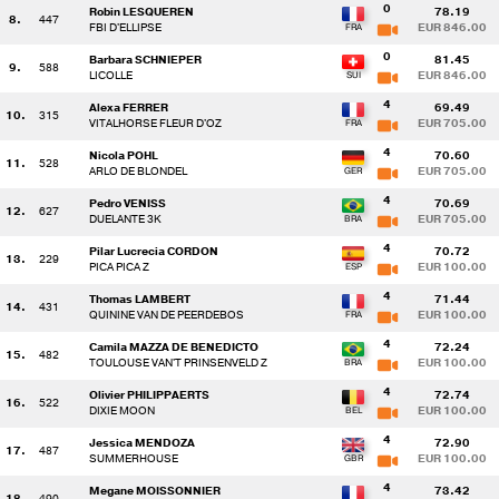
0
Robin LESQUEREN
78.19
8.
447
FBI D'ELLIPSE
EUR 846.00
0
Barbara SCHNIEPER
81.45
9.
588
LICOLLE
EUR 846.00
4
Alexa FERRER
69.49
10.
315
VITALHORSE FLEUR D'OZ
EUR 705.00
4
Nicola POHL
70.60
11.
528
ARLO DE BLONDEL
EUR 705.00
4
Pedro VENISS
70.69
12.
627
DUELANTE 3K
EUR 705.00
4
Pilar Lucrecia CORDON
70.72
13.
229
PICA PICA Z
EUR 100.00
4
Thomas LAMBERT
71.44
14.
431
QUININE VAN DE PEERDEBOS
EUR 100.00
4
Camila MAZZA DE BENEDICTO
72.24
15.
482
TOULOUSE VAN'T PRINSENVELD Z
EUR 100.00
4
Olivier PHILIPPAERTS
72.74
16.
522
DIXIE MOON
EUR 100.00
4
Jessica MENDOZA
72.90
17.
487
SUMMERHOUSE
EUR 100.00
4
Megane MOISSONNIER
73.42
18.
490