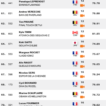
12
Penelope LEPREVOST
60.
441
76.78
EHNING FLAMINGO
12
Andres VEREECKE
61.
631
76.88
BAYA DE RIVERLAND
12
Tim PROUVÉ
62.
532
78.91
FINAL TOUCH DE TIJI
12
Kyle TIMM
63.
603
81.35
ATOMICA DES SEQUOIAS Z
16
Koki SAITO
64.
571
74.89
GOLIATH D ELBE
16
Margaux ROCUET
65.
553
75.67
ILIADE KDW Z
16
Alix RAGOT
66.
537
76.05
GUEULE D'AMOURS
16
Nicolas SERS
67.
596
76.24
ESPOIR DE LA CHESNEE
16
Cyril BOUVARD
68.
173
76.69
DIVA DU ROZEL
16
Marine SCAUFLAIRE
69.
580
76.72
OBAMA VD WELLINGTON
16
Lucas FOURNIER
70.
321
78.62