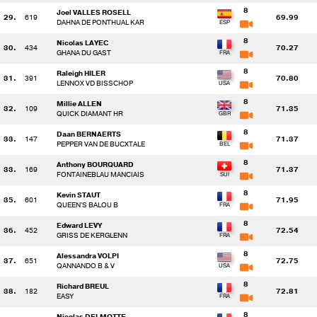
8
Joel VALLES ROSELL
29.
619
69.99
DAHNA DE PONTHUAL KAR
8
Nicolas LAYEC
30.
434
70.27
GHANA DU GAST
8
Raleigh HILER
31.
391
70.80
LENNOX VD BISSCHOP
8
Millie ALLEN
32.
109
71.35
QUICK DIAMANT HR
8
Daan BERNAERTS
33.
147
71.37
PEPPER VAN DE BUCXTALE
8
Anthony BOURQUARD
33.
169
71.37
FONTAINEBLAU MANCIAIS
8
Kevin STAUT
35.
601
71.95
QUEEN'S BALOU B
8
Edward LEVY
36.
452
72.54
GRISS DE KERGLENN
8
Alessandra VOLPI
37.
651
72.75
QANNANDO B & V
8
Richard BREUL
38.
182
72.81
EASY
8
Nicolas DELMOTTE