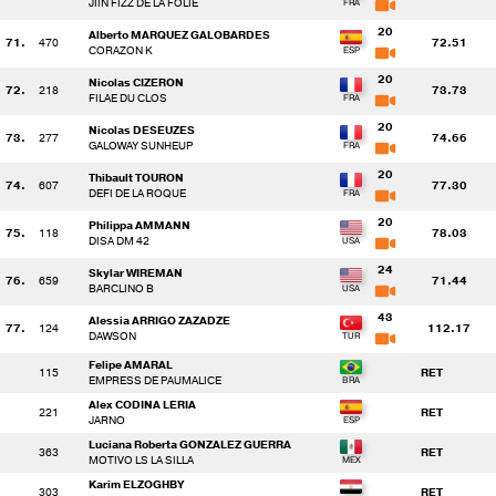
JIIN FIZZ DE LA FOLIE
20
Alberto MARQUEZ GALOBARDES
71.
470
72.51
CORAZON K
20
Nicolas CIZERON
72.
218
73.73
FILAE DU CLOS
20
Nicolas DESEUZES
73.
277
74.66
GALOWAY SUNHEUP
20
Thibault TOURON
74.
607
77.30
DEFI DE LA ROQUE
20
Philippa AMMANN
75.
118
78.03
DISA DM 42
24
Skylar WIREMAN
76.
659
71.44
BARCLINO B
43
Alessia ARRIGO ZAZADZE
77.
124
112.17
DAWSON
Felipe AMARAL
115
RET
EMPRESS DE PAUMALICE
Alex CODINA LERIA
221
RET
JARNO
Luciana Roberta GONZALEZ GUERRA
363
RET
MOTIVO LS LA SILLA
Karim ELZOGHBY
303
RET