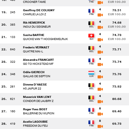
CROONER TAME
EUR 100.00
4
Geoffroy DE COLIGNY
73.51
19.
245
CHARLIE LA LOI Z
EUR 100.00
4
Rik HEMERYCK
74.68
20.
385
INOUI DU SEIGNEUR
EUR 100.00
4
Sasha BARTHE
74.73
21.
133
QUICKE VAN 'T HOOGHEMELRIJK
EUR 100.00
4
Frederic VERNAET
22.
640
75.71
QUATRE MAI-L
4
Alexandra FRANCART
23.
322
75.74
GO TO HICKSTEAD MF
4
Odile GIERECH
24.
346
75.76
QALLAS DE SEPTON
4
Dimme D'HAESE
25.
281
75.92
H5 JAIPUR 22
4
Maverick VAN LENT
26.
621
80.68
CONDOR DE LAUBRY Z
8
Roger Yves BOST
27.
160
69.40
BALLERINE DU VILPION
8
Axelle LAGOUBIE
28.
419
69.73
FREEDOM DU FEU