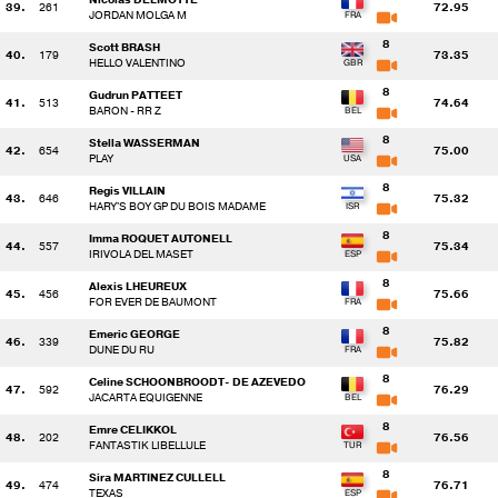
39.
261
72.95
JORDAN MOLGA M
8
Scott BRASH
40.
179
73.35
HELLO VALENTINO
8
Gudrun PATTEET
41.
513
74.64
BARON - RR Z
8
Stella WASSERMAN
42.
654
75.00
PLAY
8
Regis VILLAIN
43.
646
75.32
HARY'S BOY GP DU BOIS MADAME
8
Imma ROQUET AUTONELL
44.
557
75.34
IRIVOLA DEL MASET
8
Alexis LHEUREUX
45.
456
75.66
FOR EVER DE BAUMONT
8
Emeric GEORGE
46.
339
75.82
DUNE DU RU
8
Celine SCHOONBROODT- DE AZEVEDO
47.
592
76.29
JACARTA EQUIGENNE
8
Emre CELIKKOL
48.
202
76.56
FANTASTIK LIBELLULE
8
Sira MARTINEZ CULLELL
49.
474
76.71
TEXAS