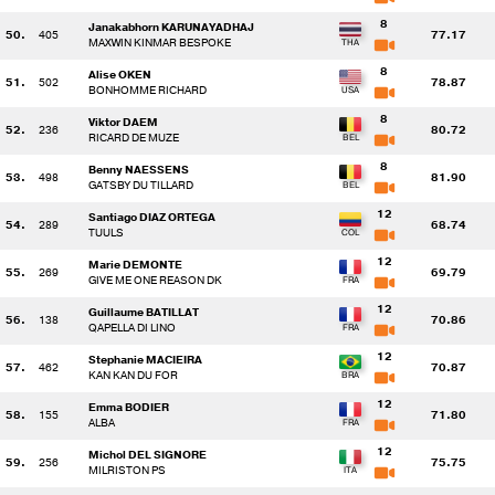
8
Janakabhorn KARUNAYADHAJ
50.
405
77.17
MAXWIN KINMAR BESPOKE
8
Alise OKEN
51.
502
78.87
BONHOMME RICHARD
8
Viktor DAEM
52.
236
80.72
RICARD DE MUZE
8
Benny NAESSENS
53.
498
81.90
GATSBY DU TILLARD
12
Santiago DIAZ ORTEGA
54.
289
68.74
TUULS
12
Marie DEMONTE
55.
269
69.79
GIVE ME ONE REASON DK
12
Guillaume BATILLAT
56.
138
70.86
QAPELLA DI LINO
12
Stephanie MACIEIRA
57.
462
70.87
KAN KAN DU FOR
12
Emma BODIER
58.
155
71.80
ALBA
12
Michol DEL SIGNORE
59.
256
75.75
MILRISTON PS