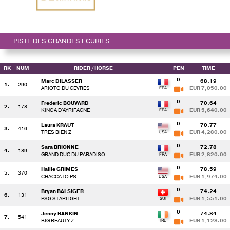
PISTE DES GRANDES ECURIES
RK
NUM
RIDER
/ HORSE
PEN
TIME
0
Marc DILASSER
68.19
1.
290
ARIOTO DU GEVRES
EUR 7,050.00
0
Frederic BOUVARD
70.64
2.
178
KINOA D'AYRIFAGNE
EUR 5,640.00
0
Laura KRAUT
70.77
3.
416
TRES BIEN Z
EUR 4,230.00
0
Sara BRIONNE
72.78
4.
189
GRAND DUC DU PARADISO
EUR 2,820.00
0
Hallie GRIMES
73.59
5.
370
CHACCATO PS
EUR 1,974.00
0
Bryan BALSIGER
74.24
6.
131
PSG STARLIGHT
EUR 1,551.00
0
Jenny RANKIN
74.84
7.
541
BIG BEAUTY Z
EUR 1,128.00