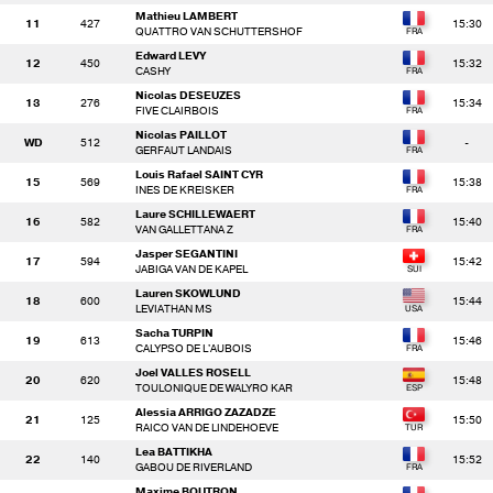
Mathieu LAMBERT
11
427
15:30
QUATTRO VAN SCHUTTERSHOF
Edward LEVY
12
450
15:32
CASHY
Nicolas DESEUZES
13
276
15:34
FIVE CLAIRBOIS
Nicolas PAILLOT
WD
512
-
GERFAUT LANDAIS
Louis Rafael SAINT CYR
15
569
15:38
INES DE KREISKER
Laure SCHILLEWAERT
16
582
15:40
VAN GALLETTANA Z
Jasper SEGANTINI
17
594
15:42
JABIGA VAN DE KAPEL
Lauren SKOWLUND
18
600
15:44
LEVIATHAN MS
Sacha TURPIN
19
613
15:46
CALYPSO DE L'AUBOIS
Joel VALLES ROSELL
20
620
15:48
TOULONIQUE DE WALYRO KAR
Alessia ARRIGO ZAZADZE
21
125
15:50
RAICO VAN DE LINDEHOEVE
Lea BATTIKHA
22
140
15:52
GABOU DE RIVERLAND
Maxime BOUTRON