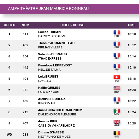
AMPHITHÉATRE JEAN MAURICE BONNEAU
ORDER
NUM
RIDER
/ HORSE
TIME
Louise TRIHAN
1
611
15:10
GATSBY DE CARME
Thibaut JOUANNETEAU
2
402
15:12
FIRMAN VILLERS
Valentin BESNARD
3
154
15:14
ITHAC EXPRESS
Penelope LEPREVOST
4
442
15:16
HELL DE TALMA
Lola BRUNET
5
191
15:18
CAYELLO
Hallie GRIMES
6
372
15:20
LADY APPLAUS
Alexis LHEUREUX
7
459
15:22
KINGSMAN
Juan Pablo CHEDRAUI PROM
8
213
15:24
DIAMOND FOR PLEASURE
Jemma KIRK
9
407
15:26
CASSIDY VH KAPELHOF Z
Dimme D'HAESE
WD
283
-
NEXT FUNKY DE MUZE