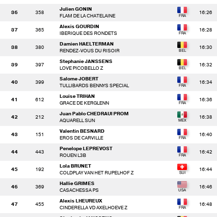
Julien GONIN
36
358
16:26
FLAM DE LA CHATELAINE
Alexis GOURDIN
37
365
16:28
IBERIQUE DES RONDETS
Damien HAELTERMAN
38
380
16:30
RENDEZ-VOUS DU RISOIR
Stephanie JANSSENS
39
397
16:32
LOVE PICOBELLO Z
Salome JOBERT
40
399
16:34
TULLIBARDS BENNYS SPECIAL
Louise TRIHAN
41
612
16:36
GRACE DE KERGLENN
Juan Pablo CHEDRAUI PROM
42
212
16:38
AQUARELL SUN
Valentin BESNARD
43
151
16:40
EROS DE CARVILLE
Penelope LEPREVOST
44
443
16:42
ROUEN L3B
Lola BRUNET
45
192
16:44
COLDPLAY VAN HET RUPELHOF Z
Hallie GRIMES
46
369
16:46
CASACHESSA PS
Alexis LHEUREUX
47
455
16:48
CINDERELLA VD AXELHOEVE Z