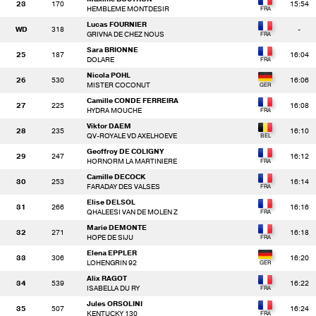
23
170
15:54
HEMBLEME MONTDESIR
Lucas FOURNIER
WD
318
-
GRIVNA DE CHEZ NOUS
Sara BRIONNE
25
187
16:04
DOLARE
Nicola POHL
26
530
16:06
MISTER COCONUT
Camille CONDE FERREIRA
27
225
16:08
HYDRA MOUCHE
Viktor DAEM
28
235
16:10
QV-ROYALE VD AXELHOEVE
Geoffroy DE COLIGNY
29
247
16:12
HORNORM LA MARTINIERE
Camille DECOCK
30
253
16:14
FARADAY DES VALSES
Elise DELSOL
31
266
16:16
QHALEESI VAN DE MOLEN Z
Marie DEMONTE
32
271
16:18
HOPE DE SIJU
Elena EPPLER
33
306
16:20
LOHENGRIN 92
Alix RAGOT
34
539
16:22
ISABELLA DU RY
Jules ORSOLINI
35
507
16:24
KENTUCKY 130