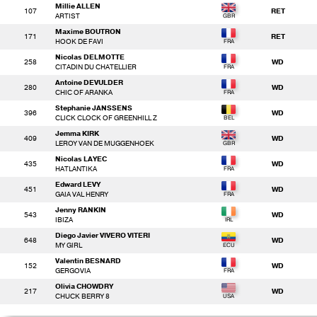
Millie ALLEN
107
RET
ARTIST
Maxime BOUTRON
171
RET
HOOK DE FAVI
Nicolas DELMOTTE
258
WD
CITADIN DU CHATELLIER
Antoine DEVULDER
280
WD
CHIC OF ARANKA
Stephanie JANSSENS
396
WD
CLICK CLOCK OF GREENHILL Z
Jemma KIRK
409
WD
LEROY VAN DE MUGGENHOEK
Nicolas LAYEC
435
WD
HATLANTIKA
Edward LEVY
451
WD
GAIA VAL HENRY
Jenny RANKIN
543
WD
IBIZA
Diego Javier VIVERO VITERI
648
WD
MY GIRL
Valentin BESNARD
152
WD
GERGOVIA
Olivia CHOWDRY
217
WD
CHUCK BERRY 8