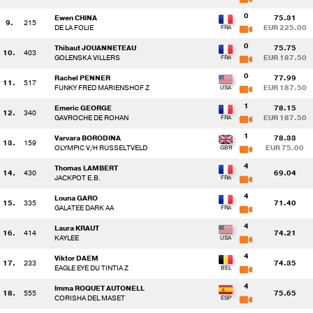
0
Ewen CHINA
75.31
9.
215
DE LA FOLIE
EUR 225.00
0
Thibaut JOUANNETEAU
75.75
10.
403
GOLENSKA VILLERS
EUR 187.50
0
Rachel PENNER
77.99
11.
517
FUNKY FRED MARIENSHOF Z
EUR 187.50
1
Emeric GEORGE
78.15
12.
340
GAVROCHE DE ROHAN
EUR 187.50
1
Varvara BORODINA
78.33
13.
159
OLYMPIC V/H RUSSELTVELD
EUR 75.00
4
Thomas LAMBERT
14.
430
69.04
JACKPOT E.B.
4
Louna GARO
15.
335
71.40
GALATEE DARK AA
4
Laura KRAUT
16.
414
74.21
KAYLEE
4
Viktor DAEM
17.
233
74.35
EAGLE EYE DU TINTIA Z
4
Imma ROQUET AUTONELL
18.
555
75.65
CORISHA DEL MASET