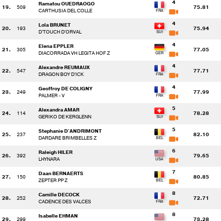
4
Ramatou OUEDRAOGO
19.
509
75.81
CARTHUSIA DEL COLLE
4
Lola BRUNET
20.
193
75.94
D'TOUCH D'ORVAL
4
Elena EPPLER
21.
305
77.05
DIACORRADA VH LEGITA HOF Z
4
Alexandre REUMAUX
22.
547
77.71
DRAGON BOY D'ICK
4
Geoffroy DE COLIGNY
23.
249
77.99
PALMER - V
5
Alexandra AMAR
24.
114
78.28
GERIKO DE KERGLENN
5
Stephanie D'ANDRIMONT
25.
237
82.10
DARDARE BRIMBELLES Z
6
Raleigh HILER
26.
392
79.65
LHYNARA
7
Daan BERNAERTS
27.
150
80.85
ZEPTER PP Z
8
Camille DECOCK
28.
252
72.71
CADENCE DES VALCES
8
Isabelle EHMAN
29.
299
73.28