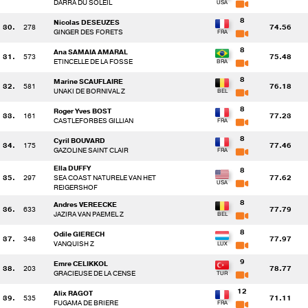
DARRA DU SOLEIL
8
Nicolas DESEUZES
30.
278
74.56
GINGER DES FORETS
8
Ana SAMAIA AMARAL
31.
573
75.48
ETINCELLE DE LA FOSSE
8
Marine SCAUFLAIRE
32.
581
76.18
UNAKI DE BORNIVAL Z
8
Roger Yves BOST
33.
161
77.23
CASTLEFORBES GILLIAN
8
Cyril BOUVARD
34.
175
77.46
GAZOLINE SAINT CLAIR
Ella DUFFY
8
35.
297
SEA COAST NATURELE VAN HET
77.62
REIGERSHOF
8
Andres VEREECKE
36.
633
77.79
JAZIRA VAN PAEMEL Z
8
Odile GIERECH
37.
348
77.97
VANQUISH Z
9
Emre CELIKKOL
38.
203
78.77
GRACIEUSE DE LA CENSE
12
Alix RAGOT
39.
535
71.11
FUGAMA DE BRIERE