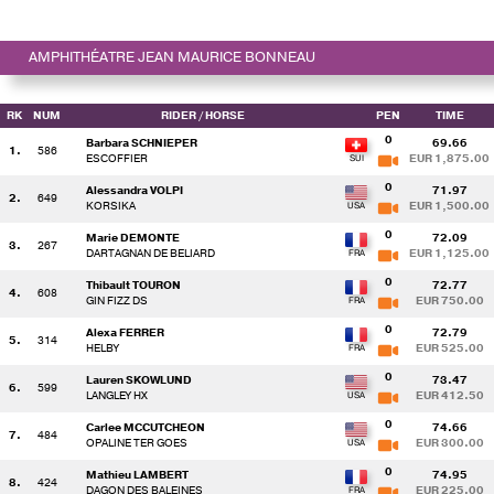
AMPHITHÉATRE JEAN MAURICE BONNEAU
RK
NUM
RIDER
/ HORSE
PEN
TIME
0
Barbara SCHNIEPER
69.66
1.
586
ESCOFFIER
EUR 1,875.00
0
Alessandra VOLPI
71.97
2.
649
KORSIKA
EUR 1,500.00
0
Marie DEMONTE
72.09
3.
267
DARTAGNAN DE BELIARD
EUR 1,125.00
0
Thibault TOURON
72.77
4.
608
GIN FIZZ DS
EUR 750.00
0
Alexa FERRER
72.79
5.
314
HELBY
EUR 525.00
0
Lauren SKOWLUND
73.47
6.
599
LANGLEY HX
EUR 412.50
0
Carlee MCCUTCHEON
74.66
7.
484
OPALINE TER GOES
EUR 300.00
0
Mathieu LAMBERT
74.95
8.
424
DAGON DES BALEINES
EUR 225.00