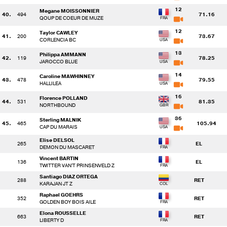
12
Megane MOISSONNIER
40.
494
71.16
QOUP DE COEUR DE MUZE
12
Taylor CAWLEY
41.
200
73.67
CORLENCIA BC
13
Philippa AMMANN
42.
119
78.25
JAROCCO BLUE
14
Caroline MAWHINNEY
43.
478
79.55
HALLILEA
16
Florence POLLAND
44.
531
81.35
NORTHBOUND
36
Sterling MALNIK
45.
465
105.94
CAP DU MARAIS
Elise DELSOL
265
EL
DEMON DU MASCARET
Vincent BARTIN
136
EL
TWITTER VAN'T PRINSENVELD Z
Santiago DIAZ ORTEGA
288
RET
KARAJAN JT Z
Raphael GOEHRS
352
RET
GOLDEN BOY BOIS AILE
Elona ROUSSELLE
663
RET
LIBERTY D