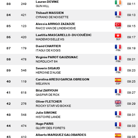
Lauren DEVINE
33
249
09:11
GUN HILL
Thibault MASSIEN
34
421
09:13
CYRANO DE NOISETTE
Alessia ARRIGO ZAZADZE
35
123
09:15
RAICO VAN DE LINDEHOEVE
Laetitia MASCARELLO-DU COUËDIC
36
420
09:17
MADEMOISELLE VG
David CHARTIER
37
179
09:19
ITAGUI DE KOGIS
Virginie PAROT GAUZIGNAC
38
478
09:21
NORDLICHT 64
Severin SIGAUD
39
546
09:23
HEROINE D'AUGE
Carolina ARESU GARCIA OBREGON
40
119
09:25
MELVIN N
Bilal ZARYOUH
41
618
09:27
GASPAR DE ROX
Oliver FLETCHER
42
276
09:29
ROCKY STAR VD BOKKE
Julie SIMONE
43
548
09:31
HISTOIRE LANDE
Hugo PARIS
44
474
09:33
GLORY DES FORETS
Alberto MARQUEZ GALOBARDES
45
410
09:35