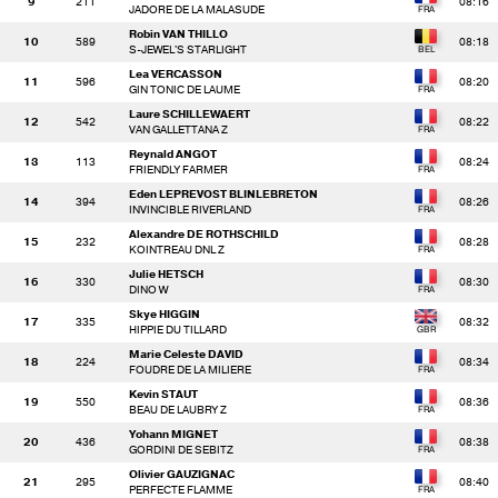
9
211
08:16
JADORE DE LA MALASUDE
Robin VAN THILLO
10
589
08:18
S-JEWEL'S STARLIGHT
Lea VERCASSON
11
596
08:20
GIN TONIC DE LAUME
Laure SCHILLEWAERT
12
542
08:22
VAN GALLETTANA Z
Reynald ANGOT
13
113
08:24
FRIENDLY FARMER
Eden LEPREVOST BLINLEBRETON
14
394
08:26
INVINCIBLE RIVERLAND
Alexandre DE ROTHSCHILD
15
232
08:28
KOINTREAU DNL Z
Julie HETSCH
16
330
08:30
DINO W
Skye HIGGIN
17
335
08:32
HIPPIE DU TILLARD
Marie Celeste DAVID
18
224
08:34
FOUDRE DE LA MILIERE
Kevin STAUT
19
550
08:36
BEAU DE LAUBRY Z
Yohann MIGNET
20
436
08:38
GORDINI DE SEBITZ
Olivier GAUZIGNAC
21
295
08:40
PERFECTE FLAMME