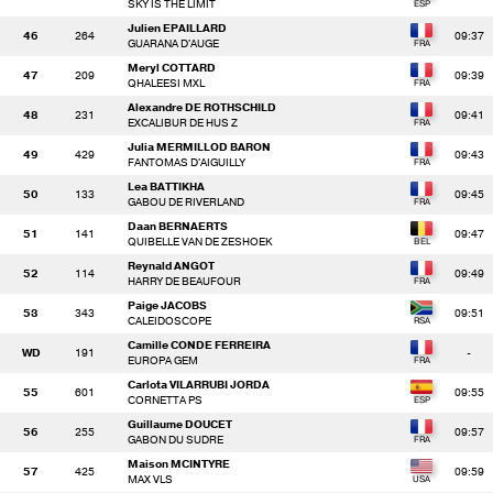
SKY IS THE LIMIT
Julien EPAILLARD
46
264
09:37
GUARANA D'AUGE
Meryl COTTARD
47
209
09:39
QHALEESI MXL
Alexandre DE ROTHSCHILD
48
231
09:41
EXCALIBUR DE HUS Z
Julia MERMILLOD BARON
49
429
09:43
FANTOMAS D'AIGUILLY
Lea BATTIKHA
50
133
09:45
GABOU DE RIVERLAND
Daan BERNAERTS
51
141
09:47
QUIBELLE VAN DE ZESHOEK
Reynald ANGOT
52
114
09:49
HARRY DE BEAUFOUR
Paige JACOBS
53
343
09:51
CALEIDOSCOPE
Camille CONDE FERREIRA
WD
191
-
EUROPA GEM
Carlota VILARRUBI JORDA
55
601
09:55
CORNETTA PS
Guillaume DOUCET
56
255
09:57
GABON DU SUDRE
Maison MCINTYRE
57
425
09:59
MAX VLS