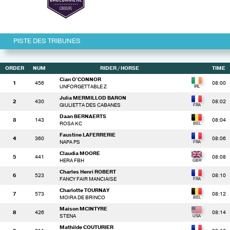
PISTE DES TRIBUNES
ORDER
NUM
RIDER
/ HORSE
TIME
Cian O'CONNOR
1
456
08:00
UNFORGETTABLE Z
Julia MERMILLOD BARON
2
430
08:02
GIULIETTA DES CABANES
Daan BERNAERTS
3
143
08:04
ROSA KC
Faustine LAFERRERIE
4
360
08:06
NAPA PS
Claudia MOORE
5
441
08:08
HERA FBH
Charles Henri ROBERT
6
523
08:10
FANCY FAIR MANCIAISE
Charlotte TOURNAY
7
573
08:12
MOIRA DE BRINCO
Maison MCINTYRE
8
426
08:14
STENA
Mathilde COUTURIER