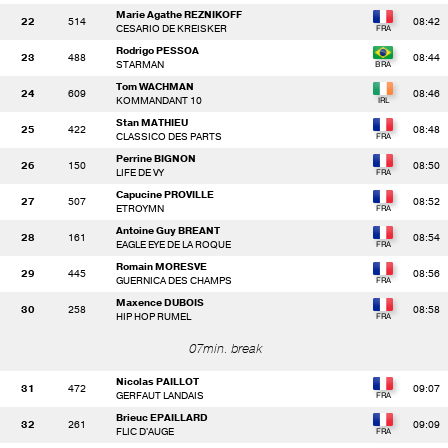
Marie Agathe REZNIKOFF
22
514
08:42
CESARIO DE KREISKER
Rodrigo PESSOA
23
488
08:44
STARMAN
Tom WACHMAN
24
609
08:46
KOMMANDANT 10
Stan MATHIEU
25
422
08:48
CLASSICO DES PARTS
Perrine BIGNON
26
150
08:50
LIFE DE VY
Capucine PROVILLE
27
507
08:52
ETROYMN
Antoine Guy BREANT
28
161
08:54
EAGLE EYE DE LA ROQUE
Romain MORESVE
29
445
08:56
GUERNICA DES CHAMPS
Maxence DUBOIS
30
258
08:58
HIP HOP RUMEL
07min. break
Nicolas PAILLOT
31
472
09:07
GERFAUT LANDAIS
Brieuc EPAILLARD
32
261
09:09
FLIC D'AUGE