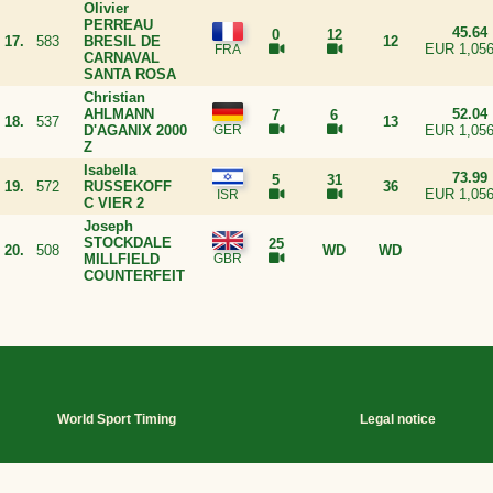
Olivier
PERREAU
45.64
0
12
17.
583
BRESIL DE
12
EUR 1,056
CARNAVAL
SANTA ROSA
Christian
AHLMANN
52.04
7
6
18.
537
13
D'AGANIX 2000
EUR 1,056
Z
Isabella
73.99
5
31
19.
572
RUSSEKOFF
36
EUR 1,056
C VIER 2
Joseph
STOCKDALE
25
20.
508
WD
WD
MILLFIELD
COUNTERFEIT
World Sport Timing
Legal notice