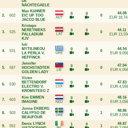
DE
NACHTEGAELE
Max KüHNER
44.08
0
0
2.
602
EIC UP TOO
0
EUR 18,74
JACCO BLUE
Kristaps
NERETNIEKS
44.11
0
0
3.
525
0
PALLADIUM
EUR 13,55
KJV
Ioli
MYTILINEOU
44.54
0
0
4.
531
0
LA PERLA V.
EUR 9,056
HEFFINCK
Jennifer
47.04
0
0
5.
587
HOCHSTADTER
0
EUR 6,056
GOLDEN LADY
Victor
BETTENDORF
47.83
0
0
6.
530
0
ELECTRO V.
EUR 4,556
KROMSTEEG Z
Kim EMMEN
48.16
0
0
7.
603
0
IMAGINE
EUR 3,056
Jonna EKBERG
48.86
1
0
8.
503
CALYPSO DE
1
EUR 2,056
BEAUFOUR
Denis LYNCH
49.87
1
0
9.
552
1
VISTOGRAND
EUR 2,056