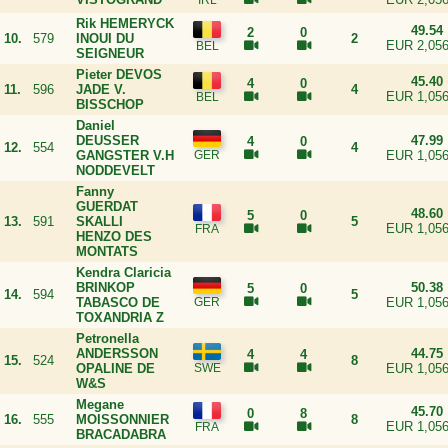
Rik HEMERYCK
49.54
2
0
10.
579
INOUI DU
2
EUR 2,056
SEIGNEUR
Pieter DEVOS
45.40
4
0
11.
596
JADE V.
4
EUR 1,056
BISSCHOP
Daniel
DEUSSER
47.99
4
0
12.
554
4
GANGSTER V.H
EUR 1,056
NODDEVELT
Fanny
GUERDAT
48.60
5
0
13.
591
SKALLI
5
EUR 1,056
HENZO DES
MONTATS
Kendra Claricia
BRINKOP
50.38
5
0
14.
594
5
TABASCO DE
EUR 1,056
TOXANDRIA Z
Petronella
ANDERSSON
44.75
4
4
15.
524
8
OPALINE DE
EUR 1,056
W&S
Megane
45.70
0
8
16.
555
MOISSONNIER
8
EUR 1,056
BRACADABRA