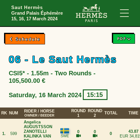
Skip to menu
Skip to content
Skip to foote
Saut Hermès
Grand Palais Éphémère
Main
15, 16, 17 March 2024
PDF
Schedule
06 - Le Saut Hermès
CSI5* - 1.55m - Two Rounds -
105,500.00 €
15:15
Saturday, 16 March 2024
ROUND
ROUND
RIDER
/ HORSE
RK
NUM
TOTAL
TIME
1
2
OWNER / BEEDER
Angelica
AUGUSTSSON
ZANOTELLI
43.87
0
0
1.
599
0
KALINKA VAN
EUR 34,81