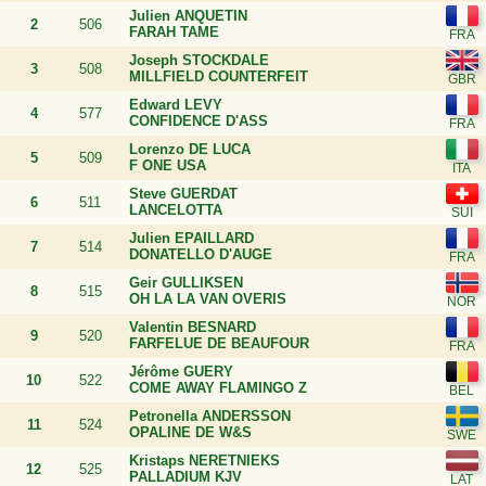
Julien ANQUETIN
2
506
FARAH TAME
Joseph STOCKDALE
3
508
MILLFIELD COUNTERFEIT
Edward LEVY
4
577
CONFIDENCE D'ASS
Lorenzo DE LUCA
5
509
F ONE USA
Steve GUERDAT
6
511
LANCELOTTA
Julien EPAILLARD
7
514
DONATELLO D'AUGE
Geir GULLIKSEN
8
515
OH LA LA VAN OVERIS
Valentin BESNARD
9
520
FARFELUE DE BEAUFOUR
Jérôme GUERY
10
522
COME AWAY FLAMINGO Z
Petronella ANDERSSON
11
524
OPALINE DE W&S
Kristaps NERETNIEKS
12
525
PALLADIUM KJV