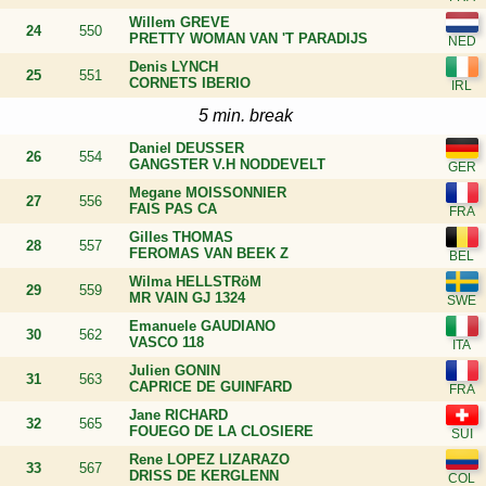
Willem GREVE
24
550
PRETTY WOMAN VAN 'T PARADIJS
Denis LYNCH
25
551
CORNETS IBERIO
5 min. break
Daniel DEUSSER
26
554
GANGSTER V.H NODDEVELT
Megane MOISSONNIER
27
556
FAIS PAS CA
Gilles THOMAS
28
557
FEROMAS VAN BEEK Z
Wilma HELLSTRöM
29
559
MR VAIN GJ 1324
Emanuele GAUDIANO
30
562
VASCO 118
Julien GONIN
31
563
CAPRICE DE GUINFARD
Jane RICHARD
32
565
FOUEGO DE LA CLOSIERE
Rene LOPEZ LIZARAZO
33
567
DRISS DE KERGLENN