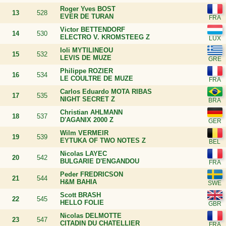
Roger Yves BOST
13
528
EVER DE TURAN
Victor BETTENDORF
14
530
ELECTRO V. KROMSTEEG Z
Ioli MYTILINEOU
15
532
LEVIS DE MUZE
Philippe ROZIER
16
534
LE COULTRE DE MUZE
Carlos Eduardo MOTA RIBAS
17
535
NIGHT SECRET Z
Christian AHLMANN
18
537
D'AGANIX 2000 Z
Wilm VERMEIR
19
539
EYTUKA OF TWO NOTES Z
Nicolas LAYEC
20
542
BULGARIE D'ENGANDOU
Peder FREDRICSON
21
544
H&M BAHIA
Scott BRASH
22
545
HELLO FOLIE
Nicolas DELMOTTE
23
547
CITADIN DU CHATELLIER