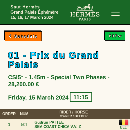
Skip to menu
Skip to content
Skip to foote
Saut Hermès
Grand Palais Éphémère
Main
15, 16, 17 March 2024
PDF
Schedule
01 - Prix du Grand
Palais
CSI5* - 1.45m - Special Two Phases -
28,200.00 €
11:15
Friday, 15 March 2024
RIDER
/ HORSE
ORDER
NUM
OWNER / BEEDER
Gudrun PATTEET
1
501
SEA COAST CHICA V.V. Z