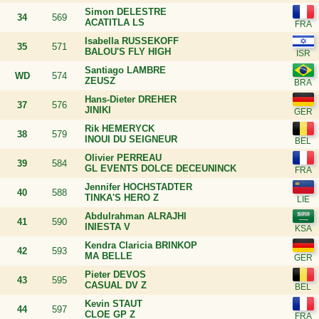
Simon DELESTRE
34
569
ACATITLA LS
Isabella RUSSEKOFF
35
571
BALOU'S FLY HIGH
Santiago LAMBRE
WD
574
ZEUSZ
Hans-Dieter DREHER
37
576
JINIKI
Rik HEMERYCK
38
579
INOUI DU SEIGNEUR
Olivier PERREAU
39
584
GL EVENTS DOLCE DECEUNINCK
Jennifer HOCHSTADTER
40
588
TINKA'S HERO Z
Abdulrahman ALRAJHI
41
590
INIESTA V
Kendra Claricia BRINKOP
42
593
MA BELLE
Pieter DEVOS
43
595
CASUAL DV Z
Kevin STAUT
44
597
CLOE GP Z