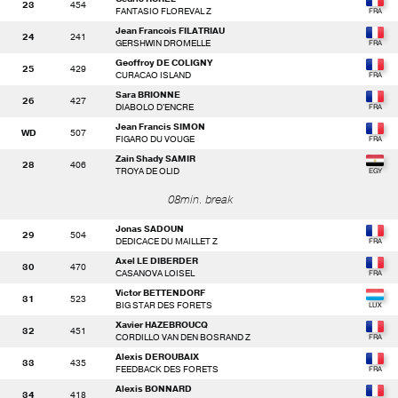
23
454
FANTASIO FLOREVAL Z
Jean Francois FILATRIAU
24
241
GERSHWIN DROMELLE
Geoffroy DE COLIGNY
25
429
CURACAO ISLAND
Sara BRIONNE
26
427
DIABOLO D'ENCRE
Jean Francis SIMON
WD
507
FIGARO DU VOUGE
Zain Shady SAMIR
28
406
TROYA DE OLID
08min. break
Jonas SADOUN
29
504
DEDICACE DU MAILLET Z
Axel LE DIBERDER
30
470
CASANOVA LOISEL
Victor BETTENDORF
31
523
BIG STAR DES FORETS
Xavier HAZEBROUCQ
32
451
CORDILLO VAN DEN BOSRAND Z
Alexis DEROUBAIX
33
435
FEEDBACK DES FORETS
Alexis BONNARD
34
418