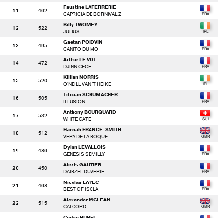
Faustine LAFERRERIE
11
462
CAPRICIA DE BORNIVAL Z
Billy TWOMEY
12
522
JULIUS
Gaetan POIDVIN
13
495
CANITO DU MO
Arthur LE VOT
14
472
DJINN CECE
Killian NORRIS
15
520
O'NEILL VAN 'T HEIKE
Titouan SCHUMACHER
16
505
ILLUSION
Anthony BOURQUARD
17
532
WHITE GATE
Hannah FRANCE-SMITH
18
512
VERA DE LA ROQUE
Dylan LEVALLOIS
19
486
GENESIS SEMILLY
Alexis GAUTIER
20
450
DAIRZEL DUVERIE
Nicolas LAYEC
21
468
BEST OF ISCLA
Alexander MCLEAN
22
515
CALCORD
Cedric HUREL