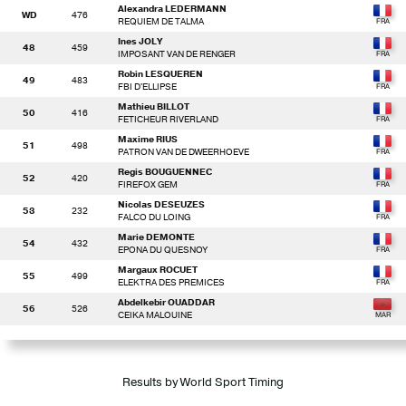
Alexandra LEDERMANN
WD
476
REQUIEM DE TALMA
Ines JOLY
48
459
IMPOSANT VAN DE RENGER
Robin LESQUEREN
49
483
FBI D'ELLIPSE
Mathieu BILLOT
50
416
FETICHEUR RIVERLAND
Maxime RIUS
51
498
PATRON VAN DE DWEERHOEVE
Regis BOUGUENNEC
52
420
FIREFOX GEM
Nicolas DESEUZES
53
232
FALCO DU LOING
Marie DEMONTE
54
432
EPONA DU QUESNOY
Margaux ROCUET
55
499
ELEKTRA DES PREMICES
Abdelkebir OUADDAR
56
526
CEIKA MALOUINE
Results by World Sport Timing