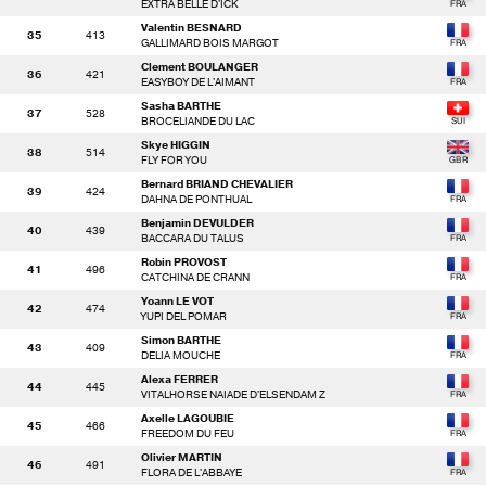
EXTRA BELLE D'ICK
Valentin BESNARD
35
413
GALLIMARD BOIS MARGOT
Clement BOULANGER
36
421
EASYBOY DE L'AIMANT
Sasha BARTHE
37
528
BROCELIANDE DU LAC
Skye HIGGIN
38
514
FLY FOR YOU
Bernard BRIAND CHEVALIER
39
424
DAHNA DE PONTHUAL
Benjamin DEVULDER
40
439
BACCARA DU TALUS
Robin PROVOST
41
496
CATCHINA DE CRANN
Yoann LE VOT
42
474
YUPI DEL POMAR
Simon BARTHE
43
409
DELIA MOUCHE
Alexa FERRER
44
445
VITALHORSE NAIADE D'ELSENDAM Z
Axelle LAGOUBIE
45
466
FREEDOM DU FEU
Olivier MARTIN
46
491
FLORA DE L'ABBAYE