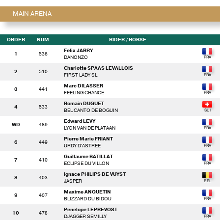
MAIN ARENA
ORDER
NUM
RIDER
/ HORSE
Felix JARRY
1
536
DANONZO
Charlotte SPAAS LEVALLOIS
2
510
FIRST LADY SL
Marc DILASSER
3
441
FEELING CHANCE
Romain DUGUET
4
533
BEL CANTO DE BOGUIN
Edward LEVY
WD
489
LYON VAN DE PLATAAN
Pierre Marie FRIANT
6
449
URDY D'ASTREE
Guillaume BATILLAT
7
410
ECLIPSE DU VILLON
Ignace PHILIPS DE VUYST
8
403
JASPER
Maxime ANQUETIN
9
407
BLIZZARD DU BIDOU
Penelope LEPREVOST
10
478
DJAGGER SEMILLY