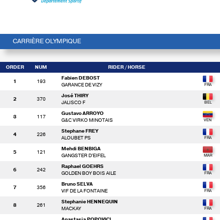
CARRIÈRE OLYMPIQUE
ORDER
NUM
RIDER
/ HORSE
Fabien DEBOST
1
193
GARANCE DE VIZY
José THIRY
2
370
JALISCO F
Gustavo ARROYO
3
117
G&C VIRKO MINOTAIS
Stephane FREY
4
226
ALOUBET PS
Mehdi BENBIGA
5
121
GANGSTER D'EIFEL
Raphael GOEHRS
6
242
GOLDEN BOY BOIS AILE
Bruno SELVA
7
356
VIF DE LA FONTAINE
Stephanie HENNEQUIN
8
261
MACKAY
Anastasia POPOVICI