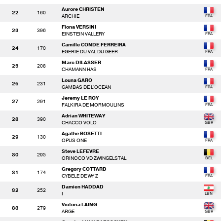
Aurore CHRISTEN
22
160
ARCHIE
Fiona VERSINI
23
396
EINSTEIN VALLERY
Camille CONDE FERREIRA
24
170
EGERIE DU VAL DU GEER
Marc DILASSER
25
208
CHAMANN HAS
Louna GARO
26
231
GAMBAS DE L'OCEAN
Jeremy LE ROY
27
291
FALKIRA DE MORMOULINS
Adrian WHITEWAY
28
390
CHACCO VOLO
Agathe BOSETTI
29
130
OPUS ONE
Steve LEFEVRE
30
295
ORINOCO VD ZWINGELSTAL
Gregory COTTARD
31
174
CYBELE DE WY Z
Damien HADDAD
32
252
I
Victoria LAING
33
279
ARGE