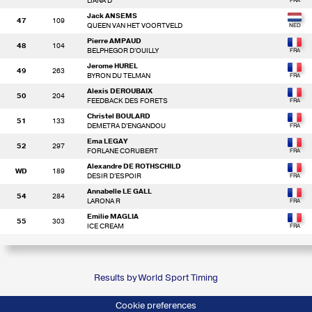
LIANA D
Jack ANSEMS
47
109
QUEEN VAN HET VOORTVELD
Pierre AMPAUD
48
104
BELPHEGOR D'OUILLY
Jerome HUREL
49
263
BYRON DU TELMAN
Alexis DEROUBAIX
50
204
FEEDBACK DES FORETS
Christel BOULARD
51
133
DEMETRA D'ENGANDOU
Ema LEGAY
52
297
FORLANE CORUBERT
Alexandre DE ROTHSCHILD
WD
189
DESIR D'ESPOIR
Annabelle LE GALL
54
284
LARONA R
Emilie MAGLIA
55
303
ICE CREAM
Results by World Sport Timing
Cookie preferences