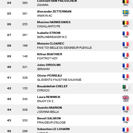
Constant VAN PAESSCHEN
34
380
ZAHARA
Alexander ZETTERMAN
35
391
ANAKIN AC
Maxime HARMEGNIES
36
255
CASALLANTO PS
Isabelle STROM
37
361
BERLINBREAKER M Z
Melanie CLOAREC
38
166
FAIS TOI BELLE DU SEIGNEUR PLEVILLE
Killian BUATHIER
39
146
FOXTROT HOY
Jules ORSOLINI
40
321
IBRAHIM
Olivier PERREAU
41
329
GL EVENTS FAUSTINE SAUVAGE
Bouabdellah CHELEF
42
155
CYROCO
Laura RENWICK
43
340
ENJOY CK Z
Quentin MARION
44
308
J DONNA BELLA
Benoit SALMON
45
350
FRAUDEUR D'ELOGE
Sebastien LE LOUARN
46
286