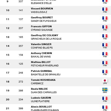
9
337
ELEGANCE D'ELLE
Vincent BOURVEN
10
141
VASSILISSA Z
Geoffroy BOURET
11
137
DANDY DE FUYSSIEUX
Francois GIFFON
12
237
CYRANO SAUVAGE
Geoffroy DE COLIGNY
13
185
GRINCHEUX DE LA ROQUE
Valentin SINGER
14
357
CONFINO BLUE PS
Anthony CHEMIN
15
158
BAIKAL DE VAINS
Mathieu BILLOT
16
125
FETICHEUR RIVERLAND
Patrick GUIMBAL
17
248
BAGATELLE DE GRANLIEU
Tomoki KOSHIDAKA
18
272
CAREWICZ
Beata WALDE
19
386
DJAN DES CARMILLES
Ludovic GAUDIN
20
234
ULINE PLATIERE
Alexis BOUILLOT
21
399
FLAMBUSARD D'ALBAIN