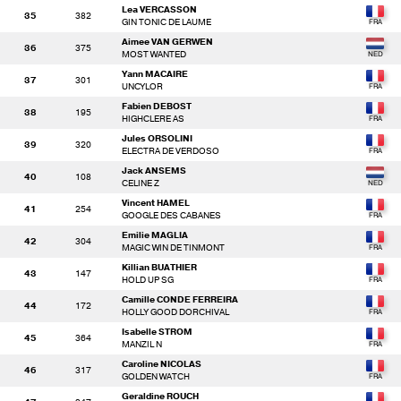
Lea VERCASSON
35
382
GIN TONIC DE LAUME
Aimee VAN GERWEN
36
375
MOST WANTED
Yann MACAIRE
37
301
UNCYLOR
Fabien DEBOST
38
195
HIGHCLERE AS
Jules ORSOLINI
39
320
ELECTRA DE VERDOSO
Jack ANSEMS
40
108
CELINE Z
Vincent HAMEL
41
254
GOOGLE DES CABANES
Emilie MAGLIA
42
304
MAGIC WIN DE TINMONT
Killian BUATHIER
43
147
HOLD UP SG
Camille CONDE FERREIRA
44
172
HOLLY GOOD DORCHIVAL
Isabelle STROM
45
364
MANZIL N
Caroline NICOLAS
46
317
GOLDEN WATCH
Geraldine ROUCH