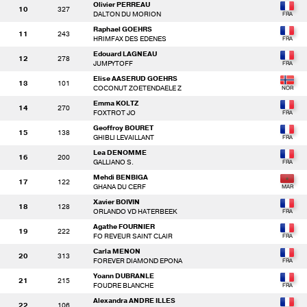
Olivier PERREAU
10
327
DALTON DU MORION
Raphael GOEHRS
11
243
HRIMFAX DES EDENES
Edouard LAGNEAU
12
278
JUMPYTOFF
Elise AASERUD GOEHRS
13
101
COCONUT ZOETENDAELE Z
Emma KOLTZ
14
270
FOXTROT JO
Geoffroy BOURET
15
138
GHIBLI LEVAILLANT
Lea DENOMME
16
200
GALLIANO S.
Mehdi BENBIGA
17
122
GHANA DU CERF
Xavier BOIVIN
18
128
ORLANDO VD HATERBEEK
Agathe FOURNIER
19
222
FO REVEUR SAINT CLAIR
Carla MENON
20
313
FOREVER DIAMOND EPONA
Yoann DUBRANLE
21
215
FOUDRE BLANCHE
Alexandra ANDRE ILLES
22
106