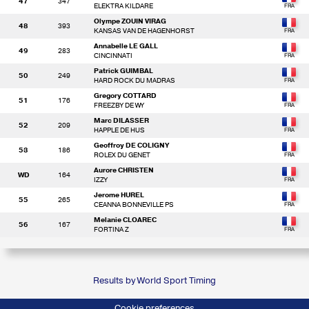
47
347
ELEKTRA KILDARE
Olympe ZOUIN VIRAG
48
393
KANSAS VAN DE HAGENHORST
Annabelle LE GALL
49
283
CINCINNATI
Patrick GUIMBAL
50
249
HARD ROCK DU MADRAS
Gregory COTTARD
51
176
FREEZBY DE WY
Marc DILASSER
52
209
HAPPLE DE HUS
Geoffroy DE COLIGNY
53
186
ROLEX DU GENET
Aurore CHRISTEN
WD
164
IZZY
Jerome HUREL
55
265
CEANNA BONNEVILLE PS
Melanie CLOAREC
56
167
FORTINA Z
Results by World Sport Timing
Cookie preferences