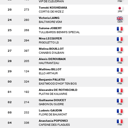
VIP DE CLEUDRAIN
Tomoki KOSHIDAKA
23
273
CORTIS DE NYZE Z
Victoria LAING
24
280
BALTIMORE VDM
Salome JOBERT
25
268
TULLIBARDS BENNYS SPECIAL
Nina LECQUYER
26
294
RIGOLETTO LS
Melina BOUILLOT
27
397
CANABIS D'ALBAIN
Alexis DEROUBAIX
28
205
HAUTRANTZAU
Mathieu BILLOT
29
124
ELLO ARTHUR
Benjamin PALATSI
30
324
EASTWOOD D'HOF TEN BOS
Alexandre DE ROTHSCHILD
31
192
PLATINI DE KALVARIE
Guillaume DOUCET
32
214
GABON DU SUDRE
Ludovic GAUDIN
33
232
FLORE DE BAUMONT
Anastasia POPOVICI
34
336
CAFEINE DES FLAGUES