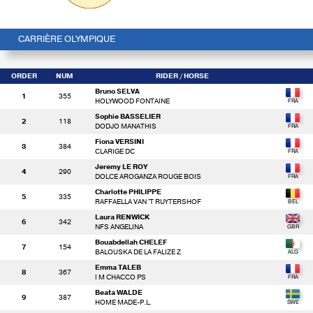
CARRIÈRE OLYMPIQUE
ORDER
NUM
RIDER
/ HORSE
Bruno SELVA
1
355
HOLYWOOD FONTAINE
Sophie BASSELIER
2
118
DODJO MANATHIS
Fiona VERSINI
3
384
CLARIGE DC
Jeremy LE ROY
4
290
DOLCE AROGANZA ROUGE BOIS
Charlotte PHILIPPE
5
335
RAFFAELLA VAN 'T RUYTERSHOF
Laura RENWICK
6
342
NFS ANGELINA
Bouabdellah CHELEF
7
154
BALOUSKA DE LA FALIZE Z
Emma TALEB
8
367
I M CHACCO PS
Beata WALDE
9
387
HOME MADE-P.L.