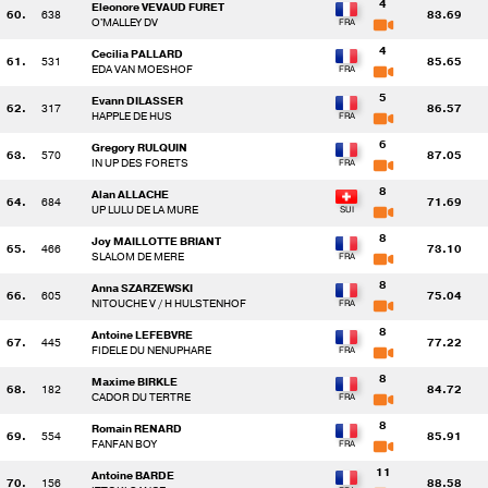
4
Eleonore VEVAUD FURET
60.
638
83.69
O'MALLEY DV
4
Cecilia PALLARD
61.
531
85.65
EDA VAN MOESHOF
5
Evann DILASSER
62.
317
86.57
HAPPLE DE HUS
6
Gregory RULQUIN
63.
570
87.05
IN UP DES FORETS
8
Alan ALLACHE
64.
684
71.69
UP LULU DE LA MURE
8
Joy MAILLOTTE BRIANT
65.
466
73.10
SLALOM DE MERE
8
Anna SZARZEWSKI
66.
605
75.04
NITOUCHE V / H HULSTENHOF
8
Antoine LEFEBVRE
67.
445
77.22
FIDELE DU NENUPHARE
8
Maxime BIRKLE
68.
182
84.72
CADOR DU TERTRE
8
Romain RENARD
69.
554
85.91
FANFAN BOY
11
Antoine BARDE
70.
156
88.58