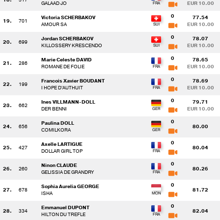
GALAAD JO
EUR 10.00
0
Victoria SCHERBAKOV
77.54
19.
701
AMOUR SA
EUR 10.00
0
Jordan SCHERBAKOV
78.07
20.
699
KILLOSSERY KRESCENDO
EUR 10.00
0
Marie Celeste DAVID
78.65
21.
286
ROMANE DE FOLIE
EUR 10.00
0
Francois Xavier BOUDANT
78.69
22.
199
I HOPE D'AUTHUIT
EUR 10.00
0
Ines VILLMANN-DOLL
79.71
23.
662
DER BENNI
EUR 10.00
0
Paulina DOLL
24.
656
80.00
COMILKORA
0
Axelle LARTIGUE
25.
427
80.04
DOLLAR GIRL TOP
0
Ninon CLAUDE
26.
260
80.26
GELISSIA DE GRANDRY
0
Sophia Aurelia GEORGE
27.
678
81.72
ISHA
0
Emmanuel DUPONT
28.
334
82.04
HILTON DU TREFLE