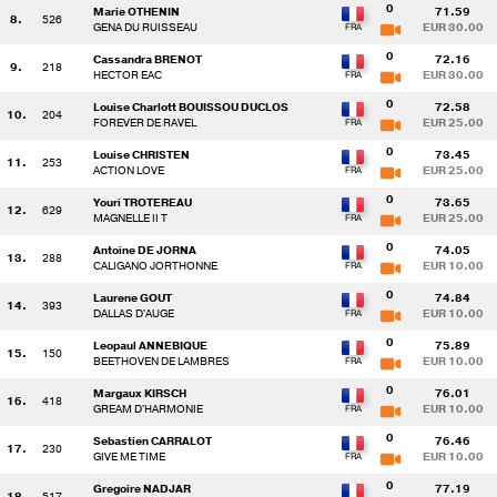
0
Marie OTHENIN
71.59
8.
526
GENA DU RUISSEAU
EUR 30.00
0
Cassandra BRENOT
72.16
9.
218
HECTOR EAC
EUR 30.00
0
Louise Charlott BOUISSOU DUCLOS
72.58
10.
204
FOREVER DE RAVEL
EUR 25.00
0
Louise CHRISTEN
73.45
11.
253
ACTION LOVE
EUR 25.00
0
Youri TROTEREAU
73.65
12.
629
MAGNELLE II T
EUR 25.00
0
Antoine DE JORNA
74.05
13.
288
CALIGANO JORTHONNE
EUR 10.00
0
Laurene GOUT
74.84
14.
393
DALLAS D'AUGE
EUR 10.00
0
Leopaul ANNEBIQUE
75.89
15.
150
BEETHOVEN DE LAMBRES
EUR 10.00
0
Margaux KIRSCH
76.01
16.
418
GREAM D'HARMONIE
EUR 10.00
0
Sebastien CARRALOT
76.46
17.
230
GIVE ME TIME
EUR 10.00
0
Gregoire NADJAR
77.19
18.
517