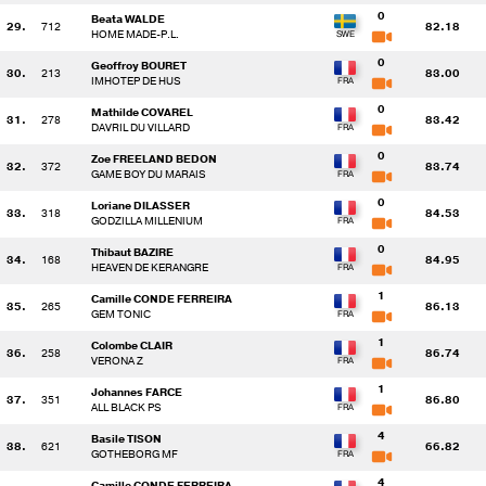
0
Beata WALDE
29.
712
82.18
HOME MADE-P.L.
0
Geoffroy BOURET
30.
213
83.00
IMHOTEP DE HUS
0
Mathilde COVAREL
31.
278
83.42
DAVRIL DU VILLARD
0
Zoe FREELAND BEDON
32.
372
83.74
GAME BOY DU MARAIS
0
Loriane DILASSER
33.
318
84.53
GODZILLA MILLENIUM
0
Thibaut BAZIRE
34.
168
84.95
HEAVEN DE KERANGRE
1
Camille CONDE FERREIRA
35.
265
86.13
GEM TONIC
1
Colombe CLAIR
36.
258
86.74
VERONA Z
1
Johannes FARCE
37.
351
86.80
ALL BLACK PS
4
Basile TISON
38.
621
66.82
GOTHEBORG MF
4
Camille CONDE FERREIRA