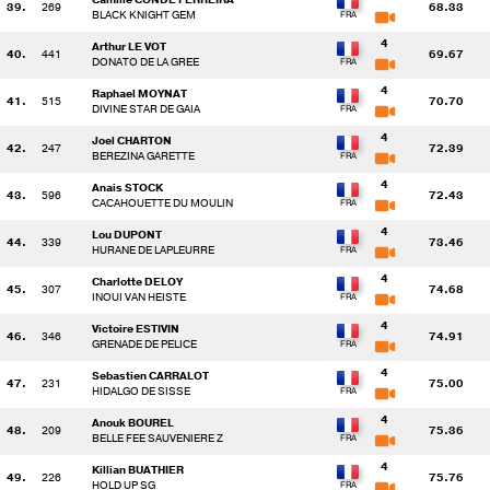
39.
269
68.33
BLACK KNIGHT GEM
4
Arthur LE VOT
40.
441
69.67
DONATO DE LA GREE
4
Raphael MOYNAT
41.
515
70.70
DIVINE STAR DE GAIA
4
Joel CHARTON
42.
247
72.39
BEREZINA GARETTE
4
Anais STOCK
43.
596
72.43
CACAHOUETTE DU MOULIN
4
Lou DUPONT
44.
339
73.46
HURANE DE LAPLEURRE
4
Charlotte DELOY
45.
307
74.68
INOUI VAN HEISTE
4
Victoire ESTIVIN
46.
346
74.91
GRENADE DE PELICE
4
Sebastien CARRALOT
47.
231
75.00
HIDALGO DE SISSE
4
Anouk BOUREL
48.
209
75.36
BELLE FEE SAUVENIERE Z
4
Killian BUATHIER
49.
226
75.76
HOLD UP SG