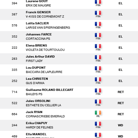
Laurene GOUT
394
EL
ERIX DE MAUGRE
Franck GENSER
387
EL
V-KISS DE CORNEMONT Z
Lolita SACLIER
576
EL
LARISE VAN SPIERINGENBERG
Johannes FARCE
352
EL
CORTACCINA PS
Elena BRIENS
222
EL
VIOLETA DE TOURTOULOU
Jules Arthur DAVID
283
EL
FIRST LADY
Lou DUPONT
335
EL
BACCARA DE LAPLEURRE
Lea CHRISTEN
252
EL
GUS D'ARMA
Guillaume ROLAND BILLECART
714
RET
BAILEYS PS
Jules ORSOLINI
522
RET
ESTHETE DU CELLIER LA
Jack RYAN
664
RET
CORNASCRIEBE EMERALD
Erika CHAPUY
244
WD
HARDY DE FELINES
Ella MANDEL
469
WD