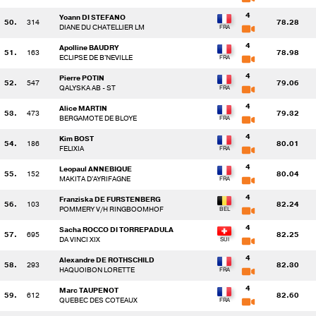
4
Yoann DI STEFANO
50.
314
78.28
DIANE DU CHATELLIER LM
4
Apolline BAUDRY
51.
163
78.98
ECLIPSE DE B'NEVILLE
4
Pierre POTIN
52.
547
79.06
QALYSKA AB - ST
4
Alice MARTIN
53.
473
79.32
BERGAMOTE DE BLOYE
4
Kim BOST
54.
186
80.01
FELIXIA
4
Leopaul ANNEBIQUE
55.
152
80.04
MAKITA D'AYRIFAGNE
4
Franziska DE FURSTENBERG
56.
103
82.24
POMMERY V/H RINGBOOMHOF
4
Sacha ROCCO DI TORREPADULA
57.
695
82.25
DA VINCI XIX
4
Alexandre DE ROTHSCHILD
58.
293
82.30
HAQUOIBON LORETTE
4
Marc TAUPENOT
59.
612
82.60
QUEBEC DES COTEAUX