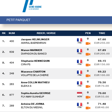
PETIT PARQUET
RK
NUM
RIDER
/ HORSE
PEN
TIME
0
Jacques HELMLINGER
67.60
1.
400
AMIRAL BAERENRAIN
EUR 250.00
0
Manon WARNIER
67.89
2.
639
DIAPASON DU BANCO
EUR 200.00
0
Stephanie HENNEQUIN
69.15
3.
404
CIRA PS
EUR 150.00
0
Maxence CHARTON
69.22
4.
249
VOLUPTE DE LA CHERIE
EUR 100.00
0
Anne COLLIN MATHIEU
70.50
5.
263
ELEIKA S
EUR 70.00
0
Sophia Aurelia GEORGE
70.60
6.
677
FLY AWAY SUNHEUP
EUR 55.00
0
Antoine DE JORNA
71.48
7.
289
ELTON DU MESNIL
EUR 40.00