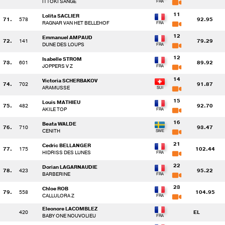
ITTOKI SANGE
11
Lolita SACLIER
71.
578
92.95
RAGNAR VAN HET BELLEHOF
12
Emmanuel AMPAUD
72.
141
79.29
DUNE DES LOUPS
12
Isabelle STROM
73.
601
89.92
JOPPERS V Z
14
Victoria SCHERBAKOV
74.
702
91.87
ARAMUSSE
15
Louis MATHIEU
75.
482
92.70
AKILE TOP
16
Beata WALDE
76.
710
93.47
CENITH
21
Cedric BELLANGER
77.
175
102.44
HIDRISS DES LUNES
22
Dorian LAGARNAUDIE
78.
423
95.22
BARBERINE
23
Chloe ROB
79.
558
104.95
CALLULORA Z
Eleonore LACOMBLEZ
420
EL
BABY ONE NOUVOLIEU