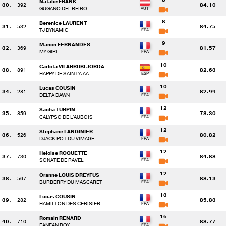
Natalie FRANK
30.
392
84.10
GUGANO DEL BEIRO
8
Berenice LAURENT
31.
532
84.75
TJ DYNAMIC
9
Manon FERNANDES
32.
369
81.57
MY GIRL
10
Carlota VILARRUBI JORDA
33.
891
82.63
HAPPY DE SAINT'A AA
10
Lucas COUSIN
34.
281
82.99
DELTA DAWN
12
Sacha TURPIN
35.
859
78.30
CALYPSO DE L'AUBOIS
12
Stephane LANGINIER
36.
526
80.82
DJACK POT DU VIMAGE
12
Heloise ROQUETTE
37.
730
84.88
SONATE DE RAVEL
12
Oranne LOUIS DREYFUS
38.
567
88.13
BURBERRY DU MASCARET
13
Lucas COUSIN
39.
282
85.83
HAMILTON DES CERISIER
16
Romain RENARD
40.
710
88.77
FANFAN BOY