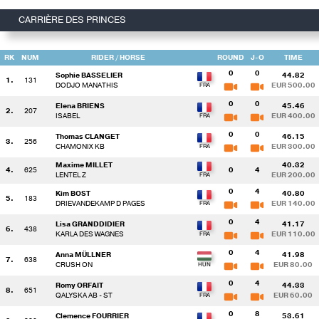
CARRIÈRE DES PRINCES
RK
NUM
RIDER
/ HORSE
ROUND
J-O
TIME
0
0
Sophie BASSELIER
44.82
1.
131
DODJO MANATHIS
EUR 500.00
0
0
Elena BRIENS
45.46
2.
207
ISABEL
EUR 400.00
0
0
Thomas CLANGET
46.15
3.
256
CHAMONIX KB
EUR 300.00
Maxime MILLET
40.32
4.
625
0
4
LENTEL Z
EUR 200.00
0
4
Kim BOST
40.80
5.
183
DRIEVANDEKAMP D PAGES
EUR 140.00
0
4
Lisa GRANDDIDIER
41.17
6.
438
KARLA DES WAGNES
EUR 110.00
0
4
Anna MÜLLNER
41.98
7.
638
CRUSH ON
EUR 80.00
0
4
Romy ORFAIT
44.33
8.
651
QALYSKA AB - ST
EUR 60.00
0
8
Clemence FOURRIER
53.61