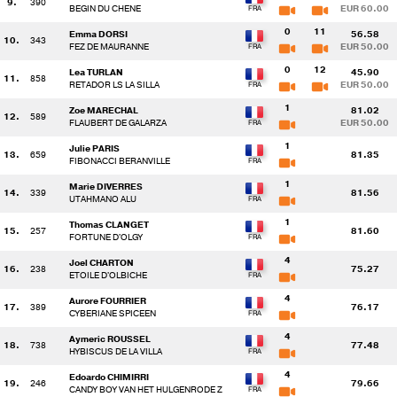
9.
390
BEGIN DU CHENE
EUR 60.00
0
11
Emma DORSI
56.58
10.
343
FEZ DE MAURANNE
EUR 50.00
0
12
Lea TURLAN
45.90
11.
858
RETADOR LS LA SILLA
EUR 50.00
1
Zoe MARECHAL
81.02
12.
589
FLAUBERT DE GALARZA
EUR 50.00
1
Julie PARIS
13.
659
81.35
FIBONACCI BERANVILLE
1
Marie DIVERRES
14.
339
81.56
UTAHMANO ALU
1
Thomas CLANGET
15.
257
81.60
FORTUNE D'OLGY
4
Joel CHARTON
16.
238
75.27
ETOILE D'OLBICHE
4
Aurore FOURRIER
17.
389
76.17
CYBERIANE SPICEEN
4
Aymeric ROUSSEL
18.
738
77.48
HYBISCUS DE LA VILLA
4
Edoardo CHIMIRRI
19.
246
79.66
CANDY BOY VAN HET HULGENRODE Z