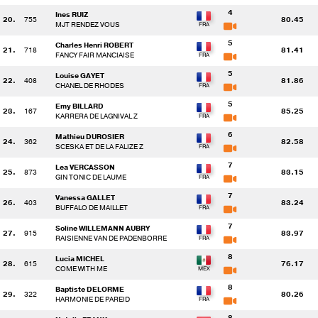
4
Ines RUIZ
20.
755
80.45
MJT RENDEZ VOUS
5
Charles Henri ROBERT
21.
718
81.41
FANCY FAIR MANCIAISE
5
Louise GAYET
22.
408
81.86
CHANEL DE RHODES
5
Emy BILLARD
23.
167
85.25
KARRERA DE LAGNIVAL Z
6
Mathieu DUROSIER
24.
362
82.58
SCESKA ET DE LA FALIZE Z
7
Lea VERCASSON
25.
873
83.15
GIN TONIC DE LAUME
7
Vanessa GALLET
26.
403
83.24
BUFFALO DE MAILLET
7
Soline WILLEMANN AUBRY
27.
915
83.97
RAISIENNE VAN DE PADENBORRE
8
Lucia MICHEL
28.
615
76.17
COME WITH ME
8
Baptiste DELORME
29.
322
80.26
HARMONIE DE PAREID
8