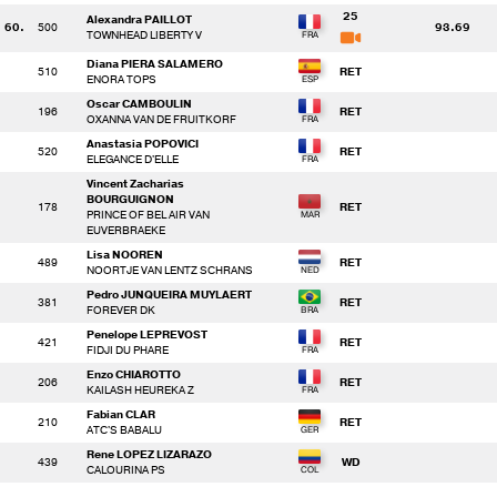
25
Alexandra PAILLOT
60.
500
93.69
TOWNHEAD LIBERTY V
Diana PIERA SALAMERO
510
RET
ENORA TOPS
Oscar CAMBOULIN
196
RET
OXANNA VAN DE FRUITKORF
Anastasia POPOVICI
520
RET
ELEGANCE D'ELLE
Vincent Zacharias
BOURGUIGNON
178
RET
PRINCE OF BEL AIR VAN
EUVERBRAEKE
Lisa NOOREN
489
RET
NOORTJE VAN LENTZ SCHRANS
Pedro JUNQUEIRA MUYLAERT
381
RET
FOREVER DK
Penelope LEPREVOST
421
RET
FIDJI DU PHARE
Enzo CHIAROTTO
206
RET
KAILASH HEUREKA Z
Fabian CLAR
210
RET
ATC'S BABALU
Rene LOPEZ LIZARAZO
439
WD
CALOURINA PS