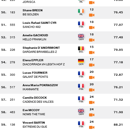
JORISCA
12
Shane BREEN
50.
183
76.45
BE GOLDEN
13
Louis Rafael SAINT CYR
51.
555
77.07
SANCHO 492
13
Amelie GACHOUD
52.
315
77.43
HELLO FRANKLIN
15
Stephanie D'ANDRIMONT
53.
226
79.05
DARDARE BRIMBELLES Z
17
Elena EPPLER
54.
278
77.18
DIACORRADA VH LEGITA HOF Z
20
Lucas FOURNIER
55.
300
72.87
GALANT DE PONTS
20
Anna Maria POKRASZOV
56.
517
76.21
IKANNANTE
24
Camille DECOCK
57.
251
71.52
CADENCE DES VALCES
24
Eve MCCOY
58.
463
71.93
NOWS THE TIME
24
Vincent BARTIN
59.
136
88.21
EXTREME DU GUE