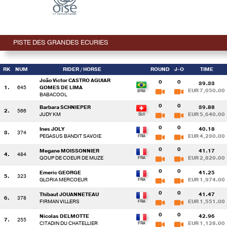
PISTE DES GRANDES ECURIES
RK
NUM
RIDER
/ HORSE
ROUND
J-O
TIME
João Victor CASTRO AGUIAR
0
0
39.33
1.
645
GOMES DE LIMA
EUR 7,050.00
BABACOOL
0
0
Barbara SCHNIEPER
39.88
2.
566
JUDY KM
EUR 5,640.00
0
0
Ines JOLY
40.18
3.
374
PEGASUS BANDIT SAVOIE
EUR 4,230.00
0
0
Megane MOISSONNIER
41.17
4.
484
QOUP DE COEUR DE MUZE
EUR 2,820.00
0
0
Emeric GEORGE
41.25
5.
323
GLORIA MERCOEUR
EUR 1,974.00
0
0
Thibaut JOUANNETEAU
41.47
6.
378
FIRMAN VILLERS
EUR 1,551.00
0
0
Nicolas DELMOTTE
42.96
7.
255
CITADIN DU CHATELLIER
EUR 1,128.00