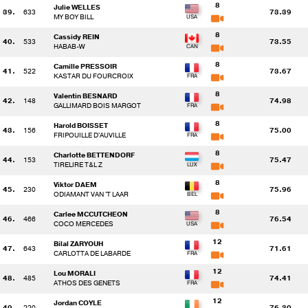
8
Julie WELLES
39.
633
73.39
MY BOY BILL
8
Cassidy REIN
40.
533
73.55
HABAB-W
8
Camille PRESSOIR
41.
522
73.67
KASTAR DU FOURCROIX
8
Valentin BESNARD
42.
148
74.98
GALLIMARD BOIS MARGOT
8
Harold BOISSET
43.
156
75.00
FRIPOUILLE D'AUVILLE
8
Charlotte BETTENDORF
44.
153
75.47
TIRELIRE T&L Z
8
Viktor DAEM
45.
230
75.96
ODIAMANT VAN 'T LAAR
8
Carlee MCCUTCHEON
46.
466
76.54
COCO MERCEDES
12
Bilal ZARYOUH
47.
643
71.61
CARLOTTA DE LABARDE
12
Lou MORALI
48.
485
74.41
ATHOS DES GENETS
12
Jordan COYLE
49.
220
76.30