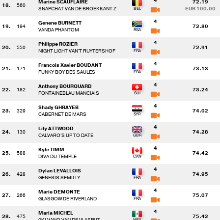
4
Marine SCAUFLAIRE
72.19
18.
560
SNAPCHAT VAN DE BROEKKANT Z
EUR 100.00
4
Genene BURNETT
19.
194
72.80
VANDA PHANTOM
4
Philippe ROZIER
20.
550
72.91
NIGHT LIGHT VAN'T RUYTERSHOF
4
Francois Xavier BOUDANT
21.
171
73.13
FUNKY BOY DES SAULES
4
Anthony BOURQUARD
22.
182
73.24
FONTAINEBLAU MANCIAIS
4
Shady GHRAYEB
23.
329
74.02
CABERNET DE MARS
4
Lily ATTWOOD
24.
130
74.28
CALVARO'S UP TO DATE
4
Kyle TIMM
25.
588
74.42
DIVA DU TEMPLE
4
Dylan LEVALLOIS
26.
428
74.95
GENESIS SEMILLY
4
Marie DEMONTE
27.
266
75.07
GLASGOW DE RIVERLAND
4
Maria MICHEL
28.
475
75.42
GALVANO VAN DE VLASPUT