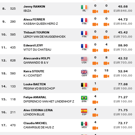
0
0
Jenny RANKIN
43.68
8.
525
IBIZA
EUR 846.00
0
0
Alexa FERRER
44.72
9.
290
KASBAH QUEEN HERO Z
EUR 846.00
0
0
Thibault TOURON
45.42
10.
595
LEROY VAN DE MUGGENHOEK
EUR 705.00
0
4
Edward LEVY
38.90
11.
435
VITOT DU CHATEAU
EUR 705.00
0
8
Alessandra VOLPI
42.52
12.
626
QANNANDO B & V
EUR 705.00
0
13
Keira STOUTE
52.94
13.
580
K.I CONTEXT
EUR 100.00
1
Louke BAETEN
77.38
14.
133
PEGINA VD BISSCHOP
EUR 100.00
4
Felipe AMARAL
71.27
15.
116
DIFERENCIO VAN HET LINDENHOF Z
EUR 100.00
4
Alex CODINA LERIA
71.75
16.
211
LONDON BLUE
EUR 100.00
4
Claudia MICHEL
72.17
17.
470
CAMARGUE DE HUS Z
EUR 100.00