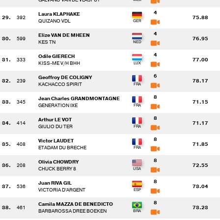
4
Laura KLAPHAKE
29.
392
75.88
QUIZANO VDL
4
Elize VAN DE MHEEN
30.
599
76.95
KES TN
4
Odile GIERECH
31.
333
77.00
KISS-ME V/H BHH
6
Geoffroy DE COLIGNY
32.
239
78.17
KACHACCO SPIRIT
8
Jean Charles GRANDMONTAGNE
33.
345
71.15
GENERATION IXE
8
Arthur LE VOT
34.
414
71.17
GIULIO DU TER
8
Victor LAUDET
35.
408
71.85
ETADAM DU BRECHE
8
Olivia CHOWDRY
36.
208
72.55
CHUCK BERRY 8
8
Juan RIVA GIL
37.
536
73.04
VICTORIA D'ARGENT
8
Camila MAZZA DE BENEDICTO
38.
461
73.23
BARBAROSSA DREE BOEKEN