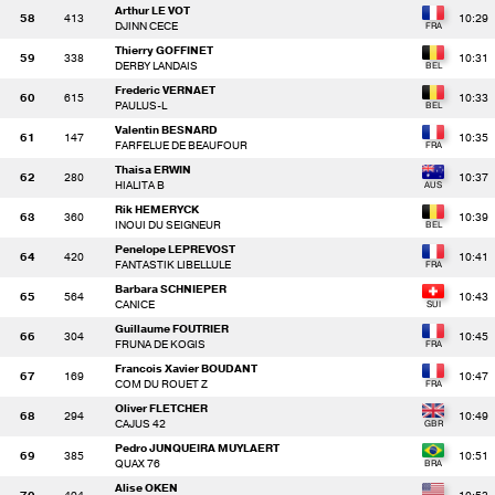
Arthur LE VOT
58
413
10:29
DJINN CECE
Thierry GOFFINET
59
338
10:31
DERBY LANDAIS
Frederic VERNAET
60
615
10:33
PAULUS-L
Valentin BESNARD
61
147
10:35
FARFELUE DE BEAUFOUR
Thaisa ERWIN
62
280
10:37
HIALITA B
Rik HEMERYCK
63
360
10:39
INOUI DU SEIGNEUR
Penelope LEPREVOST
64
420
10:41
FANTASTIK LIBELLULE
Barbara SCHNIEPER
65
564
10:43
CANICE
Guillaume FOUTRIER
66
304
10:45
FRUNA DE KOGIS
Francois Xavier BOUDANT
67
169
10:47
COM DU ROUET Z
Oliver FLETCHER
68
294
10:49
CAJUS 42
Pedro JUNQUEIRA MUYLAERT
69
385
10:51
QUAX 76
Alise OKEN