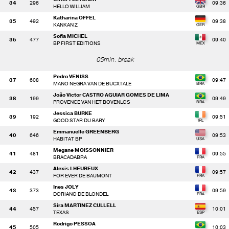
34
296
09:36
HELLO WILLIAM
Katharina OFFEL
35
492
09:38
KANKAN Z
Sofia MICHEL
36
477
09:40
BP FIRST EDITIONS
05min. break
Pedro VENISS
37
608
09:47
MANO NEGRA VAN DE BUCXTALE
João Victor CASTRO AGUIAR GOMES DE LIMA
38
199
09:49
PROVENCE VAN HET BOVENLOS
Jessica BURKE
39
192
09:51
GOOD STAR DU BARY
Emmanuelle GREENBERG
40
646
09:53
HABITAT BP
Megane MOISSONNIER
41
481
09:55
BRACADABRA
Alexis LHEUREUX
42
437
09:57
FOR EVER DE BAUMONT
Ines JOLY
43
373
09:59
DORIANO DE BLONDEL
Sira MARTINEZ CULLELL
44
457
10:01
TEXAS
Rodrigo PESSOA
45
505
10:03