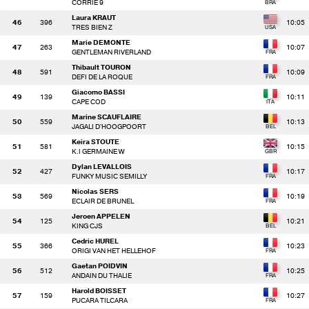
CORRIE 9
Laura KRAUT
46
396
10:05
TRES BIEN Z
Marie DEMONTE
47
263
10:07
GENTLEMAN RIVERLAND
Thibault TOURON
48
591
10:09
DEFI DE LA ROQUE
Giacomo BASSI
49
139
10:11
CAPE COD
Marine SCAUFLAIRE
50
559
10:13
JAGALI D'HOOGPOORT
Keira STOUTE
51
581
10:15
K.I GERMAINE W
Dylan LEVALLOIS
52
427
10:17
FUNKY MUSIC SEMILLY
Nicolas SERS
53
569
10:19
ECLAIR DE BRUNEL
Jeroen APPELEN
54
125
10:21
KING CJS
Cedric HUREL
55
366
10:23
ORIGI VAN HET HELLEHOF
Gaetan POIDVIN
56
512
10:25
ANDAIN DU THALIE
Harold BOISSET
57
159
10:27
PUCARA TILCARA