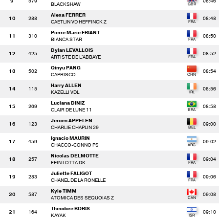
9
579
08:46
BLACKSHAW
Alexa FERRER
10
288
08:48
CAETLIN VD HEFFINCK Z
Pierre Marie FRIANT
11
310
08:50
BIANCA STAR
Dylan LEVALLOIS
12
425
08:52
ARTISTE DE L'ABBAYE
Qinyu PANG
13
502
08:54
CAPRISCO
Harry ALLEN
14
115
08:56
KAZELLI VDL
Luciana DINIZ
15
269
08:58
CLAIR DE LUNE 11
Jeroen APPELEN
16
123
09:00
CHARLIE CHAPLIN 29
Ignacio MAURIN
17
459
09:02
CHACCO-CONNO PS
Nicolas DELMOTTE
18
257
09:04
FEIN LOTTA DK
Juliette FALIGOT
19
283
09:06
CHANEL DE LA RONELLE
Kyle TIMM
20
587
09:08
ATOMICA DES SEQUOIAS Z
Theodore BORIS
21
164
09:10
KAYAK