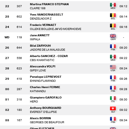
Martina FRANCO STEPHAN
22
307
09:12
CLAIRE 188
Yves VANDERHASSELT
23
602
09:14
DENZELNOOR Z
Frederic VERNAET
24
614
09:16
OLLEKE BOLLEKE JW VD MOERHOEVE
Jane ANNETT
WD
119
-
IMPALA
Bilal ZARYOUH
26
644
09:20
JADORE DE LA MALASUDE
Alberto SANCHEZ - COZAR
27
556
09:22
CBS KHANTASTIC
Alessandra VOLPI
28
623
09:24
GIPSY LOVE
Penelope LEPREVOST
29
419
09:26
EHNING FLAMINGO
Charles Henri FERME
30
287
09:28
KATMANDU
Giampiero GAROFALO
31
318
09:30
HERO
Anthony BOURQUARD
32
180
09:32
EVEREST D'ELLIPSE
Alexis BORRIN
33
167
09:34
GEORGES DE BEAUFOUR
Oliver FLETCHER