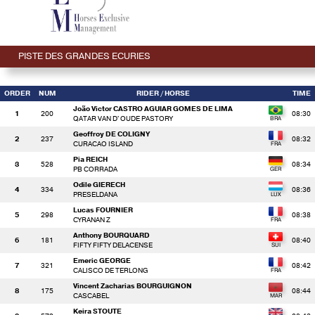
PISTE DES GRANDES ECURIES
ORDER
NUM
RIDER
/ HORSE
TIME
João Victor CASTRO AGUIAR GOMES DE LIMA
1
200
08:30
QATAR VAN D' OUDE PASTORY
Geoffroy DE COLIGNY
2
237
08:32
CURACAO ISLAND
Pia REICH
3
528
08:34
PB CORRADA
Odile GIERECH
4
334
08:36
PRESELDANA
Lucas FOURNIER
5
298
08:38
CYRANAN Z
Anthony BOURQUARD
6
181
08:40
FIFTY FIFTY DELACENSE
Emeric GEORGE
7
321
08:42
CALISCO DE TERLONG
Vincent Zacharias BOURGUIGNON
8
175
08:44
CASCABEL
Keira STOUTE