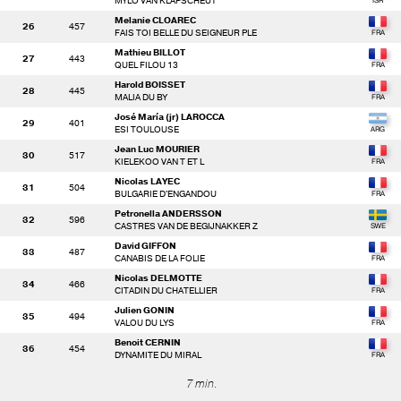
MYLO VAN KLAPSCHEUT
Melanie CLOAREC
26
457
FAIS TOI BELLE DU SEIGNEUR PLE
Mathieu BILLOT
27
443
QUEL FILOU 13
Harold BOISSET
28
445
MALIA DU BY
José María (jr) LAROCCA
29
401
ESI TOULOUSE
Jean Luc MOURIER
30
517
KIELEKOO VAN T ET L
Nicolas LAYEC
31
504
BULGARIE D'ENGANDOU
Petronella ANDERSSON
32
596
CASTRES VAN DE BEGIJNAKKER Z
David GIFFON
33
487
CANABIS DE LA FOLIE
Nicolas DELMOTTE
34
466
CITADIN DU CHATELLIER
Julien GONIN
35
494
VALOU DU LYS
Benoit CERNIN
36
454
DYNAMITE DU MIRAL
7 min.