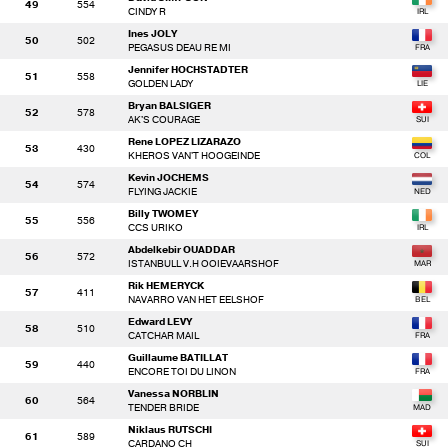
49
554
CINDY R
Ines JOLY
50
502
PEGASUS DEAU RE MI
Jennifer HOCHSTADTER
51
558
GOLDEN LADY
Bryan BALSIGER
52
578
AK'S COURAGE
Rene LOPEZ LIZARAZO
53
430
KHEROS VAN'T HOOGEINDE
Kevin JOCHEMS
54
574
FLYING JACKIE
Billy TWOMEY
55
556
CCS URIKO
Abdelkebir OUADDAR
56
572
ISTANBULL V.H OOIEVAARSHOF
Rik HEMERYCK
57
411
NAVARRO VAN HET EELSHOF
Edward LEVY
58
510
CATCHAR MAIL
Guillaume BATILLAT
59
440
ENCORE TOI DU LINON
Vanessa NORBLIN
60
564
TENDER BRIDE
Niklaus RUTSCHI
61
589
CARDANO CH