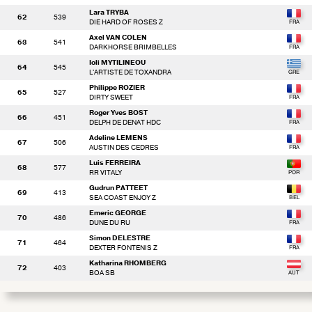
Lara TRYBA
62
539
DIE HARD OF ROSES Z
Axel VAN COLEN
63
541
DARKHORSE BRIMBELLES
Ioli MYTILINEOU
64
545
L'ARTISTE DE TOXANDRA
Philippe ROZIER
65
527
DIRTY SWEET
Roger Yves BOST
66
451
DELPH DE DENAT HDC
Adeline LEMENS
67
506
AUSTIN DES CEDRES
Luis FERREIRA
68
577
RR VITALY
Gudrun PATTEET
69
413
SEA COAST ENJOY Z
Emeric GEORGE
70
486
DUNE DU RU
Simon DELESTRE
71
464
DEXTER FONTENIS Z
Katharina RHOMBERG
72
403
BOA SB