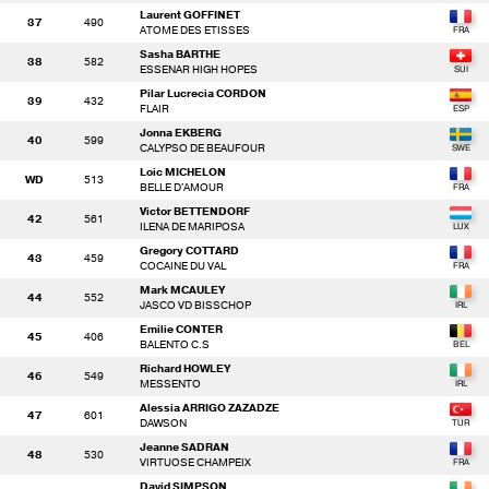
Laurent GOFFINET
37
490
ATOME DES ETISSES
Sasha BARTHE
38
582
ESSENAR HIGH HOPES
Pilar Lucrecia CORDON
39
432
FLAIR
Jonna EKBERG
40
599
CALYPSO DE BEAUFOUR
Loic MICHELON
WD
513
BELLE D'AMOUR
Victor BETTENDORF
42
561
ILENA DE MARIPOSA
Gregory COTTARD
43
459
COCAINE DU VAL
Mark MCAULEY
44
552
JASCO VD BISSCHOP
Emilie CONTER
45
406
BALENTO C.S
Richard HOWLEY
46
549
MESSENTO
Alessia ARRIGO ZAZADZE
47
601
DAWSON
Jeanne SADRAN
48
530
VIRTUOSE CHAMPEIX
David SIMPSON