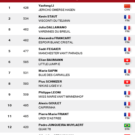
Yaofeng LI
1
426
JERICHO DWERSE HAGEN
Kevin STAUT
2
534
VISCONTI DU TELMAN
Julia DALLAMANO
3
462
VARENNES DU BREUIL
Alexandra FRANCART
4
482
ESPOIR BLANC CRISTAL
Sadri FEGAIER
5
477
MANCHESTER VAN'T PARADIJS
Elian BAUMANN
6
585
LITTLE LUMPI E
Marie SAPIN
7
531
BLUE DES CARMILLES
Pius SCHWIZER
8
593
NIKIAS LIGIE V.V.
Philippe LEONI
9
509
MISS MARIE VAN'T WINNENHOF
Alexis GOULET
10
495
CAIPIRINHA
Pierre Marie FRIANT
11
485
URDY D'ASTREE
Pedro JUNQUEIRA MUYLAERT
12
420
QUAX 76