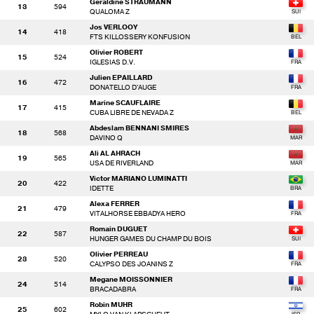
Géraldine STRAUMANN
13
594
QUALOMA Z
Jos VERLOOY
14
418
FTS KILLOSSERY KONFUSION
Olivier ROBERT
15
524
IGLESIAS D.V.
Julien EPAILLARD
16
472
DONATELLO D'AUGE
Marine SCAUFLAIRE
17
415
CUBA LIBRE DE NEVADA Z
Abdeslam BENNANI SMIRES
18
568
DAVINO Q
Ali AL AHRACH
19
565
USA DE RIVERLAND
Victor MARIANO LUMINATTI
20
422
IDETTE
Alexa FERRER
21
479
VITALHORSE EBBADYA HERO
Romain DUGUET
22
587
HUNGER GAMES DU CHAMP DU BOIS
Olivier PERREAU
23
520
CALYPSO DES JOANINS Z
Megane MOISSONNIER
24
514
BRACADABRA
Robin MUHR
25
602