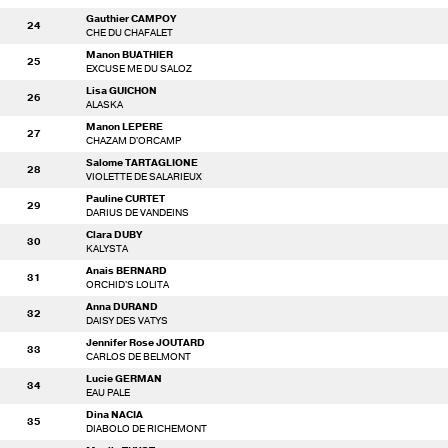
Gauthier CAMPOY
24
CHE DU CHAFALET
Manon BUATHIER
25
EXCUSE ME DU SALOZ
Lisa GUICHON
26
ALASKA
Manon LEPERE
27
CHAZAM D'ORCAMP
Salome TARTAGLIONE
28
VIOLETTE DE SALARIEUX
Pauline CURTET
29
DARIUS DE VANDEINS
Clara DUBY
30
KALYSTA
Anais BERNARD
31
ORCHID'S LOLITA
Anna DURAND
32
DAISY DES VATYS
Jennifer Rose JOUTARD
33
CARLOS DE BELMONT
Lucie GERMAN
34
EAU PALE
Dina NACIA
35
DIABOLO DE RICHEMONT