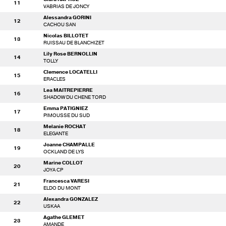
11
VABRIAS DE JONCY
Alessandra GORINI
12
CACHOU SAN
Nicolas BILLOTET
13
RUISSAU DE BLANCHIZET
Lily Rose BERNOLLIN
14
TOLLY
Clemence LOCATELLI
15
ERACLES
Lea MAITREPIERRE
16
SHADOW DU CHENE TORD
Emma PATIGNIEZ
17
PIMOUSSE DU SUD
Melanie ROCHAT
18
ELEGANTE
Joanne CHAMPALLE
19
OCKLAND DE LYS
Marine COLLOT
20
JOYA CP
Francesca VARESI
21
ELDO DU MONT
Alexandra GONZALEZ
22
USKAA
Agathe GLEMET
23
AMANDE