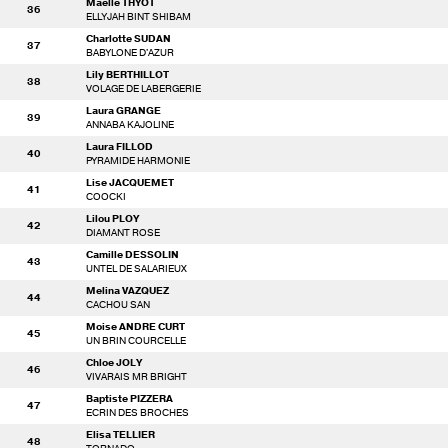
Maelle THYOT
36
ELLYJAH BINT SHIBAM
Charlotte SUDAN
37
BABYLONE D'AZUR
Lily BERTHILLOT
38
VOLAGE DE LABERGERIE
Laura GRANGE
39
ANNABA KAJOLINE
Laura FILLOD
40
PYRAMIDE HARMONIE
Lise JACQUEMET
41
COOCKI
Lilou PLOY
42
DIAMANT ROSE
Camille DESSOLIN
43
UNTEL DE SALARIEUX
Melina VAZQUEZ
44
CACHOU SAN
Moise ANDRE CURT
45
UN BRIN COURCELLE
Chloe JOLY
46
VIVARAIS MR BRIGHT
Baptiste PIZZERA
47
ECRIN DES BROCHES
Elisa TELLIER
48