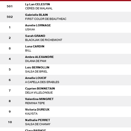
Ly Lan CELESTIN
501
CÉRÈS DE MALAVAL
Gabrielle BLAIN
502
FIRST COLOR DE BEAUTHEAC
Aurelie LORNAGE
1
USKAA
Sarah GRAND
2
BLACKJAK DE RICHEMONT
Luna CARDIN
3
BILL
Ambre ALEXANDRE
4
DILANA DE PAM
Loic BERNOLLIN
5
SALSA DE BRIEL
Amelle LOUCIF
6
A CAPELLA DES ERABLES
Cyprien BONNETAIN
7
DELIA VILLELONGUE
Valentine MINGRET
8
REMINIA TEPE
Victoria DUREUX
9
KALYSTA
Nathalie PERRET
10
SALSA DE CHANAY
Clara RAPHOZ