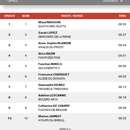
URIEL
JUDGES
ORDER
NUM
RIDER
/ HORSE
TIME
Maud MASSON
1
1
08:30
QUATIA DES ISLOTS
Sarah LOPEZ
2
2
08:37
GERONIRO DE LA REINE
Anne-Sophie BLANDIN
3
3
08:44
VIVALDI DU PROST
Alice BAZIN
4
4
08:51
FAKIR DES PINS
Fanchon NIKELS
5
5
08:58
GOLONDRITO II
Francoise CHARQUET
6
6
09:05
ALIZEE DU DONJON
Gwenaelle DEWEZ
7
7
09:12
FROMECS TRESORIA
Adeline LESCANNE
8
8
09:19
BOLERO AR III
Catherine DE CHARRY
9
9
09:26
FUCHSIA DE BEAUDE
Marion JARNOT
10
10
09:33
H'OUPS DU BREUIL
BREAK