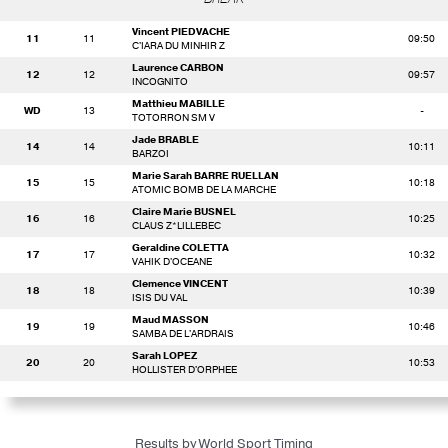
Vincent PIEDVACHE
11
11
09:50
C'IARA DU MINHIR Z
Laurence CARBON
12
12
09:57
INCOGNITO
Matthieu MABILLE
WD
13
-
TOTORRON SM V
Jade BRABLE
14
14
10:11
BARZOI
Marie Sarah BARRE RUELLAN
15
15
10:18
ATOMIC BOMB DE LA MARCHE
Claire Marie BUSNEL
16
16
10:25
CLAUS Z*LILLEBEC
Geraldine COLETTA
17
17
10:32
VAHIK D'OCEANE
Clemence VINCENT
18
18
10:39
ISIS DU VAL
Maud MASSON
19
19
10:46
SAMBA DE L'ARDRAIS
Sarah LOPEZ
20
20
10:53
HOLLISTER D'ORPHEE
Results by World Sport Timing