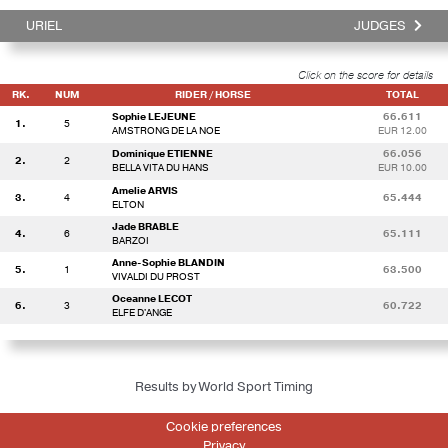
URIEL
JUDGES
Click on the score for details
RK.
NUM
RIDER / HORSE
TOTAL
Sophie LEJEUNE
66.611
1.
5
AMSTRONG DE LA NOE
EUR 12.00
Dominique ETIENNE
66.056
2.
2
BELLA VITA DU HANS
EUR 10.00
Amelie ARVIS
3.
4
65.444
ELTON
Jade BRABLE
4.
6
65.111
BARZOI
Anne-Sophie BLANDIN
5.
1
63.500
VIVALDI DU PROST
Oceanne LECOT
6.
3
60.722
ELFE D'ANGE
Results by World Sport Timing
Cookie preferences
Privacy