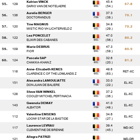
Katrien VINCK
45.4
55.
129
67.8
DARIO VAN DE NOTELAERE
(54.)
Aurelie BERGER
37.3
() 135 - L.BALGA / USTY MOON CANDY
0.0 
56.
136
70.1
DOCTORANDUS
(38.)
Tine MAGNUS
34.8
57.
120
73.2
MISTIC RIO VH LICHTERVELD Z
(29.)
() 161 - E.BERRETTA / SUB ROCCO
26.8
Lea PONCELET
47.0
58.
122
80.2
ELIXIR DES CABANES
(56.)
() 127 - H.VAN MIEGHEM / QUID
14.8
Marie DEBRUS
47.3
59.
109
80.9
FIOR
(58.)
Pascale SAP
32.6
60.
124
81.2
() 123 - O.RIETJENS / NEKO D'AU CERFS
8.8 
CHAKKA-KHAN Z
(20.)
Anne-Elisabeth KENES
49.6
116
RET-XC
CLARENCE C OF THE LOWLANDS Z
(63.)
() 143 - G.DEMAY / ALBATOR
Alexandra LAMOULIATTE
33.0
151
EL-XC
DON JUAN DE BALIERE
(22.)
Steve VAN WINKEL
37.2
() 110 - S.DESSAMBRE / LORDANA STAR DE LA BASTIDE
1.2 
128
EL-XC
COOLEY MITCHEL PERTINACIA
(36.)
Gwenola DEMAY
41.0
143
EL-XC
ALBATOR
(48.)
() 115 - B.GOESAERT / CORNELL
2.8 
Valentine EMSENS
34.6
112
EL-XC
LOONY STAR DE LA BASTIDE
(27.)
() 144 - A.DESCHAMPS / VIVALDO DU FOUGERAI Z
0.0 
Laurence LEVRAU
39.4
117
WD-XC
CLEMENTINE DE BRENNE
(45.)
Allegra PATRIZI
121
WD-DR
() 142 - T.COLAS / DASHING DE LA COTE
0.0 