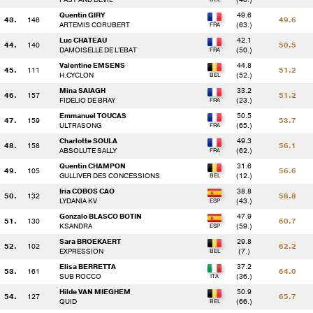
Quentin GIRY
49.6
43.
146
49.6
ARTEMIS CORUBERT
(63.)
() 145 - O.DUBREUIL / DAMOKLESS ROYALDENFER
9.2 
Luc CHATEAU
42.1
44.
140
50.5
DAMOISELLE DE L'EBAT
(50.)
Valentine EMSENS
44.8
() 149 - P.HURSTEL / DRUM'UP DOMAIN
0.0 
45.
111
51.2
H.CYCLON
(52.)
Mina SAIAGH
33.2
46.
157
51.2
FIDELIO DE BRAY
(23.)
() 113 - A.GILSON / PANDORA VAN HET HEIDEHOF
4.8 
Emmanuel TOUCAS
50.5
47.
159
53.7
ULTRASONG
(65.)
() 136 - A.BERGER / DOCTORANDUS
32.8
Charlotte SOULA
49.3
48.
158
56.1
ABSOLUTE SALLY
(62.)
R
Quentin CHAMPON
31.6
() 116 - A.KENES / CLARENCE C OF THE LOWLANDS Z
R
49.
105
56.6
GULLIVER DES CONCESSIONS
(12.)
R
R
Iria COBOS CAO
38.8
50.
132
58.8
LYDANIA KV
(43.)
() 154 - C.LOISEAU / FEBUS DU FENOIR
1.6 
Gonzalo BLASCO BOTIN
47.9
51.
130
60.7
KSANDRA
(59.)
() 159 - E.TOUCAS / ULTRASONG
3.2 
Sara BROEKAERT
29.8
52.
102
62.2
EXPRESSION
(7.)
Elisa BERRETTA
37.2
53.
161
64.0
() 119 - T.MAGNUS / FAST AND DEVIL
8.8 
SUB ROCCO
(36.)
Hilde VAN MIEGHEM
50.9
54.
127
65.7
QUID
(66.)
() 158 - C.SOULA / ABSOLUTE SALLY
6.8 