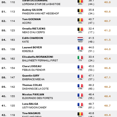
Sarah DESSAMBRE
39.1
30.
110
40.3
LORDANA STAR DE LA BASTIDE
(44.)
FH
Audrey GILSON
35.8
() 157 - M.SAIAGH / FIDELIO DE BRAY
18.0
31.
113
40.6
PANDORA VAN HET HEIDEHOF
(34.)
Tom GOEMAN
40.7
32.
114
40.7
ACCRO
(47.)
() 101 - J.BLONTROCK / FEEBE VAN ALSINGEN
4.8 
Ornella RIETJENS
32.4
33.
123
41.2
NEKO D'AU CERFS
(17.)
() 166 - T.VAN DE VENDEL / LUCKY
0.0 
Edith CHARDON
41.5
34.
163
41.5
KATE
(49.)
Laurent BOYER
44.0
35.
138
44.0
() 139 - E.BRIGITTE / UHLAN DU SAILLAN
0.8 
EDEZELS
(51.)
Elisabetta MORANZONI
33.4
36.
162
45.4
BALLYNEETY FERNHILL FIRST
(24.)
() 129 - K.VINCK / DARIO VAN DE NOTELAERE
22.4
Clara LOISEAU
45.0
37.
154
46.6
FEBUS DU FENOIR
(53.)
Quentin GIRY
47.1
() 126 - V.TUBES / CHATTANOOGA CHOO CHOO H
0.0 
38.
147
47.1
EMBRACE MEE AA
(57.)
Thomas COLAS
48.2
39.
142
48.2
DASHING DE LA COTE
(60.)
() 169 - J.SIMONA / LE JAPPELOUP
4.8 
Nicolas PAVLIAN
46.4
40.
155
48.4
ELDORADO DES FORETS
(55.)
() 147 - Q.GIRY / EMBRACE MEE AA
0.0 
Luna BALGA
48.7
41.
135
48.7
USTY MOON CANDY
(61.)
Tine MAGNUS
40.6
42.
119
49.4
() 155 - N.PAVLIAN / ELDORADO DES FORETS
2.0 
FAST AND DEVIL
(46.)