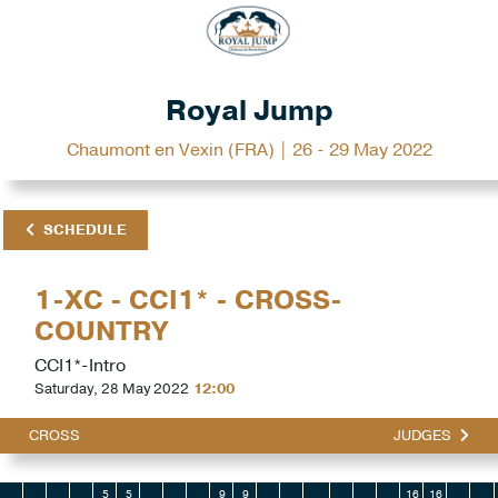
Royal Jump
Chaumont en Vexin (FRA) | 26 - 29 May 2022
SCHEDULE
1-XC - CCI1* - CROSS-
COUNTRY
CCI1*-Intro
Saturday, 28 May 2022
12:00
CROSS
JUDGES
5
5
9
9
16
16