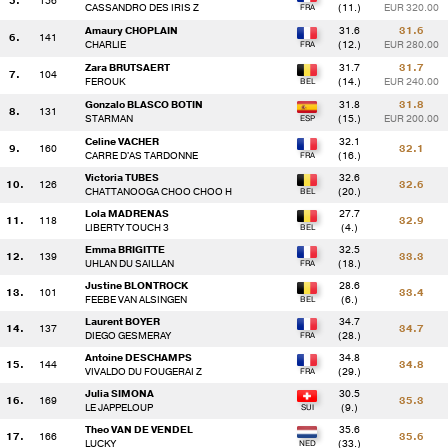
5.
156
CASSANDRO DES IRIS Z
(11.)
EUR 320.00
Amaury CHOPLAIN
31.6
31.6
6.
141
() 106 - A.COEVOET / CARMELLO Z
4.8 
CHARLIE
(12.)
EUR 280.00
Zara BRUTSAERT
31.7
31.7
7.
104
FEROUK
(14.)
EUR 240.00
() 109 - M.DEBRUS / FIOR
33.6
Gonzalo BLASCO BOTIN
31.8
31.8
8.
131
R
STARMAN
(15.)
EUR 200.00
() 111 - V.EMSENS / H.CYCLON
6.4 
Celine VACHER
32.1
9.
160
32.1
CARRE D'AS TARDONNE
(16.)
Victoria TUBES
32.6
10.
126
32.6
() 122 - L.PONCELET / ELIXIR DES CABANES
33.2
CHATTANOOGA CHOO CHOO H
(20.)
R
Lola MADRENAS
27.7
11.
118
32.9
LIBERTY TOUCH 3
(4.)
() 163 - E.CHARDON / KATE
0.0 
Emma BRIGITTE
32.5
12.
139
33.3
UHLAN DU SAILLAN
(18.)
Justine BLONTROCK
28.6
() 132 - I.COBOS CAO / LYDANIA KV
20.0
13.
101
33.4
FEEBE VAN ALSINGEN
(6.)
Laurent BOYER
34.7
14.
137
34.7
DIEGO GESMERAY
(28.)
() 150 - G.JONCHERY / PHENICEAN
0.0 
Antoine DESCHAMPS
34.8
15.
144
34.8
VIVALDO DU FOUGERAI Z
(29.)
() 104 - Z.BRUTSAERT / FEROUK
0.0 
Julia SIMONA
30.5
16.
169
35.3
LE JAPPELOUP
(9.)
Theo VAN DE VENDEL
35.6
17.
166
35.6
() 114 - T.GOEMAN / ACCRO
0.0 
LUCKY
(33.)