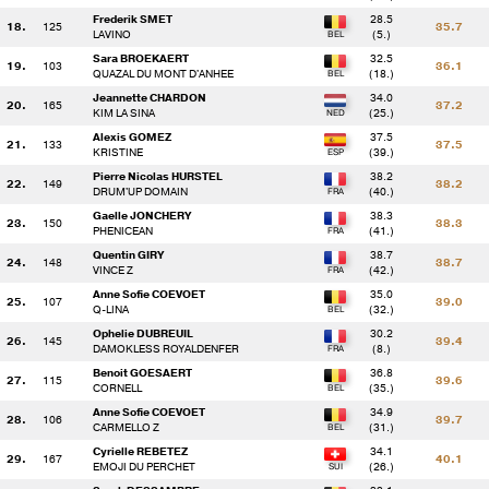
Frederik SMET
28.5
18.
125
35.7
LAVINO
(5.)
() 118 - L.MADRENAS / LIBERTY TOUCH 3
5.2 
Sara BROEKAERT
32.5
19.
103
36.1
QUAZAL DU MONT D'ANHEE
(18.)
Jeannette CHARDON
34.0
() 120 - T.MAGNUS / MISTIC RIO VH LICHTERVELD Z
38.4
20.
165
37.2
KIM LA SINA
(25.)
R
Alexis GOMEZ
37.5
21.
133
37.5
KRISTINE
(39.)
() 162 - E.MORANZONI / BALLYNEETY FERNHILL FIRST
12.0
Pierre Nicolas HURSTEL
38.2
22.
149
38.2
DRUM'UP DOMAIN
(40.)
() 151 - A.LAMOULIATTE / DON JUAN DE BALIERE
Gaelle JONCHERY
38.3
23.
150
38.3
PHENICEAN
(41.)
RRR
Quentin GIRY
38.7
() 125 - F.SMET / LAVINO
7.2 
24.
148
38.7
VINCE Z
(42.)
Anne Sofie COEVOET
35.0
25.
107
39.0
Q-LINA
(32.)
() 156 - C.PLANES / CASSANDRO DES IRIS Z
0.0 
Ophelie DUBREUIL
30.2
26.
145
39.4
DAMOKLESS ROYALDENFER
(8.)
() 124 - P.SAP / CHAKKA-KHAN Z
48.6
Benoit GOESAERT
36.8
27.
115
39.6
CORNELL
(35.)
Anne Sofie COEVOET
34.9
28.
106
39.7
() 160 - C.VACHER / CARRE D'AS TARDONNE
0.0 
CARMELLO Z
(31.)
Cyrielle REBETEZ
34.1
29.
167
40.1
EMOJI DU PERCHET
(26.)
() 128 - S.VAN WINKEL / COOLEY MITCHEL PERTINACIA