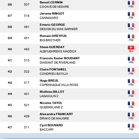
Benoit CERNIN
36
507
COOKIE DE VESVRE
Jerome RINGOT
37
518
CANNAVARO
Emeric GEORGE
38
481
DESIGN DU MAS GARNIER
Romain DREYFUS
39
451
BIG BROTHER
Steve GUERDAT
40
483
ALBFUEHREN'S MADDOX
Francois Xavier BOUDANT
41
515
DIAMANT DE RIVERLAND
Claire FONTANEL
42
522
CONDRIEU BATILLY
Hugo BREUL
43
517
COPENHAGUE VILLA ROSE
Mathieu BILLOT
44
401
LAGAVULIN 2
Nicolas TAYOL
45
521
QUEENSLAND Z
Alexandra FRANCART
46
429
DRAKO DE MAUGRE
Cyril BOUVARD
47
511
BACCARY