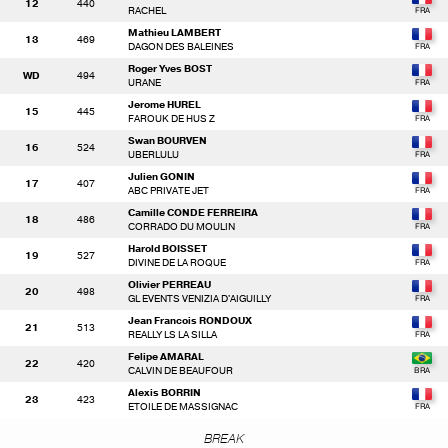
12
440
RACHEL
Mathieu LAMBERT
13
469
DAGON DES BALEINES
Roger Yves BOST
WD
494
URANE
Jerome HUREL
15
445
FAROUK DE HUS Z
Swan BOURVEN
16
524
UBERLULU
Julien GONIN
17
407
ABC PRIVATE JET
Camille CONDE FERREIRA
18
486
CORRADO DU MOULIN
Harold BOISSET
19
527
DIVINE DE LA ROQUE
Olivier PERREAU
20
498
GL EVENTS VENIZIA D'AIGUILLY
Jean Francois RONDOUX
21
513
REALLY LS LA SILLA
Felipe AMARAL
22
420
CALVIN DE BEAUFOUR
Alexis BORRIN
23
423
ETOILE DE MASSIGNAC
BREAK