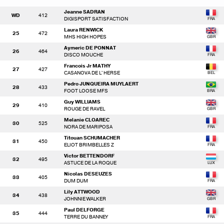
Jeanne SADRAN
WD
412
DIGISPORT SATISFACTION
Laura RENWICK
25
472
MHS HIGH HOPES
Aymeric DE PONNAT
26
464
DISCO MOUCHE
Francois Jr MATHY
27
427
CASANOVA DE L' HERSE
Pedro JUNQUEIRA MUYLAERT
28
433
FOOT LOOSE MFS
Guy WILLIAMS
29
410
ROUGE DE RAVEL
Melanie CLOAREC
30
525
NORA DE MARIPOSA
Titouan SCHUMACHER
31
450
ELIOT BRIMBELLES Z
Victor BETTENDORF
32
495
ASTUCE DE LA ROQUE
Nicolas DESEUZES
33
405
DUM DUM
Lily ATTWOOD
34
438
JOHNNIE WALKER
Paul DELFORGE
35
444
TERRE DU BANNEY