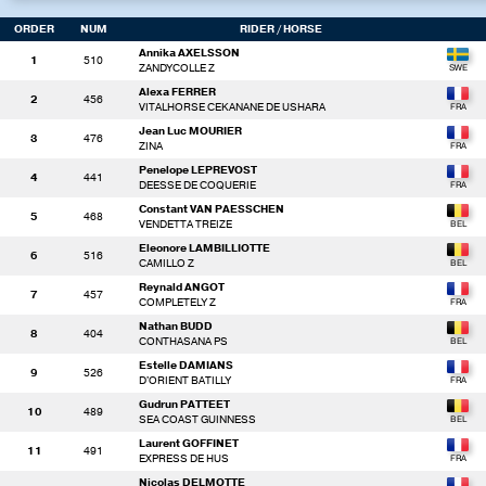
ORDER
NUM
RIDER
/ HORSE
Annika AXELSSON
1
510
ZANDYCOLLE Z
Alexa FERRER
2
456
VITALHORSE CEKANANE DE USHARA
Jean Luc MOURIER
3
476
ZINA
Penelope LEPREVOST
4
441
DEESSE DE COQUERIE
Constant VAN PAESSCHEN
5
468
VENDETTA TREIZE
Eleonore LAMBILLIOTTE
6
516
CAMILLO Z
Reynald ANGOT
7
457
COMPLETELY Z
Nathan BUDD
8
404
CONTHASANA PS
Estelle DAMIANS
9
526
D'ORIENT BATILLY
Gudrun PATTEET
10
489
SEA COAST GUINNESS
Laurent GOFFINET
11
491
EXPRESS DE HUS
Nicolas DELMOTTE