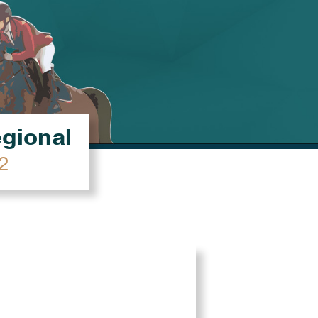
égional
2