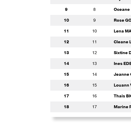
9
8
Oceane
10
9
Rose G
11
10
Lena M
12
11
Cleane 
13
12
Sixtine
14
13
Ines ED
15
14
Jeanne
16
15
Louann
17
16
Thais B
18
17
Marine 