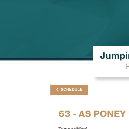
Jumpin
SCHEDULE
63 - AS PONEY 
Temps différé