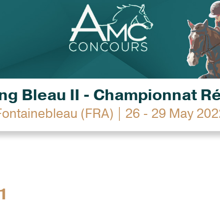
g Bleau II - Championnat R
Fontainebleau (FRA) | 26 - 29 May 202
1