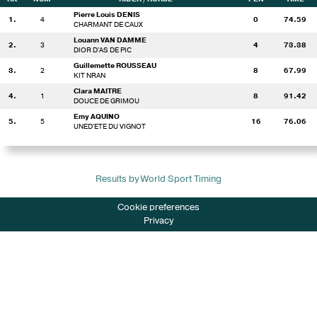
Pierre Louis DENIS
1.
4
0
74.59
CHARMANT DE CAUX
Louann VAN DAMME
2.
3
4
73.38
DIOR D'AS DE PIC
Guillemette ROUSSEAU
3.
2
8
67.99
KIT NRAN
Clara MAITRE
4.
1
8
91.42
DOUCE DE GRIMOU
Emy AQUINO
5.
5
16
76.06
UNED'ETE DU VIGNOT
Results by World Sport Timing
Cookie preferences
Privacy