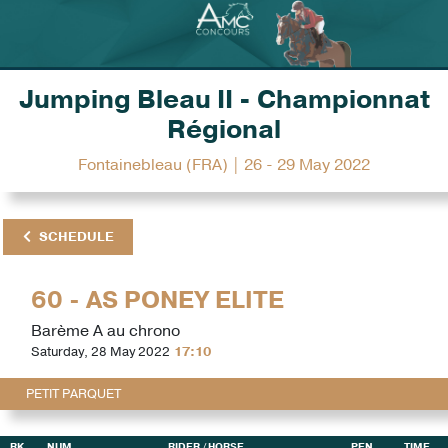
Jumping Bleau II - Championnat
Régional
Fontainebleau (FRA) | 26 - 29 May 2022
SCHEDULE
60 - AS PONEY ELITE
Barème A au chrono
Saturday, 28 May 2022
17:10
PETIT PARQUET
RK
NUM
RIDER
/ HORSE
PEN
TIME