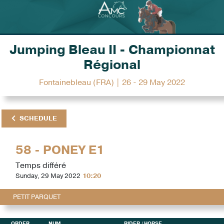
Jumping Bleau II - Championnat
Régional
Fontainebleau (FRA) | 26 - 29 May 2022
SCHEDULE
58 - PONEY E1
Temps différé
Sunday, 29 May 2022
10:20
PETIT PARQUET
ORDER
NUM
RIDER
/ HORSE