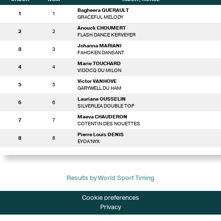
Bagheera GUERAULT
1
1
GRACEFUL MELODY
Anouck CHOUMERT
2
2
FLASH DANCE KERVEYER
Johanna MARIANI
3
3
FAHOKEN DANSANT
Marie TOUCHARD
4
4
VIDOCQ DU MILON
Victor VANHOVE
5
5
GARYWELL DU HAM
Lauriane OUSSELIN
6
6
SILVERLEA DOUBLE TOP
Maeva CHAUDERON
7
7
COTENTIN DES NOUETTES
Pierre Louis DENIS
8
8
EYOA'NYX
Results by World Sport Timing
Cookie preferences
Privacy