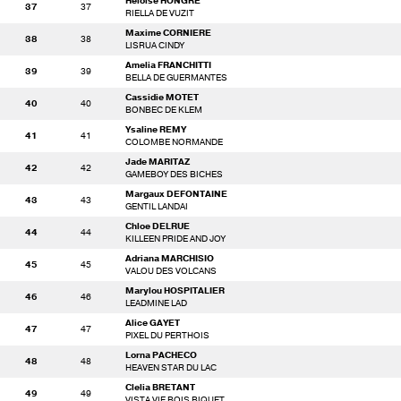
Heloise HONGRE
37
37
RIELLA DE VUZIT
Maxime CORNIERE
38
38
LISRUA CINDY
Amelia FRANCHITTI
39
39
BELLA DE GUERMANTES
Cassidie MOTET
40
40
BONBEC DE KLEM
Ysaline REMY
41
41
COLOMBE NORMANDE
Jade MARITAZ
42
42
GAMEBOY DES BICHES
Margaux DEFONTAINE
43
43
GENTIL LANDAI
Chloe DELRUE
44
44
KILLEEN PRIDE AND JOY
Adriana MARCHISIO
45
45
VALOU DES VOLCANS
Marylou HOSPITALIER
46
46
LEADMINE LAD
Alice GAYET
47
47
PIXEL DU PERTHOIS
Lorna PACHECO
48
48
HEAVEN STAR DU LAC
Clelia BRETANT
49
49
VISTA VIE BOIS BIQUET