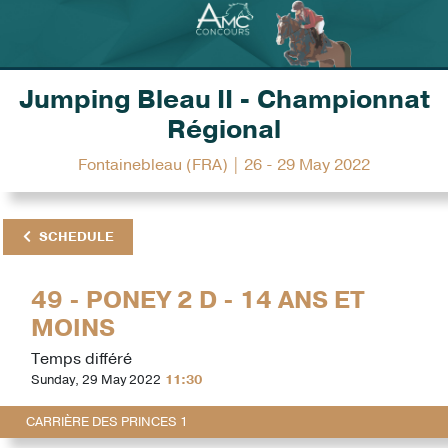
Jumping Bleau II - Championnat
Régional
Fontainebleau (FRA) | 26 - 29 May 2022
SCHEDULE
49 - PONEY 2 D - 14 ANS ET
MOINS
Temps différé
Sunday, 29 May 2022
11:30
CARRIÈRE DES PRINCES 1