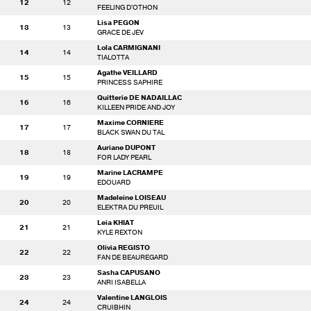
12
12
FEELING D'OTHON
Lisa PEGON
13
13
GRACE DE JEV
Lola CARMIGNANI
14
14
TIALOTTA
Agathe VEILLARD
15
15
PRINCESS SAPHIRE
Quitterie DE NADAILLAC
16
16
KILLEEN PRIDE AND JOY
Maxime CORNIERE
17
17
BLACK SWAN DU TAL
Auriane DUPONT
18
18
FOR LADY PEARL
Marine LACRAMPE
19
19
EDOUARD
Madeleine LOISEAU
20
20
ELEKTRA DU PREUIL
Leia KHIAT
21
21
KYLE REXTON
Olivia REGISTO
22
22
FAN DE BEAUREGARD
Sasha CAPUSANO
23
23
ANRI ISABELLA
Valentine LANGLOIS
24
24
CRUIBHIN