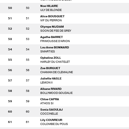
Noe HILAIRE
50
50
ULY DE BLONDE
Alice BOUSQUET
51
51
VIF DU PERRON
Olympe NIJDAM
52
52
SOON DE FEE DE GREY
Agathe BARRET
53
53
FRIMOUSSE D'ARION
Lou Anne BONNARD
54
54
SMARTIES
Opheline ZOLL
55
55
HARLEY DU CHATELET
Zoe BURGUET
56
56
CHAMAN DE CLEMALINE
Juliette HASLE
57
57
LEMON II
Albane RIVARD
58
58
BOLLYWOOD GOUDALIE
Chloe CAPRA
59
59
ATHOS SI
Sonia SAOULAJ
60
60
COCCINELLE
Lily COUVREUR
61
61
COLOMBE DU POUS