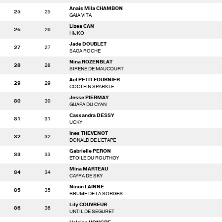
Anais Mila CHAMBON
25
25
GAIA VITA
Lizea CAN
26
26
HIJKO
Jade DOUBLET
27
27
SAGA ROCHE
Nina ROZENBLAT
28
28
SIRENE DE MAUCOURT
Ael PETIT FOURNIER
29
29
COOLFIN SPARKLE
Jesse PIERMAY
30
30
GUAPA DU CYAN
Cassandra DESSY
31
31
UCKY
Ines THEVENOT
32
32
DONALD DE L'ETAPE
Gabrielle PERON
33
33
ETOILE DU ROUTHOY
Mina MARTEAU
34
34
CAYRA DE SKY
Ninon LAINNE
35
35
BRUME DE LA SORGES
Lily COUVREUR
36
36
UNTIL DE SEGURET