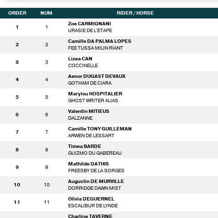
ORDER
NUM
RIDER
/ HORSE
Zoe CARMIGNANI
1
1
URASIE DE L'ETAPE
Camille DA PALMA LOPES
2
2
FEE TUSSA MILIN RIANT
Lizea CAN
3
3
COCCINELLE
Aenor DUGAST DEVAUX
4
4
GOTHAM DE CIARA
Marylou HOSPITALIER
5
5
GHOST WRITER ALIAS
Valentin MITIEUS
6
6
DALZANNE
Camille TONY GUILLEMAN
7
7
ARWEN DE LESSART
Timea BARDE
8
8
GUIZMO DU GABEREAU
Mathilde DATHIS
9
9
FREESBY DE LA SORGES
Augustin DE MURVILLE
10
10
DORRIDGE DAWN MIST
Olivia DEGUERNEL
11
11
ESCALIBUR DE LYNDE
Charline TAVERNE