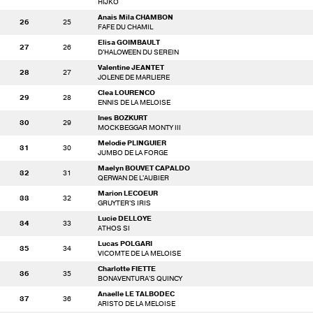
HIJKO
Anais Mila CHAMBON
26
25
FAFE DU CHAMIL
Elisa GOIMBAULT
27
26
D'HALOWEEN DU SEREIN
Valentine JEANTET
28
27
JOLENE DE MARLIERE
Clea LOURENCO
29
28
ENNIS DE LA MELOISE
Ines BOZKURT
30
29
MOCKBEGGAR MONTY III
Melodie PLINGUIER
31
30
JUMBO DE LA FORGE
Maelyn BOUVET CAPALDO
32
31
QERWAN DE L'AUBIER
Marion LECOEUR
33
32
GRUYTER'S IRIS
Lucie DELLOYE
34
33
ATHOS SI
Lucas POLGARI
35
34
VICOMTE DE LA MELOISE
Charlotte FIETTE
36
35
BONAVENTURA'S QUINCY
Anaelle LE TALBODEC
37
36
ARISTO DE LA MELOISE