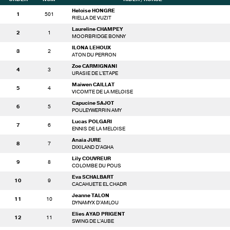
Heloise HONGRE
1
501
RIELLA DE VUZIT
Laureline CHAMPEY
2
1
MOORBRIDGE BONNY
ILONA LEHOUX
3
2
ATON DU PERRON
Zoe CARMIGNANI
4
3
URASIE DE L'ETAPE
Maiwen CAILLAT
5
4
VICOMTE DE LA MELOISE
Capucine SAJOT
6
5
POULEYWERRIN AMY
Lucas POLGARI
7
6
ENNIS DE LA MELOISE
Anaia JURE
8
7
DIXILAND D'AGHA
Lily COUVREUR
9
8
COLOMBE DU POUS
Eva SCHALBART
10
9
CACAHUETE EL CHADR
Jeanne TALON
11
10
DYNAMYX D'AMLOU
Elies AYAD PRIGENT
12
11
SWING DE L'AUBE