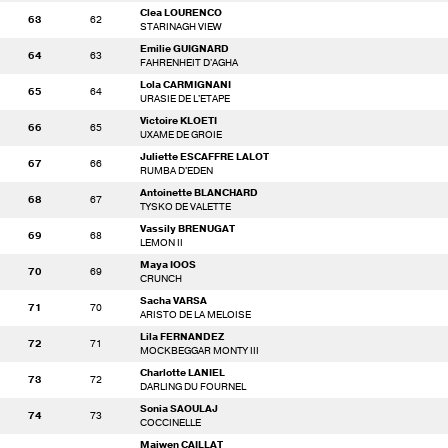
Clea LOURENCO
63
62
STARINAGH VIEW
Emilie GUIGNARD
64
63
FAHRENHEIT D'AGHA
Lola CARMIGNANI
65
64
URASIE DE L'ETAPE
Victoire KLOETI
66
65
UXAME DE GROIE
Juliette ESCAFFRE LALOT
67
66
RUMBA D'EDEN
Antoinette BLANCHARD
68
67
TYSKO DE VALETTE
Vassily BRENUGAT
69
68
LEMON II
Maya IOOS
70
69
CRUNCH
Sacha VARSA
71
70
ARISTO DE LA MELOISE
Lila FERNANDEZ
72
71
MOCKBEGGAR MONTY III
Charlotte LANIEL
73
72
DARLING DU FOURNEL
Sonia SAOULAJ
74
73
COCCINELLE
Maiwen CAILLAT