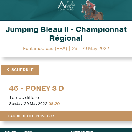
Jumping Bleau II - Championnat
Régional
Fontainebleau (FRA) | 26 - 29 May 2022
SCHEDULE
46 - PONEY 3 D
Temps différé
Sunday, 29 May 2022
08:20
CARRIÈRE DES PRINCES 2
ORDER
NUM
RIDER
/ HORSE