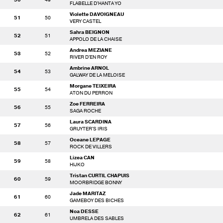
FLABELLE D'HANTA YO
Violette DAVOIGNEAU
51
50
VERY CASTEL
Sahra BEIGNON
52
51
APPOLO DE LA CHAISE
Andrea MEZIANE
53
52
RIVER D'EN ROY
Ambrine ARNOL
54
53
GALWAY DE LA MELOISE
Morgane TEIXEIRA
55
54
ATON DU PERRON
Zoe FERREIRA
56
55
SAGA ROCHE
Laura SCARDINA
57
56
GRUYTER'S IRIS
Oceane LEPAGE
58
57
ROCK DE VILLERS
Lizea CAN
59
58
HIJKO
Tristan CURTIL CHAPUIS
60
59
MOORBRIDGE BONNY
Jade MARITAZ
61
60
GAMEBOY DES BICHES
Noa DESSE
62
61
UMBRELA DES SABLES