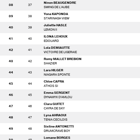
Ninon BEAUGENDRE
38
37
SWING DE L'AUBE
Yona KAPONDA
39
38
STARINAGH VIEW
Juliette HASLE
40
39
LEMON II
ILONA LEHOUX
41
40
EDOUARD
Lola DEMIAUTTE
42
41
VICTOIRE DE LIGERAIE
Romy MALLET BREBION
43
42
SHAZIER
Lara HILGER
44
43
NIAGARA SPONTE
Chloe CAPRA
45
44
ATHOS SI
Emma SERGENT
46
45
DYNAMYX D'AMLOU
Clara GUITET
47
46
CAYRA DE SKY
Lyna AHRAOUI
48
47
TENIA CECILOIS
Sixtine ANTONETTI
49
48
DRUMCRAVE BOY
Lomane BORGES
50
49