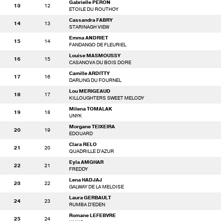
Gabrielle PERON
13
12
ETOILE DU ROUTHOY
Cassandra FABRY
14
13
STARINAGH VIEW
Emma ANDRIET
15
14
FANDANGO DE FLEURIEL
Louise MASMOUSSY
16
15
CASANOVA DU BOIS DORE
Camille ARDITTY
17
16
DARLING DU FOURNEL
Lou MERIGEAUD
18
17
KILLOUGHTERS SWEET MELODY
Milena TOMALAK
19
18
UNYK
Morgane TEIXEIRA
20
19
EDOUARD
Clara RELO
21
20
QUADRILLE D'AZUR
Eyla AMGHAR
22
21
FREDDY
Lena HADJAJ
23
22
GALWAY DE LA MELOISE
Laura GERBAULT
24
23
RUMBA D'EDEN
Romane LEFEBVRE
25
24