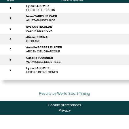
Lylou SALOMEZ
1
FIERTE DE TREBUTIN
Ioven TARDY LE CAER
2
ALL STAR JUST MADE
Eve COSTECALDE
3
AZERTY DE BRIOUX
Alizee CUMINAL
4
OR BLANC
Anaelle BARBE LE LUYER
5
ARC EN CIEL D'HARCOUR
Castille FOURNIER
6
VERMICELLE DES ETISSE
Lylou SALOMEZ
7
URIELLE DES CLOGNES
Results by World Sport Timing
Cookie preferences
Privacy