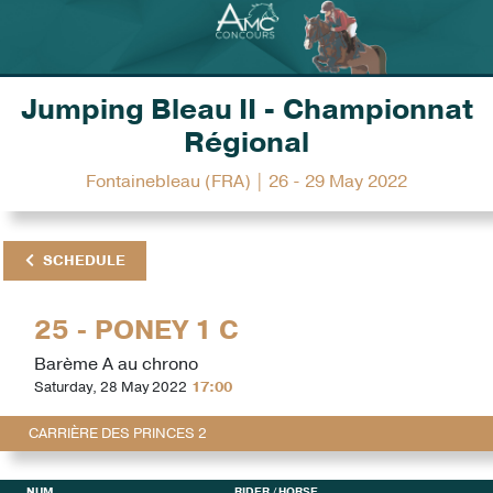
Jumping Bleau II - Championnat
Régional
Fontainebleau (FRA) | 26 - 29 May 2022
SCHEDULE
25 - PONEY 1 C
Barème A au chrono
Saturday, 28 May 2022
17:00
CARRIÈRE DES PRINCES 2
NUM
RIDER
/ HORSE