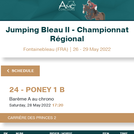
Jumping Bleau II - Championnat
Régional
Fontainebleau (FRA) | 26 - 29 May 2022
SCHEDULE
24 - PONEY 1 B
Barème A au chrono
Saturday, 28 May 2022
17:20
CARRIÈRE DES PRINCES 2
RK
NUM
RIDER
/ HORSE
PEN
TIME