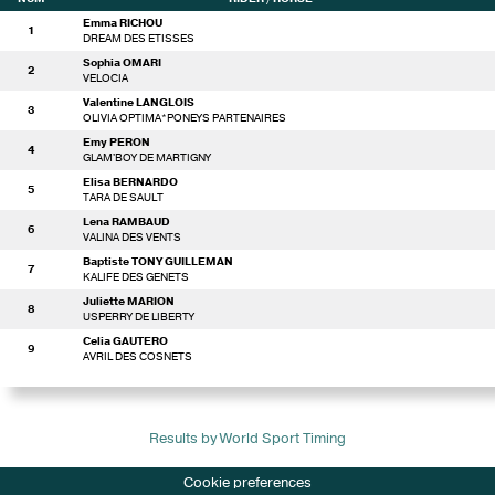
Emma RICHOU
1
DREAM DES ETISSES
Sophia OMARI
2
VELOCIA
Valentine LANGLOIS
3
OLIVIA OPTIMA*PONEYS PARTENAIRES
Emy PERON
4
GLAM'BOY DE MARTIGNY
Elisa BERNARDO
5
TARA DE SAULT
Lena RAMBAUD
6
VALINA DES VENTS
Baptiste TONY GUILLEMAN
7
KALIFE DES GENETS
Juliette MARION
8
USPERRY DE LIBERTY
Celia GAUTERO
9
AVRIL DES COSNETS
Results by World Sport Timing
Cookie preferences