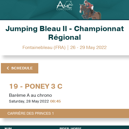
Jumping Bleau II - Championnat
Régional
Fontainebleau (FRA) | 26 - 29 May 2022
SCHEDULE
19 - PONEY 3 C
Barème A au chrono
Saturday, 28 May 2022
08:45
CARRIÈRE DES PRINCES 1
NUM
RIDER
/ HORSE