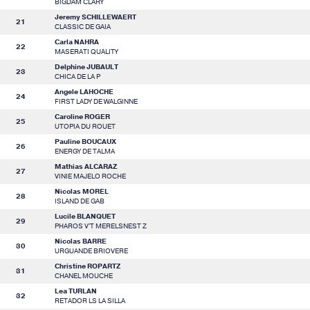
BIGDAM CLARY
Jeremy SCHILLEWAERT
21
CLASSIC DE GAIA
Carla NAHRA
22
MASERATI QUALITY
Delphine JUBAULT
23
CHICA DE LA P
Angele LAHOCHE
24
FIRST LADY DE WALGINNE
Caroline ROGER
25
UTOPIA DU ROUET
Pauline BOUCAUX
26
ENERGY DE TALMA
Mathias ALCARAZ
27
VINIE MAJELO ROCHE
Nicolas MOREL
28
ISLAND DE GAB
Lucile BLANQUET
29
PHAROS V'T MERELSNEST Z
Nicolas BARRE
30
URGUANDE BRIOVERE
Christine ROPARTZ
31
CHANEL MOUCHE
Lea TURLAN
32
RETADOR LS LA SILLA