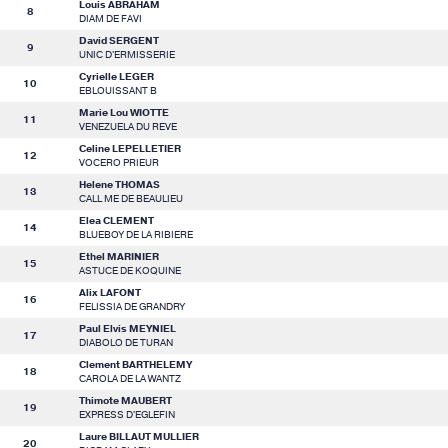
Louis ABRAHAM
8
DIAM DE FAVI
David SERGENT
9
UNIC D'ERMISSERIE
Cyrielle LEGER
10
EBLOUISSANT B
Marie Lou WIOTTE
11
VENEZUELA DU REVE
Celine LEPELLETIER
12
VOCERO PRIEUR
Helene THOMAS
13
CALL ME DE BEAULIEU
Elea CLEMENT
14
BLUEBOY DE LA RIBIERE
Ethel MARINIER
15
ASTUCE DE KOQUINE
Alix LAFONT
16
FELISSIA DE GRANDRY
Paul Elvis MEYNIEL
17
DIABOLO DE TURAN
Clement BARTHELEMY
18
CAROLA DE LA WANTZ
Thimote MAUBERT
19
EXPRESS D'EGLEFIN
Laure BILLAUT MULLIER
20