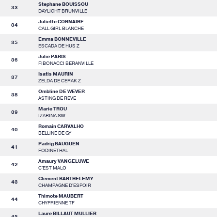
Stephane BOUISSOU
33
DAYLIGHT BRUNVILLE
Juliette CORNAIRE
34
CALL GIRL BLANCHE
Emma BONNEVILLE
35
ESCADA DE HUS Z
Julie PARIS
36
FIBONACCI BERANVILLE
Isatis MAURIN
37
ZELDA DE CERAK Z
Ombline DE WEVER
38
ASTING DE REVE
Marie TROU
39
IZARINA SW
Romain CARVALHO
40
BELLINE DE GY
Padrig BAUGUEN
41
FODINETHAL
Amaury VANGELUWE
42
C'EST MALO
Clement BARTHELEMY
43
CHAMPAGNE D'ESPOIR
Thimote MAUBERT
44
CHYPRIENNE TF
Laure BILLAUT MULLIER
45