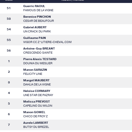
Guerric RAOUL
51
FAMOUS DE LA VIGNE
Berenice PINCHON
53
CESAR DE BEAUFOUR
Gabriel AUBERT
54
UN CRACK DU PARK
Guillaume PAIN
55
VIGOR CC Z*LITIERE-CHEVAL.COM
Antoine-Guy BREANT
56
CRESCENDO SAINTE
Pierre Alexis TESTARD
1
DOUNIA DU MESLIER
Manon SARAZIN
2
FELICITY LINE
Margot MAUBERT
3
DAHLIA DE LA VIGNE
Heloise CORMARY
4
UNE STAR DE PAZRAY
Melissa PREVOST
5
CAPELINO DU MILON
Manon GOMEL
6
CHICO DE FROY Z
Aurele LAMBERT
7
BUTSY DU BREZEL