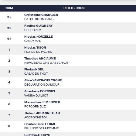
NUM
RIDER
/ HORSE
Christophe GRANGIER
62
CATCH BOOM BANG
Pauline GUIGNERY
63
CHERI LADY
Nicolas HOUZELLE
64
CANDY MAN
Nicolas TISON
1
FUJI DS DU PACHIS
Timothee ANCIAUME
2
NEW LIBERO ONE D'ASSCHAUT
Florian NOEL
3
CASAC DU THOT
Alice VANCRAYELYNGHE
4
DECLARATION D'AMOUR
Anastasia POPOVICI
5
VANINA DU LUOT
Maximilien LEMERCIER
6
POPCORN DJ Z
Thibaut JOUANNETEAU
7
ACCROCHE TOI
Charles Henri FERME
8
EQUINOX DE LA POMME
Gustavo ARROYO