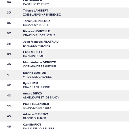
Pierre IMBERT
34
CASTILLO D'HENRY
Thierry LAMBERT
35
ZOE BLUE VD KREKEBEKE Z
Tanie GREPILLOUX
36
CASANOVA LOISEL
Nicolas HOUZELLE
37
CRAZY GIRL DES LOTUS
Jean Francois FILATRIAU
38
EFFIXE DU MELNIRE
Elisa MELLEC
39
CAPTAIN RUMEL
Marc Antoine DEROITE
40
CORIANA DE BEAUFOUR
Marine BOUTON
41
VIRUS DES CABANES
Kyle TIMM
42
CRAPULE VERDOSO
Ambre DIFKO
43
ASHELKA WEST*DE SANCY
Paul TYSSANDIER
44
AKUNA MATATA DB Z
Adriano CUSENZA
45
BLOOD DIAMANT
Camille PIOT
46
DALMA DE L OISELIERE