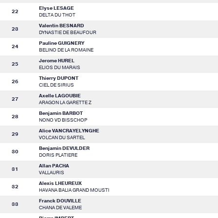
Elyse LESAGE
22
DELTA DU THOT
Valentin BESNARD
23
DYNASTIE DE BEAUFOUR
Pauline GUIGNERY
24
BELINO DE LA ROMAINE
Jerome HUREL
25
ELIOS DU MARAIS
Thierry DUPONT
26
CIEL DE SIRIUS
Axelle LAGOUBIE
27
ARAGON LA GARETTE Z
Benjamin BARBOT
28
NONO VD BISSCHOP
Alice VANCRAYELYNGHE
29
VOLCAN DU SARTEL
Benjamin DEVULDER
30
DORIS PLATIERE
Allan PACHA
31
VALLAURIS
Alexis LHEUREUX
32
HAVANA BALIA GRAND MOUSTI
Franck DOUVILLE
33
CHANA DE VALEME