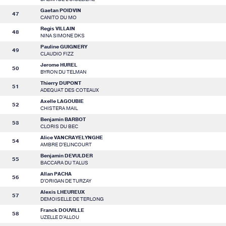
Gaetan POIDVIN
47
CANITO DU MO
Regis VILLAIN
48
NINA SIMONE DKS
Pauline GUIGNERY
49
CLAUDIO FIZZ
Jerome HUREL
50
BYRON DU TELMAN
Thierry DUPONT
51
ADEQUAT DES COTEAUX
Axelle LAGOUBIE
52
CHISTERA MAIL
Benjamin BARBOT
53
CLORIS DU BEC
Alice VANCRAYELYNGHE
54
AMBRE D'ELINCOURT
Benjamin DEVULDER
55
BACCARA DU TALUS
Allan PACHA
56
D'ORIGAN DE TURZAY
Alexis LHEUREUX
57
DEMOISELLE DE TERLONG
Franck DOUVILLE
58
UZELLE D'ALLOU