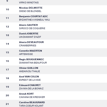
9
VIRKO MINOTAIS
Nicolas DELMOTTE
10
DIEGO DE BLONDEL
Benjamin COURTAT ADC
11
BYZANTINE A VIGNEUL*MILI
Alexis GAUTIER
12
SIROCO DE COQUERIE
David JOBERTIE
13
UN DIAMANT D'AZIF
Alexia DEVEAUTOUR
14
CRAMBERRIES
Corentin MAERTEN
15
ARTEMISSE
Regis BOUGUENNEC
16
DIAMANTINA BEAUFOUR
Olivier GUILLON
17
ANDAIN DU THALIE
Axel VAN COLEN
18
EVREST DE LA HAIE
Edouard CHAUVET
19
ZIA MIA DE LA BONN Z
Anouk KORT
20
CAVIANA DE KREISKER
Caroline BEAUGRARD
21
TARA COEUR VOLANT