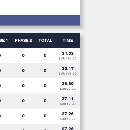
SE 1
PHASE 2
TOTAL
TIME
34.03
0
0
0
EUR 150.00
36.17
0
0
0
EUR 114.00
36.89
0
0
0
EUR 90.00
37.11
0
0
0
EUR 72.00
37.26
0
0
0
EUR 54.00
37.26