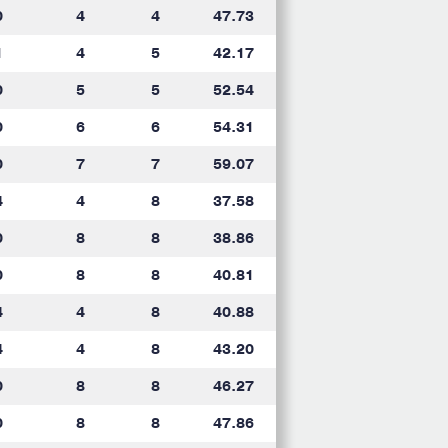
0
4
4
47.73
1
4
5
42.17
0
5
5
52.54
0
6
6
54.31
0
7
7
59.07
4
4
8
37.58
0
8
8
38.86
0
8
8
40.81
4
4
8
40.88
4
4
8
43.20
0
8
8
46.27
0
8
8
47.86