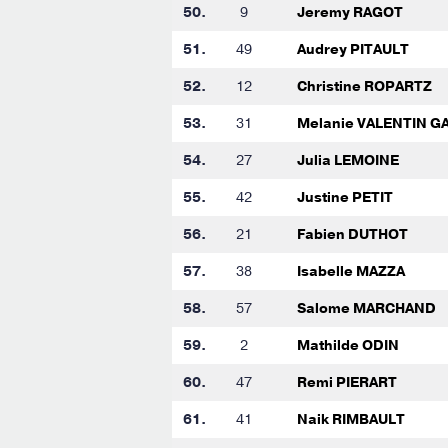
50.
9
Jeremy RAGOT
51.
49
Audrey PITAULT
52.
12
Christine ROPARTZ
53.
31
Melanie VALENTIN 
54.
27
Julia LEMOINE
55.
42
Justine PETIT
56.
21
Fabien DUTHOT
57.
38
Isabelle MAZZA
58.
57
Salome MARCHAND
59.
2
Mathilde ODIN
60.
47
Remi PIERART
61.
41
Naik RIMBAULT