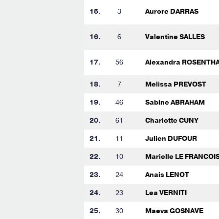
15.
3
Aurore DARRAS
16.
6
Valentine SALLES
17.
56
Alexandra ROSENTH
18.
7
Melissa PREVOST
19.
46
Sabine ABRAHAM
20.
61
Charlotte CUNY
21.
11
Julien DUFOUR
22.
10
Marielle LE FRANCOI
23.
24
Anais LENOT
24.
23
Lea VERNITI
25.
30
Maeva GOSNAVE