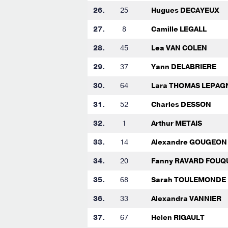
26.
25
Hugues DECAYEUX
27.
8
Camille LEGALL
28.
45
Lea VAN COLEN
29.
37
Yann DELABRIERE
30.
64
Lara THOMAS LEPAG
31.
52
Charles DESSON
32.
1
Arthur METAIS
33.
14
Alexandre GOUGEON
34.
20
Fanny RAVARD FOUQ
35.
68
Sarah TOULEMONDE
36.
33
Alexandra VANNIER
37.
67
Helen RIGAULT