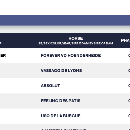
HORSE
PHA
R
SB/SEX/COLOR/YEAR/SIRE X DAM BY SIRE OF DAM
KER
FOREVER VD HOENDERHEIDE
S
VASSAGO DE LYONS
ABSOLUT
FEELING DES PATIS
USO DE LA BURGUE