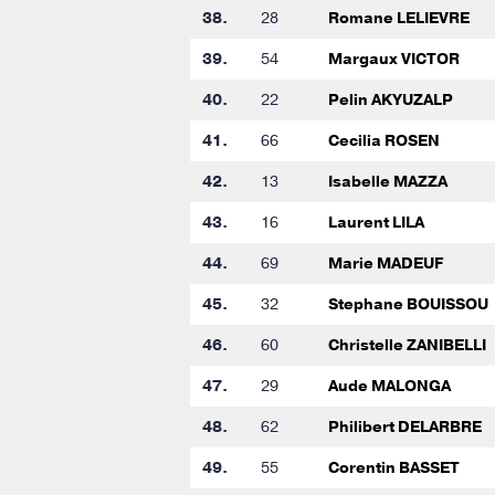
38.
28
Romane LELIEVRE
39.
54
Margaux VICTOR
40.
22
Pelin AKYUZALP
41.
66
Cecilia ROSEN
42.
13
Isabelle MAZZA
43.
16
Laurent LILA
44.
69
Marie MADEUF
45.
32
Stephane BOUISSOU
46.
60
Christelle ZANIBELLI
47.
29
Aude MALONGA
48.
62
Philibert DELARBRE
49.
55
Corentin BASSET