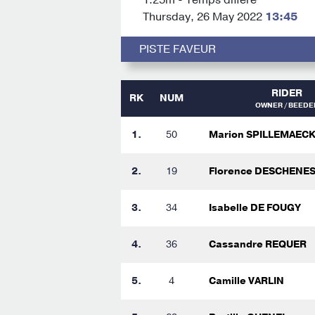
Thursday, 26 May 2022
13:45
PISTE FAVEUR
RIDER
RK
NUM
OWNER / BEEDE
1.
50
Marion SPILLEMAEC
2.
19
Florence DESCHENE
3.
34
Isabelle DE FOUGY
4.
36
Cassandre REQUER
5.
4
Camille VARLIN