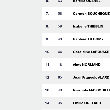
5.
63
Bertille QUENEL
7.
58
Carmen BOUCHEQUE
8.
59
Isabelle THIEBLIN
9.
48
Raphael DEBOMY
10.
44
Geraldine LAROUSSE
11.
18
Aimy NORMAND
12.
65
Jean Francois ALARD
13.
40
Gwenola MASSOUILL
14.
35
Emilie GUETARD