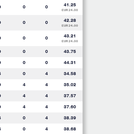
41.25
0
0
0
EUR 24.00
42.28
0
0
0
EUR 24.00
43.21
0
0
0
EUR 24.00
0
0
0
43.75
0
0
0
44.31
4
0
4
34.58
0
4
4
35.02
0
4
4
37.57
0
4
4
37.60
4
0
4
38.39
4
0
4
38.68