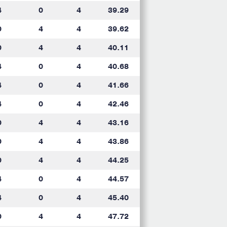
4
0
4
39.29
0
4
4
39.62
0
4
4
40.11
4
0
4
40.68
4
0
4
41.66
4
0
4
42.46
0
4
4
43.16
0
4
4
43.86
0
4
4
44.25
4
0
4
44.57
4
0
4
45.40
0
4
4
47.72