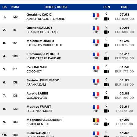
RK
NUM
RIDER
/ HORSE
PEN
TIME
0
Geraldine CADIC
57.63
1.
120
AMBER DE GOUTTE NOIRE
EUR 625.00
0
Quentin SALLIOT
59.94
2.
161
BEATNIK BOISTILLAC
EUR 500.00
0
Melanie MORAND
61.20
3.
151
FALLINLOV GUIBRETIERE
EUR 375.00
0
Emmanuelle VERGER
61.27
4.
168
K AVE CAESAR DAUDAIE
EUR 250.00
0
Paul BALSAN
61.58
5.
111
COCO JOY
EUR 175.00
0
Savinien PRIEUR ADC
61.95
6.
158
ARANKA DAM
EUR 138.00
0
Aurelie LABBE
62.88
7.
138
GOLDEN GATE
EUR 100.00
0
Mathieu FRIANT
63.91
8.
133
DESTIN DU MONT
EUR 75.00
0
Meghann HALBARDIER
64.00
9.
103
KLARK KENT C
EUR 75.00
0
Lucie WAGNER
64.62
10.
169