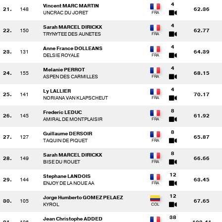
4
Vincent MARC MARTIN
21.
148
62.36
UNCRAC DU JORET
4
Sarah MARCEL DIRICKX
22.
150
62.77
TRYNYTEE DES AUNETES
4
Anne France DOLLEANS
23.
131
64.39
DELSIE ROYALE
4
Melanie PERROT
24.
155
68.15
ASPEN DES CARMILLES
4
Ly LALLIER
25.
141
70.17
NORIANA VAN KLAPSCHEUT
8
Frederic LEDUC
26.
145
61.92
AMIRAL DE MONTPLAISIR
8
Guillaume DERSOIR
27.
127
65.87
TAQUIN DE PIQUET
8
Sarah MARCEL DIRICKX
28.
149
66.66
BISE DU ROUET
12
Stephane LANDOIS
29.
144
63.45
ENJOY DE LA NOUE AA
12
Jorge Humberto GOMEZ PELAEZ
30.
105
67.65
KYROL
38
Jean Christophe ADDED