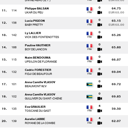
DIVINE HERO (E.T.)
EUR 63.00
0
Philippe BALSAN
64.75
11.
114
UKAR DU PEU
EUR 63.00
0
Lucia PIGEON
65.15
12.
156
BABY PRETTY
EUR 63.00
0
Ly LALLIER
13.
142
65.26
VICK DES FONTENOTTES
0
Pauline VAUTHIER
14.
166
65.83
BOY DE LANCON
0
Naim BENDOUMA
15.
115
66.37
UPSILON DE FLORANGE
0
Cedric FORESTIER
16.
132
69.04
FIDJI DE BEAUFOUR
0
Anna Camille VLASOV
17.
101
69.72
BEAUMONT W/V
0
Anna Camille VLASOV
18.
102
69.85
GULLIVER DU SAINT-CHENE
4
Eva GRAULIER
19.
135
59.50
TOSCANE DU GAST
4
Aurelie LABBE
20.
139
62.07
ROYANE DE LA COMBE