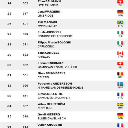
Elian BAUMANN
24
652
LITTLE LUMPI E
Jana WARGERS
25
617
LIMBRIDGE
Yuri MANSUR
26
521
AWAY SEMILLY
Emilio BICOCCHI
27
629
RONDINE DEL TERRICCIO
Filippo Marco BOLOGNI
28
631
CAPUCCINO
Yann CANDELE
29
532
FAREZZO
Edouard SCHMITZ
30
662
GAMIN VAN'T NAASTVELDHOF
Niels BRUYNSEELS
31
501
CRISTEL
Petronella ANDERSSON
32
666
NITHARD VAN DE PEERDENHOEVE
Simon DELESTRE
33
561
CAYMAN JOLLY JUMPER
Wilma HELLSTRÖM
34
667
CICCI BJN
Gerrit NIEBERG
35
614
BLUES D'AVELINE CH
Julien ANQUETIN
36
553