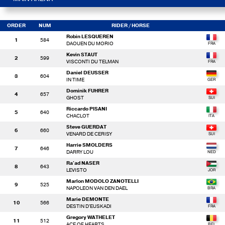
ORDER
NUM
RIDER
/ HORSE
Robin LESQUEREN
1
584
DAOUEN DU MORIO
Kevin STAUT
2
599
VISCONTI DU TELMAN
Daniel DEUSSER
3
604
IN TIME
Dominik FUHRER
4
657
GHOST
Riccardo PISANI
5
640
CHACLOT
Steve GUERDAT
6
660
VENARD DE CERISY
Harrie SMOLDERS
7
646
DARRY LOU
Ra'ad NASER
8
643
LEVISTO
Marlon MODOLO ZANOTELLI
9
525
NAPOLEON VAN DEN DAEL
Marie DEMONTE
10
566
DESTIN D'EUSKADI
Gregory WATHELET
11
512
ACE OF HEARTS