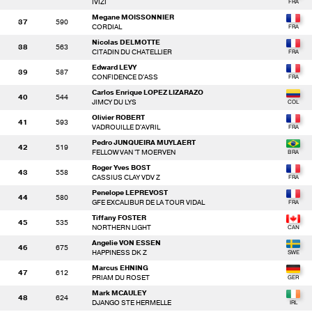
IVIZI
Megane MOISSONNIER
37
590
CORDIAL
Nicolas DELMOTTE
38
563
CITADIN DU CHATELLIER
Edward LEVY
39
587
CONFIDENCE D'ASS
Carlos Enrique LOPEZ LIZARAZO
40
544
JIMCY DU LYS
Olivier ROBERT
41
593
VADROUILLE D'AVRIL
Pedro JUNQUEIRA MUYLAERT
42
519
FELLOW VAN 'T MOERVEN
Roger Yves BOST
43
558
CASSIUS CLAY VDV Z
Penelope LEPREVOST
44
580
GFE EXCALIBUR DE LA TOUR VIDAL
Tiffany FOSTER
45
535
NORTHERN LIGHT
Angelie VON ESSEN
46
675
HAPPINESS DK Z
Marcus EHNING
47
612
PRIAM DU ROSET
Mark MCAULEY
48
624
DJANGO STE HERMELLE