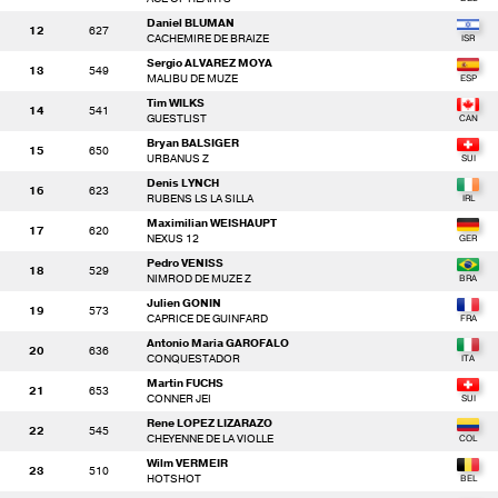
Daniel BLUMAN
12
627
CACHEMIRE DE BRAIZE
Sergio ALVAREZ MOYA
13
549
MALIBU DE MUZE
Tim WILKS
14
541
GUESTLIST
Bryan BALSIGER
15
650
URBANUS Z
Denis LYNCH
16
623
RUBENS LS LA SILLA
Maximilian WEISHAUPT
17
620
NEXUS 12
Pedro VENISS
18
529
NIMROD DE MUZE Z
Julien GONIN
19
573
CAPRICE DE GUINFARD
Antonio Maria GAROFALO
20
636
CONQUESTADOR
Martin FUCHS
21
653
CONNER JEI
Rene LOPEZ LIZARAZO
22
545
CHEYENNE DE LA VIOLLE
Wilm VERMEIR
23
510
HOTSHOT