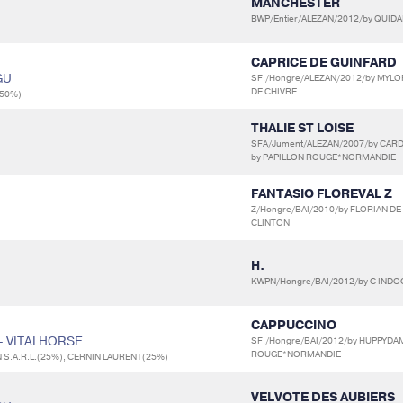
MANCHESTER
BWP/Entier/ALEZAN/2012/by QUIDA
CAPRICE DE GUINFARD
GU
SF./Hongre/ALEZAN/2012/by MYL
DE CHIVRE
(50%)
THALIE ST LOISE
SFA/Jument/ALEZAN/2007/by CAR
by PAPILLON ROUGE*NORMANDIE
FANTASIO FLOREVAL Z
Z/Hongre/BAI/2010/by FLORIAN DE
CLINTON
H.
KWPN/Hongre/BAI/2012/by C INDO
CAPPUCCINO
 - VITALHORSE
SF./Hongre/BAI/2012/by HUPPYDAM
ROUGE*NORMANDIE
 S.A.R.L.(25%), CERNIN LAURENT(25%)
VELVOTE DES AUBIERS