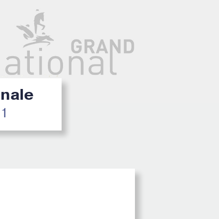
inale
21