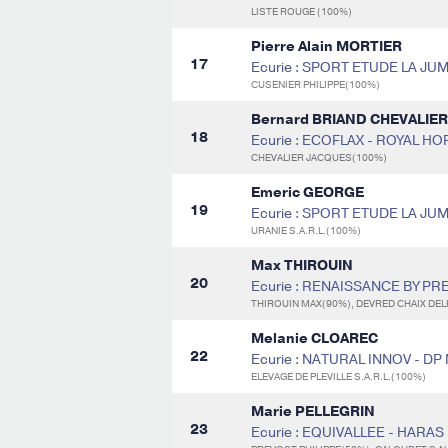
LISTE ROUGE (100%)
Pierre Alain MORTIER
17
Ecurie : SPORT ETUDE LA J
CUSENIER PHILIPPE(100%)
Bernard BRIAND CHEVALIER
18
Ecurie : ECOFLAX - ROYAL H
CHEVALIER JACQUES(100%)
Emeric GEORGE
19
Ecurie : SPORT ETUDE LA J
URANIE S.A.R.L.(100%)
Max THIROUIN
20
Ecurie : RENAISSANCE BY PR
THIROUIN MAX(90%), DEVRED CHAIX DEL
Melanie CLOAREC
22
Ecurie : NATURAL INNOV - DP
ELEVAGE DE PLEVILLE S.A.R.L.(100%)
Marie PELLEGRIN
23
Ecurie : EQUIVALLEE - HARA