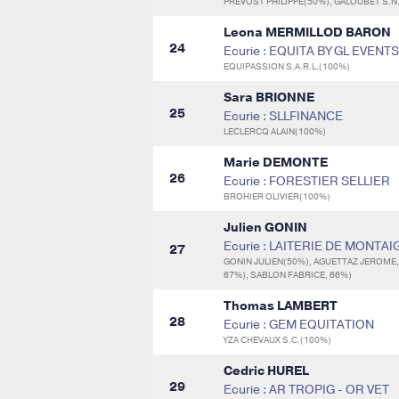
PREVOST PHILIPPE(50%), GALOUBET S.N
Leona MERMILLOD BARON
24
Ecurie : EQUITA BY GL EVENTS
EQUIPASSION S.A.R.L.(100%)
Sara BRIONNE
25
Ecurie : SLLFINANCE
LECLERCQ ALAIN(100%)
Marie DEMONTE
26
Ecurie : FORESTIER SELLIER
BROHIER OLIVIER(100%)
Julien GONIN
Ecurie : LAITERIE DE MONTAI
27
GONIN JULIEN(50%), AGUETTAZ JEROME, 
67%), SABLON FABRICE, 66%)
Thomas LAMBERT
28
Ecurie : GEM EQUITATION
YZA CHEVAUX S.C.(100%)
Cedric HUREL
29
Ecurie : AR TROPIG - OR VET