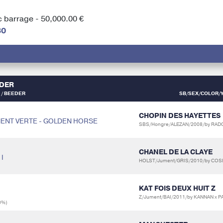
 barrage - 50,000.00 €
30
IDER
/ BEEDER
SB/SEX/COLOR/Y
CHOPIN DES HAYETTES
UMENT VERTE - GOLDEN HORSE
SBS/Hongre/ALEZAN/2008/by RAD
CHANEL DE LA CLAYE
 I
HOLST/Jument/GRIS/2010/by COSI
KAT FOIS DEUX HUIT Z
Z/Jument/BAI/2011/by KANNAN x 
0%)