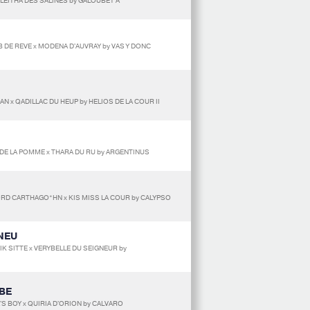
 LEITHA DES SALINES by GALOUBET A
 DE REVE x MODENA D'AUVRAY by VAS Y DONC
N x QADILLAC DU HEUP by HELIOS DE LA COUR II
 DE LA POMME x THARA DU RU by ARGENTINUS
RD CARTHAGO*HN x KIS MISS LA COUR by CALYPSO
GNEU
K SITTE x VERYBELLE DU SEIGNEUR by
BE
'S BOY x QUIRIA D'ORION by CALVARO