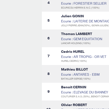
4
Ecurie : FORESTIER SELLIER
ECURIE DU HERRIN S.N.C.(100%)
Julien GONIN
5
Ecurie : LAITERIE DE MONTAI
JOLLY PIERRE JEAN(50%), GONIN JULIEN
Thomas LAMBERT
6
Ecurie : GEM EQUITATION
LANCAR HOLDING (100%)
Cedric HUREL
7
Ecurie : AR TROPIG - OR VET
HUREL CEDRIC(100%)
Mathieu BILLOT
8
Ecurie : ANTARES - EBM
BATAILLER SERGE(100%)
Benoit CERNIN
9
Ecurie : ELEVAGE DU BANNEY
COUTURIER S.A.S.(50%), BENOIT CERNIN
Olivier ROBERT