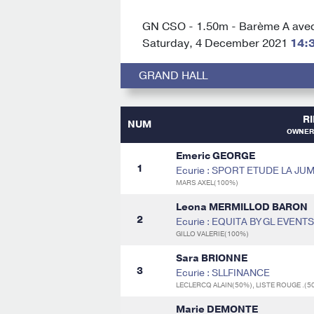
GN CSO - 1.50m - Barème A avec
Saturday, 4 December 2021
14:
GRAND HALL
R
NUM
OWNER 
Emeric GEORGE
1
Ecurie : SPORT ETUDE LA J
MARS AXEL(100%)
Leona MERMILLOD BARON
2
Ecurie : EQUITA BY GL EVENTS
GILLO VALERIE(100%)
Sara BRIONNE
3
Ecurie : SLLFINANCE
LECLERCQ ALAIN(50%), LISTE ROUGE .(5
Marie DEMONTE