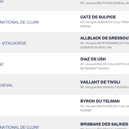
GU
SF./Jument/BAI FONCE/2009/by JAG
CATZ DE SULPICE
S NATIONAL DE CLUNY
SF./Hongre/ALEZAN/2012/by TRES
MESNIL
ALLBLACK DE GRESSOU
 - VITALHORSE
SF./Hongre/NOIR PANGARE/2010/b
QUEIROS DU RIOU*HN
DIAZ DE USH
SE
SF./Jument/BAI/2013/by KAPITOL
BOIMARGOT QUINCY
VAILLANT DE TIVOLI
 CHEVAL
SF./Hongre/BAI/2009/by TOULON x 
BYRON DU TELMAN
SF./Hongre/BAI FONCE/2011/by L
MURIER
BRISBANE DES SALINES
S NATIONAL DE CLUNY