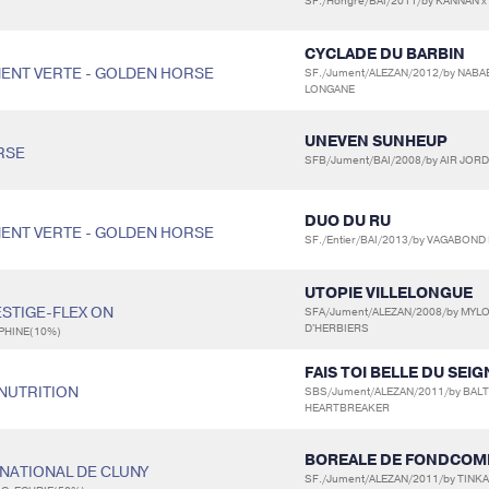
SF./Hongre/BAI/2011/by KANNAN x
CYCLADE DU BARBIN
UMENT VERTE - GOLDEN HORSE
SF./Jument/ALEZAN/2012/by NABAB
LONGANE
UNEVEN SUNHEUP
ORSE
SFB/Jument/BAI/2008/by AIR JORDA
DUO DU RU
UMENT VERTE - GOLDEN HORSE
SF./Entier/BAI/2013/by VAGABOND
UTOPIE VILLELONGUE
ESTIGE-FLEX ON
SFA/Jument/ALEZAN/2008/by MYLO
D'HERBIERS
PHINE(10%)
FAIS TOI BELLE DU SEI
 NUTRITION
SBS/Jument/ALEZAN/2011/by BALTI
HEARTBREAKER
BOREALE DE FONDCOM
S NATIONAL DE CLUNY
SF./Jument/ALEZAN/2011/by TINKA