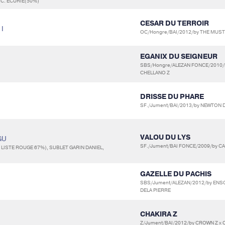
.C. ECURIE(50%)
CESAR DU TERROIR
 I
OC/Hongre/BAI/2012/by THE MUST 
EGANIX DU SEIGNEUR
SBS/Hongre/ALEZAN FONCE/2010/b
CHELLANO Z
DRISSE DU PHARE
SF./Jument/BAI/2013/by NEWTON D
VALOU DU LYS
GU
SF./Jument/BAI FONCE/2009/by CA
LISTE ROUGE 67%), SUBLET GARIN DANIEL,
GAZELLE DU PACHIS
SBS/Jument/ALEZAN/2012/by ENSO
DELA PIERRE
CHAKIRA Z
Z/Jument/BAI/2012/by CROWN Z x 