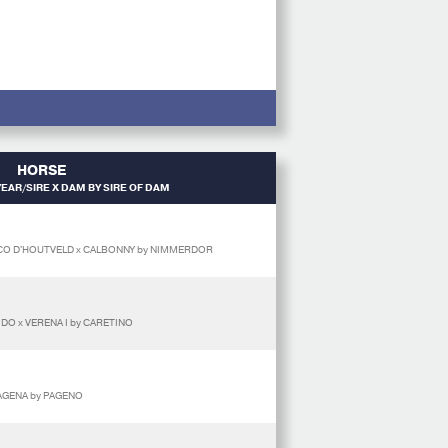
HORSE
EAR/SIRE X DAM BY SIRE OF DAM
CO D'HOUTVELD x CALBONNY by NIMMERDOR
DO x VERENA I by CARETINO
PAGENA by PAGENO