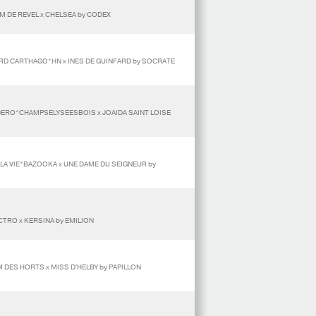
M DE REVEL x CHELSEA by CODEX
ORD CARTHAGO*HN x INES DE GUINFARD by SOCRATE
DERO*CHAMPSELYSEESBOIS x JOAIDA SAINT LOISE
 LA VIE*BAZOOKA x UNE DAME DU SEIGNEUR by
CTRO x KERSINA by EMILION
 DES HORTS x MISS D'HELBY by PAPILLON