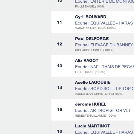
10
Ecurie : LAITERIE DE MONTAI
FAILLE DANIEL(100%)
Cyril BOUVARD
11
Ecurie : EQUIVALLEE - HARA
SABATIER MARIANNE(100%)
Paul DELFORGE
12
Ecurie : ELEVAGE DU BANNEY
RICHARDOT GISELE(100%)
Alix RAGOT
13
Ecurie : NAF - THAIS DE PEGA
LISTE ROUGE (100%)
Axelle LAGOUBIE
14
Ecurie : BORD SOL - TIP TOP
ADDED JEAN-CHRISTOPHE(100%)
Jerome HUREL
15
Ecurie : AR TROPIG - OR VET
GENESTE GUILLAUME(100%)
Lucie MARTINOT
16
Ecurie : EQUIVALLEE - HARA