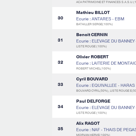
ACA PATRIMOINE ET FINANCES S.A.S.U.(
Mathieu BILLOT
30
Ecurie : ANTARES - EBM
BATAILLER SERGE(100%)
Benoit CERNIN
31
Ecurie : ELEVAGE DU BANNEY
LISTE ROUGE (100%)
Olivier ROBERT
32
Ecurie : LAITERIE DE MONTAI
ROBERT MICHEL(100%)
Cyril BOUVARD
33
Ecurie : EQUIVALLEE - HARA
BOUVARD CYRIL(50%), LISTE ROUGE E(5
Paul DELFORGE
34
Ecurie : ELEVAGE DU BANNEY
LISTE ROUGE (100%)
Alix RAGOT
35
Ecurie : NAF - THAIS DE PEGA
MORVAN HERVE(100%)