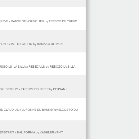
E REVE x DANSE DE NOUVOLIEU by TRESOR DE CHEUX
E x UNECUME D'EGLEFIN by BAMAKO DE MUZE
SO LS*LA SILLA x REBECA LS by REBOZO LA SILLA
LL SEMILLY x FARIBOLE DU BISP by PERSAN II
US CLAUDIUS x LURONNE DU BANNEY by ELCOSTO DU
ERSTAR T x KALIFORNIA by KASHMIR VAN'T