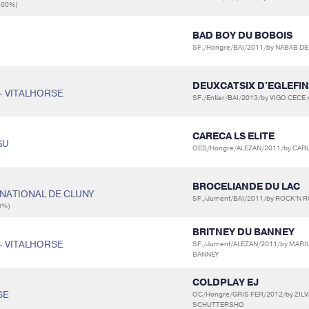
100%)
BAD BOY DU BOBOIS
SF./Hongre/BAI/2011/by NABAB D
DEUXCATSIX D'EGLEFIN
 - VITALHORSE
SF./Entier/BAI/2013/by VIGO CEC
CARECA LS ELITE
GU
OES/Hongre/ALEZAN/2011/by CARUS
BROCELIANDE DU LAC
S NATIONAL DE CLUNY
SF./Jument/BAI/2011/by ROCK'N RO
0%)
BRITNEY DU BANNEY
 - VITALHORSE
SF./Jument/ALEZAN/2011/by MARI
BANNEY
COLDPLAY EJ
SE
OC/Hongre/GRIS FER/2012/by ZILV
SCHUTTERSHO