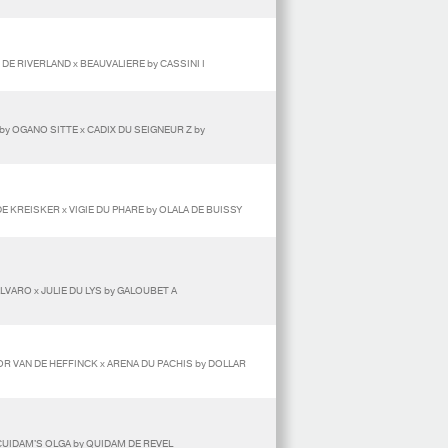
DE RIVERLAND x BEAUVALIERE by CASSINI I
y OGANO SITTE x CADIX DU SEIGNEUR Z by
E KREISKER x VIGIE DU PHARE by OLALA DE BUISSY
LVARO x JULIE DU LYS by GALOUBET A
R VAN DE HEFFINCK x ARENA DU PACHIS by DOLLAR
CUIDAM'S OLGA by QUIDAM DE REVEL