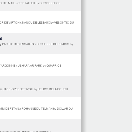
UAR MAIL x CRISTALLE II by DUC DE FERCE
OR DE VIRTON x NANOU DE LEZEAUX by VESONTIO DU
X
y PACIFIC DES ESSARTS x DUCHESSE DE REMOIS by
 D'ARGONNE x USHARA AR PARK by QUAPRICE
QUASSIOPEE DE TIVOLI by HELIOS DE LA COUR II
AMM DE FETAN x ROHANNE DU TELMAN by DOLLAR DU