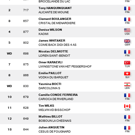
BROCELIANDE DU LAC
Tony HANQUINQUANT
2
717
ALICANTE DE MOUNE
Clement BOULANGER
3
657
CRISTAL DE MENARDIERE
Denise WILSON
4
877
KAOMI
James WHITAKER
5
802
COME BACK DIDI DES 4 AS
Nicolas DELMOTTE
WD
698
LOREN SAINT-BENOIT
Omer KARAEVLI
7
875
LIVINGSTONE VAN HET PEGGERSHOF
Emilie PAILLOT
8
866
VODKA DU BARQUET
Yasmina BOCTI
WD
830
DARCOLOMA S
Camille CONDE FERREIRA
10
679
CARIOCA DE RIVERLAND
Tim WILKS
11
628
MELVIN VD BISSCHOP
Mathieu BILLOT
12
649
BOBOUN LA CHESNAIS
Julien ANQUETIN
13
644
CESUS DE FOUGNARD