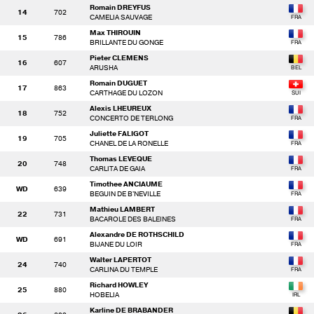
Romain DREYFUS
14
702
CAMELIA SAUVAGE
Max THIROUIN
15
786
BRILLANTE DU GONGE
Pieter CLEMENS
16
607
ARUSHA
Romain DUGUET
17
863
CARTHAGE DU LOZON
Alexis LHEUREUX
18
752
CONCERTO DE TERLONG
Juliette FALIGOT
19
705
CHANEL DE LA RONELLE
Thomas LEVEQUE
20
748
CARLITA DE GAIA
Timothee ANCIAUME
WD
639
BEGUIN DE B'NEVILLE
Mathieu LAMBERT
22
731
BACAROLE DES BALEINES
Alexandre DE ROTHSCHILD
WD
691
BIJANE DU LOIR
Walter LAPERTOT
24
740
CARLINA DU TEMPLE
Richard HOWLEY
25
880
HOBELIA
Karline DE BRABANDER