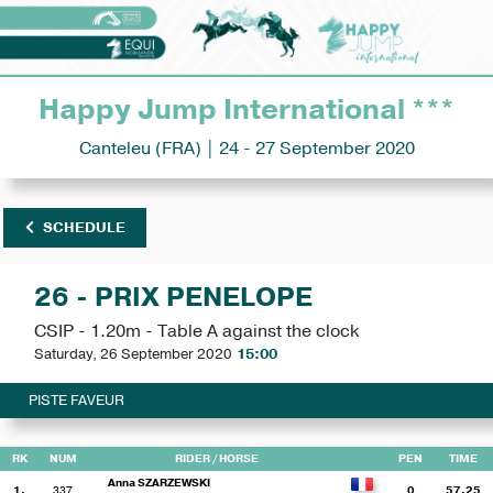
Happy Jump International ***
Canteleu (FRA) | 24 - 27 September 2020
SCHEDULE
26 - PRIX PENELOPE
CSIP - 1.20m - Table A against the clock
Saturday, 26 September 2020
15:00
PISTE FAVEUR
RK
NUM
RIDER
/ HORSE
PEN
TIME
Anna SZARZEWSKI
1.
337
0
57.25