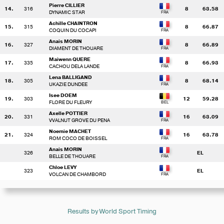
Pierre CILLIER
14.
316
8
63.58
DYNAMIC STAR
Achille CHAINTRON
15.
315
8
66.87
COQUIN DU COCAPI
Anais MORIN
16.
327
8
66.89
DIAMENT DE THOUARE
Maiwenn QUERE
17.
335
8
66.93
CACHOU DELA LANDE
Lena BALLIGAND
18.
305
8
68.14
UKAZIE DUNDEE
Isee DOEM
19.
303
12
59.28
FLORE DU FLEURY
Axelle POTTIER
20.
331
16
63.09
VVALNUT GROVE DU PENA
Noemie MACHET
21.
324
16
63.78
ROM COCO DE BOISSEL
Anais MORIN
326
EL
BELLE DE THOUARE
Chloe LEVY
323
EL
VOLCAN DE CHAMBORD
Results by World Sport Timing