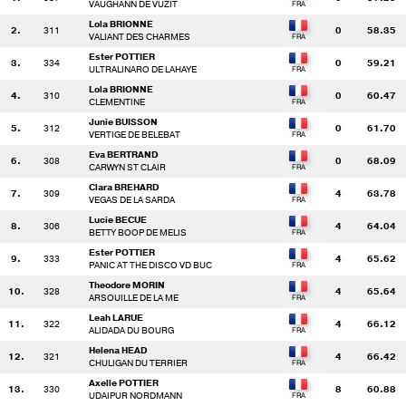
VAUGHANN DE VUZIT
Lola BRIONNE
2.
311
0
58.35
VALIANT DES CHARMES
Ester POTTIER
3.
334
0
59.21
ULTRALINARO DE LAHAYE
Lola BRIONNE
4.
310
0
60.47
CLEMENTINE
Junie BUISSON
5.
312
0
61.70
VERTIGE DE BELEBAT
Eva BERTRAND
6.
308
0
68.09
CARWYN ST CLAIR
Clara BREHARD
7.
309
4
63.78
VEGAS DE LA SARDA
Lucie BECUE
8.
306
4
64.04
BETTY BOOP DE MELIS
Ester POTTIER
9.
333
4
65.62
PANIC AT THE DISCO VD BUC
Theodore MORIN
10.
328
4
65.64
ARSOUILLE DE LA ME
Leah LARUE
11.
322
4
66.12
ALIDADA DU BOURG
Helena HEAD
12.
321
4
66.42
CHULIGAN DU TERRIER
Axelle POTTIER
13.
330
8
60.88
UDAIPUR NORDMANN