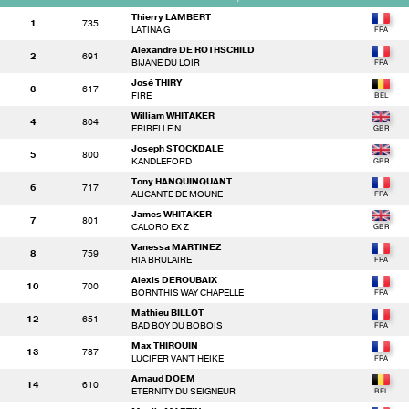
Thierry LAMBERT
1
735
LATINA G
Alexandre DE ROTHSCHILD
2
691
BIJANE DU LOIR
José THIRY
3
617
FIRE
William WHITAKER
4
804
ERIBELLE N
Joseph STOCKDALE
5
800
KANDLEFORD
Tony HANQUINQUANT
6
717
ALICANTE DE MOUNE
James WHITAKER
7
801
CALORO EX Z
Vanessa MARTINEZ
8
759
RIA BRULAIRE
Alexis DEROUBAIX
10
700
BORNTHIS WAY CHAPELLE
Mathieu BILLOT
12
651
BAD BOY DU BOBOIS
Max THIROUIN
13
787
LUCIFER VAN'T HEIKE
Arnaud DOEM
14
610
ETERNITY DU SEIGNEUR