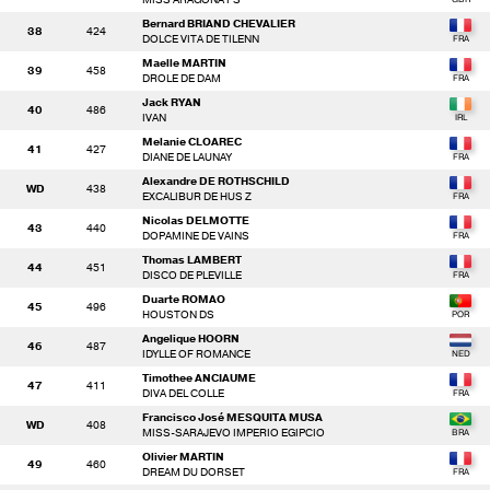
Bernard BRIAND CHEVALIER
38
424
DOLCE VITA DE TILENN
Maelle MARTIN
39
458
DROLE DE DAM
Jack RYAN
40
486
IVAN
Melanie CLOAREC
41
427
DIANE DE LAUNAY
Alexandre DE ROTHSCHILD
WD
438
EXCALIBUR DE HUS Z
Nicolas DELMOTTE
43
440
DOPAMINE DE VAINS
Thomas LAMBERT
44
451
DISCO DE PLEVILLE
Duarte ROMAO
45
496
HOUSTON DS
Angelique HOORN
46
487
IDYLLE OF ROMANCE
Timothee ANCIAUME
47
411
DIVA DEL COLLE
Francisco José MESQUITA MUSA
WD
408
MISS-SARAJEVO IMPERIO EGIPCIO
Olivier MARTIN
49
460
DREAM DU DORSET