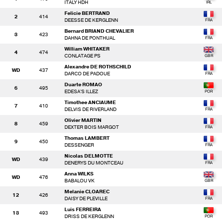
ITALY HDH
Felicie BERTRAND
2
414
DEESSE DE KERGLENN
Bernard BRIAND CHEVALIER
3
423
DAHNA DE PONTHUAL
William WHITAKER
4
474
CONLATAGE PS
Alexandre DE ROTHSCHILD
WD
437
DARCO DE PADOUE
Duarte ROMAO
6
495
EDESA'S ILLEZ
Timothee ANCIAUME
7
410
DELVIS DE RIVERLAND
Olivier MARTIN
8
459
DEXTER BOIS MARGOT
Thomas LAMBERT
9
450
DESSENGER
Nicolas DELMOTTE
WD
439
DENERYS DU MONTCEAU
Anna WILKS
WD
476
BABALOU VK
Melanie CLOAREC
12
426
DAISY DE PLEVILLE
Luis FERREIRA
13
493
DRISS DE KERGLENN