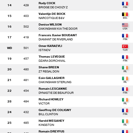
Rudy COCK
14
429
BRIDGE DE CHOIZY Z
Valentijn DE BOCK
15
403
NARCOTIQUE B&V
Denise WILSON
16
502
OAKINGHAM KIA THE DOOR
Francois Xavier BOUDANT
17
419
DIAMANT DE RIVERLAND
Omer KARAEVLI
WD
501
ISTINOV
Thomas LEVEQUE
19
457
DZARA DORCHIVAL
Shane BREEN
20
480
Z7 REGAL DON
Eoin GALLAGHER
21
481
OAKINGHAM STERLING
Romain LESCANNE
22
454
DYNASTIE DE BEAUFOUR
Richard HOWLEY
23
484
VICTOR
Geoffroy DE COLIGNY
24
432
BILL CLINTON
Harold MEGAHEY
25
485
KINGSTON
Romain DREYFUS