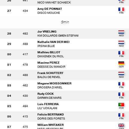
26
441
NICO VAN HET SCHAECK
Amy DE PONNAT
27
434
DISCO MOUCHE
5min
Jur VRIELING
28
492
KM DOLLARDS GWEN STEFANI
Nathalie VAN DER MEI
29
489
IRSINA BLUE
Mathieu BILLOT
30
417
DIKKENEK DU RIOL
Maxime PEREZ
31
478
DEESSE DU MANOIR
Frank SCHUTTERT
32
488
BALOU DE REVEL
Megane MOISSONNIER
33
462
DROSERA D'ARIEL
Rudy COCK
34
430
DARWIN DE MARS
Luis FERREIRA
35
494
LILI' UOKALANI
Felicie BERTRAND
36
415
DORIS DES FORETS
William WHITAKER
37
475
MISS ARAGONA PS